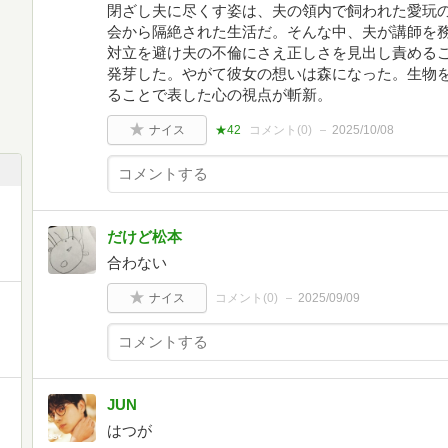
閉ざし夫に尽くす姿は、夫の領内で飼われた愛玩
会から隔絶された生活だ。そんな中、夫が講師を
対立を避け夫の不倫にさえ正しさを見出し責める
発芽した。やがて彼女の想いは森になった。生物
ることで表した心の視点が斬新。
ナイス
★42
コメント(
0
)
2025/10/08
だけど松本
合わない
ナイス
コメント(
0
)
2025/09/09
JUN
はつが