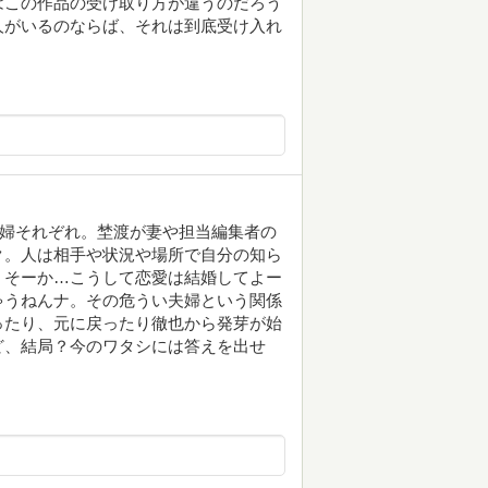
はこの作品の受け取り方が違うのだろう
人がいるのならば、それは到底受け入れ
夫婦それぞれ。埜渡が妻や担当編集者の
ク。人は相手や状況や場所で自分の知ら
、そーか…こうして恋愛は結婚してよー
ゃうねんナ。その危うい夫婦という関係
ったり、元に戻ったり徹也から発芽が始
ど、結局？今のワタシには答えを出せ