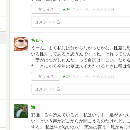
ナイス
★34
コメント(
0
)
2025/03/24
ちゅり
うーん。よく私には分からなかったかな。性差に
いる性別ってあると思うんですよね。それってな
「妻がはつがしたんだ」って台詞はすごい。なか
た。とにかく今年の夏はスイカたべるときに種は
ナイス
★14
コメント(
0
)
2025/03/21
海
彩瀬まるを読んでいると、私はいつも「逃がさな
い」という声がどこからか聞こえるのだけれど、
する。 私は学がないので、琉生の言う「私がもっ