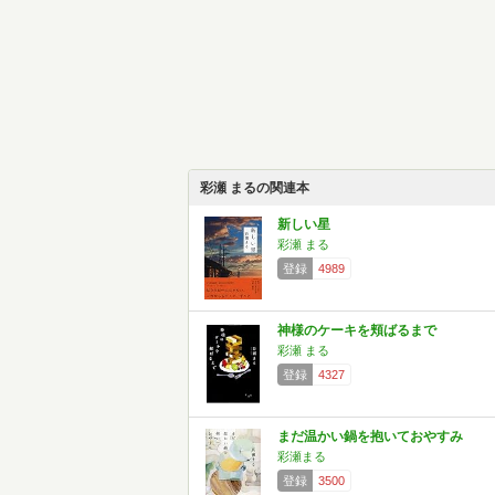
彩瀬 まるの関連本
新しい星
彩瀬 まる
登録
4989
神様のケーキを頬ばるまで
彩瀬 まる
登録
4327
まだ温かい鍋を抱いておやすみ
彩瀬まる
登録
3500