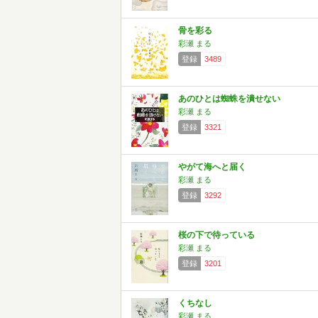
骨を彩る
彩瀬 まる
登録
3489
あのひとは蜘蛛を潰せない
彩瀬 まる
登録
3321
やがて海へと届く
彩瀬 まる
登録
3292
桜の下で待っている
彩瀬 まる
登録
3201
くちなし
彩瀬 まる