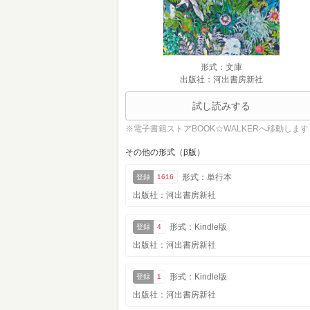
形式：文庫
出版社：河出書房新社
試し読みする
※電子書籍ストアBOOK☆WALKERへ移動します
その他の形式（β版）
形式：単行本
登録
1616
出版社：河出書房新社
形式：Kindle版
登録
4
出版社：河出書房新社
形式：Kindle版
登録
1
出版社：河出書房新社