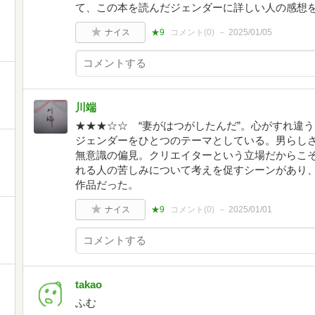
て、この本を読んだジェンダーに詳しい人の感想
ナイス
★9
コメント(
0
)
2025/01/05
川端
★★★☆☆ “妻がはつがしたんだ”。心がすれ違
ジェンダーをひとつのテーマとしている。男らし
無意識の偏見。クリエイターという立場だからこ
れる人の苦しみについて考えを促すシーンがあり
作品だった。
ナイス
★9
コメント(
0
)
2025/01/01
takao
ふむ