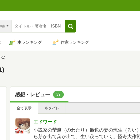
n和書
は
本ランキング
作家ランキング
1)
)
感想・レビュー
39
全て表示
ネタバレ
エドワード
小説家の埜渡（のわたり）徹也の妻の琉生（るい
ら芽が出て葉が出て、生い茂っていく。怪奇大作