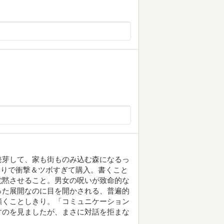
発芽して、家も街ものみ込む森になるっ
通りで衝撃＆ツボすぎて購入。書くこと
沈黙させること。男女の呪いが致命的な
った展開なのに目を開かされる、普遍的
頷くことしきり。「コミュニケーション
すのを見ましたが、まさに対話を拒まな