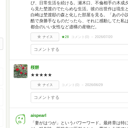
び、日常生活を続ける。瀬木口、不倫相手の木成
ら見た埜渡のでたらめな生活。彼の出世作は琉生
白崎は埜渡邸の森と化した部屋を見る。「あの小
酷で身勝手なものだったら、それに感動してた私
都合のいい女性など虚構の産物だ。
ナイス
★28
コメント(
0
)
2026/07/20
桜餅
★★★★★
ナイス
コメント(
0
)
2026/06/29
aispearl
「妻がはつが」というパワーワード。最終章は特