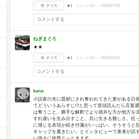
ナイス
★1
コメント(
0
)
2025/07/15
ねぎまぐろ
★★
ナイス
★1
コメント(
0
)
2025/05/12
kana
小説家の夫に題材にされ奪われてきた妻がある日
てどういうあらすじ!?と思って冒頭読んだら言葉
は奪うこと。勝手な解釈でより雄弁な方が他方を
すれ違いを生み出すこと。共に生きる難しさ。狂
に感じる表現が続き付箋がいっぱい。そうそうと
ギャップを書きたい」とインタビューで著者が話
い強さに終盤ぐっときます。