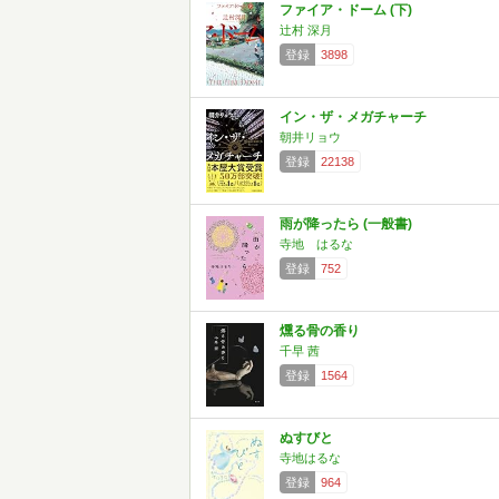
ファイア・ドーム (下)
辻村 深月
登録
3898
イン・ザ・メガチャーチ
朝井リョウ
登録
22138
雨が降ったら (一般書)
寺地 はるな
登録
752
燻る骨の香り
千早 茜
登録
1564
ぬすびと
寺地はるな
登録
964