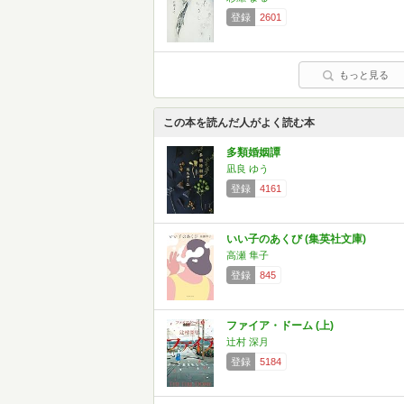
登録
2601
もっと見る
この本を読んだ人がよく読む本
多類婚姻譚
凪良 ゆう
登録
4161
いい子のあくび (集英社文庫)
高瀬 隼子
登録
845
ファイア・ドーム (上)
辻村 深月
登録
5184