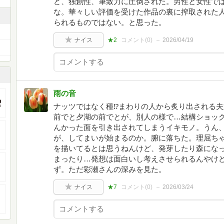
ど、独創性、筆致力に圧倒された。男性と女性で
な。華々しい評価を受けた作品の裏に搾取された
られるものではない。と思った。
ナイス
★2
コメント(
0
)
2026/04/19
雨の音
ナッツではなく種⁉︎まわりの人から炙り出される
前でと夕湖の前でとが、別人の様で…結構ショッ
んかった面を引き出されてしまうイキモノ。うん
が、してまいが始まるのか。腑に落ちた。理屈ち
を描いてるとは思うねんけど、発芽したり森にな
まったり…発想は面白いし考えさせられるんやけ
ず。ただ彩瀬さんの深みを見た。
ナイス
★7
コメント(
0
)
2026/03/24