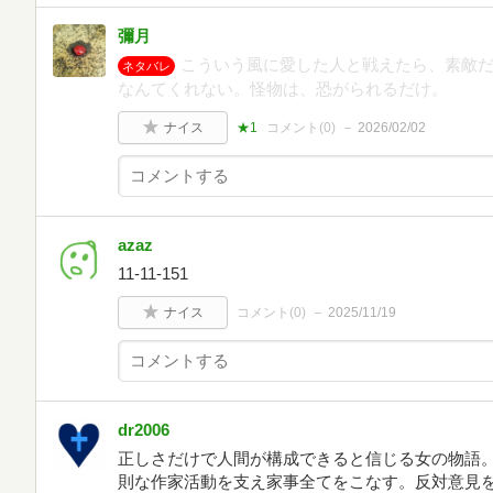
彌月
こういう風に愛した人と戦えたら、素敵
ネタバレ
なんてくれない。怪物は、恐がられるだけ。
ナイス
★1
コメント(
0
)
2026/02/02
azaz
11-11-151
ナイス
コメント(
0
)
2025/11/19
dr2006
正しさだけで人間が構成できると信じる女の物語
則な作家活動を支え家事全てをこなす。反対意見