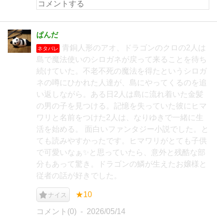
ぱんだ
青銅人形のアオ、ドラゴンのクロの2人は
ネタバレ
島で魔法使いのシロガネが戻って来ることを待ち
続けていた。不老不死の魔法を得たというシロガ
ネの噂にひかれた人達が、島にやってくるのを追
い返しながら。ある日2人は島に流れ着いた金髪
の男の子を見つける。記憶を失っていた彼にヒマ
ワリと名前をつけた2人は、なりゆきで一緒に生
活を始める。 面白いファンタジー小説でした。と
ても読みやすかったです。ヒマワリがとても子供
で可愛いなぁ✨と思っていたら、意外と残酷な部
分もあって驚き。ドラゴンの鱗が生えたお嬢様と
従者の話が好きでした。
★10
ナイス
コメント(0)
2026/05/14