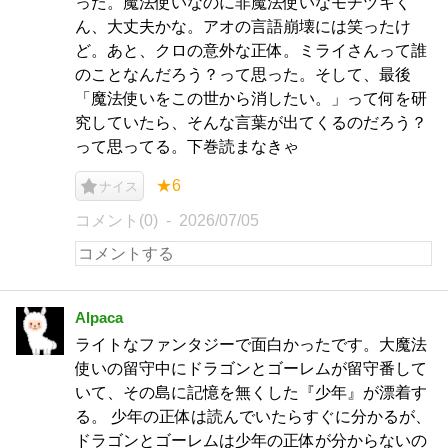
った。魔法使いなのに非魔法使いなモチヅキく
ん、大丈夫かな。アオの言語崩壊には笑ったけ
ど。あと、クロの意外な正体。ミライさんって誰
のことなんだろう？って思った。そして、最後
「魔法使いをこの世から消したい。」って何を研
究していたら、そんな言葉が出てくるのだろう？
って思ってる。下巻読まなきゃ
★6
ナイス
コメント(0)
2026/07/05
Alpaca
ライトなファンタジーで面白かったです。大魔法
使いの留守中にドラゴンとゴーレムが留守番して
いて、その島に記憶を無くした『少年』が漂着す
る。 少年の正体は読んでいたらすぐに分かるが、
ドラゴンとゴーレムは少年の正体が分からないの