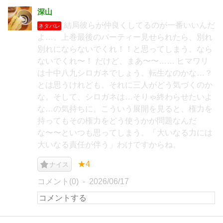
深山
結局彼らが仲良くしてるのが一番いいんだ
ネタバレ
よ…。上巻最後のパーティー見せられたら、別れ
別れにならないでくれ！！と思ってしまう。なら
ないでくれ〜！ だけど、まあ〜〜…… ヒマワリ
は十中八九シロガネでしょう。転生なのかな…？
とは思うけれども。それに三人がどう気づくのか
な。そして、シロガネは…そりゃ終わらせたいよ
な…の気持ちに。こういう展開を見ると、権力を
持ってもその権力をどう使うかが問題なんだ
な〜〜といつも思ってしまう。「大いなる力には
大いなる責任が伴う」わけですからね。
★4
ナイス
コメント(0)
2026/06/17