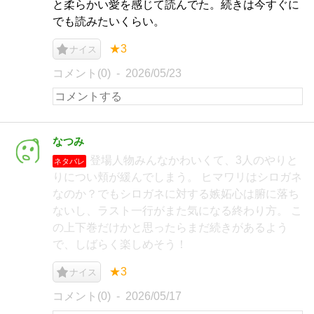
と柔らかい愛を感じて読んでた。続きは今すぐに
でも読みたいくらい。
★3
ナイス
コメント(0)
2026/05/23
なつみ
登場人物みんなかわいくて、3人のやりと
ネタバレ
りについ頬が緩んでしまう。 ヒマワリはシロガネ
なのか？でもシロガネに対する嫉妬心は腑に落ち
ないし、ラスト一行がまた気になる終わり方。 こ
の上下巻だけかと思ったらまだ続きがあるよう
で、しばらく楽しめそう！
★3
ナイス
コメント(0)
2026/05/17