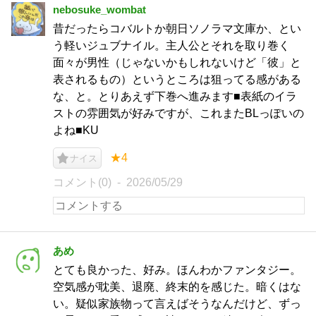
nebosuke_wombat
昔だったらコバルトか朝日ソノラマ文庫か、とい
う軽いジュブナイル。主人公とそれを取り巻く
面々が男性（じゃないかもしれないけど「彼」と
表されるもの）というところは狙ってる感がある
な、と。とりあえず下巻へ進みます■表紙のイラ
ストの雰囲気が好みですが、これまたBLっぽいの
よね■KU
★4
ナイス
コメント(0)
2026/05/29
あめ
とても良かった、好み。ほんわかファンタジー。
空気感が耽美、退廃、終末的を感じた。暗くはな
い。疑似家族物って言えばそうなんだけど、ずっ