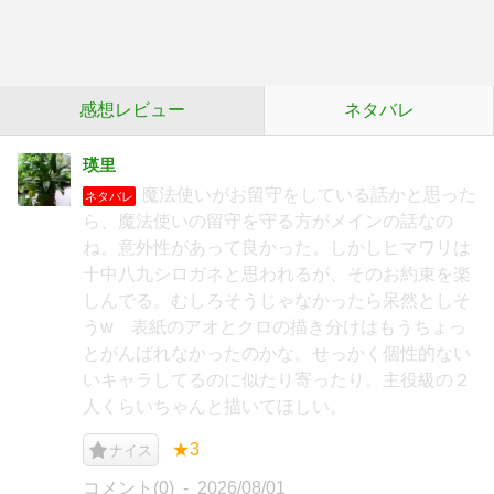
感想レビュー
ネタバレ
瑛里
魔法使いがお留守をしている話かと思った
ネタバレ
ら、魔法使いの留守を守る方がメインの話なの
ね。意外性があって良かった。しかしヒマワリは
十中八九シロガネと思われるが、そのお約束を楽
しんでる。むしろそうじゃなかったら呆然としそ
うw 表紙のアオとクロの描き分けはもうちょっ
とがんばれなかったのかな。せっかく個性的ない
いキャラしてるのに似たり寄ったり。主役級の２
人くらいちゃんと描いてほしい。
★3
ナイス
コメント(0)
2026/08/01