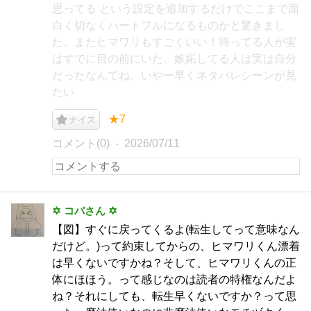
思ってる という設定を追加するだけでここまで面
白く切なくハートフルになるものかと驚きまし
た。またヒマワリもすごくいい！待ってる人が実
はすでに目の前にいた、嫉妬してる人は実は自分
だったなんてね。いやー早くネタバレシーンが見
たい
★7
ナイス
コメント(0)
2026/07/11
✡ コバさん ✡
【図】すぐに戻ってくるよ(転生してって意味なん
だけど。)って約束してからの、ヒマワリくん漂着
は早くないですかね？そして、ヒマワリくんの正
体にほほう。って感じなのは読者の特権なんだよ
ね？それにしても、転生早くないですか？って思