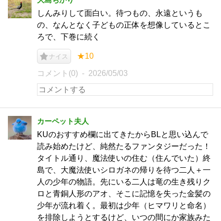
しんみりして面白い。待つもの、永遠というも
の、なんとなく子どもの正体を想像しているとこ
ろで、下巻に続く
★10
ナイス
コメント(0)
2026/05/03
カーペット夫人
KUのおすすめ欄に出てきたからBLと思い込んで
読み始めたけど、純然たるファンタジーだった！
タイトル通り、魔法使いの住む（住んでいた）終
島で、大魔法使いシロガネの帰りを待つ二人＋一
人の少年の物語。先にいる二人は竜の生き残りク
ロと青銅人形のアオ、そこに記憶を失った金髪の
少年が流れ着く。最初は少年（ヒマワリと命名）
を排除しようとするけど、いつの間にか家族みた