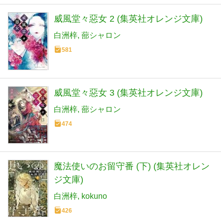
威風堂々惡女 2 (集英社オレンジ文庫)
白洲梓
蔀シャロン
581
威風堂々惡女 3 (集英社オレンジ文庫)
白洲梓
蔀シャロン
474
魔法使いのお留守番 (下) (集英社オレン
ジ文庫)
白洲梓
kokuno
426