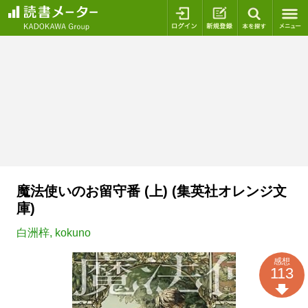
ログイン
新規登録
本を探
魔法使いのお留守番 (上) (集英社オレンジ文
庫)
白洲梓
,
kokuno
感想
113