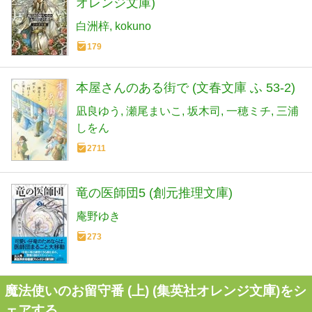
オレンジ文庫)
白洲梓
kokuno
179
本屋さんのある街で (文春文庫 ふ 53-2)
凪良ゆう
瀬尾まいこ
坂木司
一穂ミチ
三浦
しをん
2711
竜の医師団5 (創元推理文庫)
庵野ゆき
273
魔法使いのお留守番 (上) (集英社オレンジ文庫)をシ
ェアする