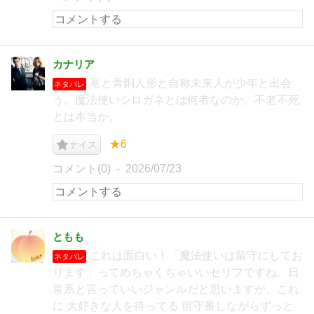
カナリア
竜と青銅人形と自称未来人が少年と出会
ネタバレ
う。魔法使いシロガネとは何者なのか。不老不死
とは本当か。
★6
ナイス
コメント(0)
2026/07/23
ともも
これは面白い！「魔法使いは留守にしてお
ネタバレ
ります」ってめちゃくちゃいいセリフですね。日
常系と言っていいジャンルだと思いますが、これ
に 大好きな人を待ってる 留守番しながらずっと