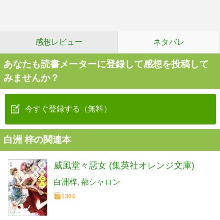
感想レビュー
ネタバレ
あなたも読書メーターに登録して感想を投稿して
みませんか？
今すぐ登録する（無料）
白洲 梓の関連本
威風堂々惡女 (集英社オレンジ文庫)
白洲梓
蔀シャロン
1304