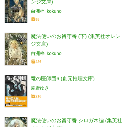
ンジ文庫)
白洲梓
kokuno
95
魔法使いのお留守番 (下) (集英社オレン
ジ文庫)
白洲梓
kokuno
426
竜の医師団6 (創元推理文庫)
庵野ゆき
216
魔法使いのお留守番 シロガネ編 (集英社