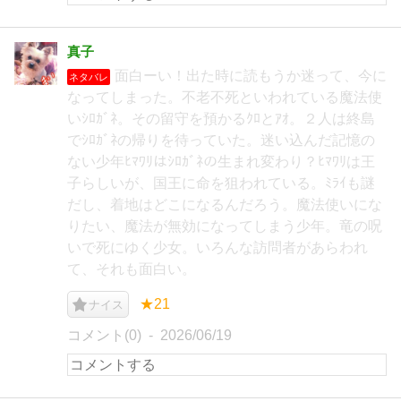
真子
面白ーい！出た時に読もうか迷って、今に
ネタバレ
なってしまった。不老不死といわれている魔法使
いｼﾛｶﾞﾈ。その留守を預かるｸﾛとｱｵ。２人は終島
でｼﾛｶﾞﾈの帰りを待っていた。迷い込んだ記憶の
ない少年ﾋﾏﾜﾘはｼﾛｶﾞﾈの生まれ変わり？ﾋﾏﾜﾘは王
子らしいが、国王に命を狙われている。ﾐﾗｲも謎
だし、着地はどこになるんだろう。魔法使いにな
りたい、魔法が無効になってしまう少年。竜の呪
いで死にゆく少女。いろんな訪問者があらわれ
て、それも面白い。
★21
ナイス
コメント(0)
2026/06/19