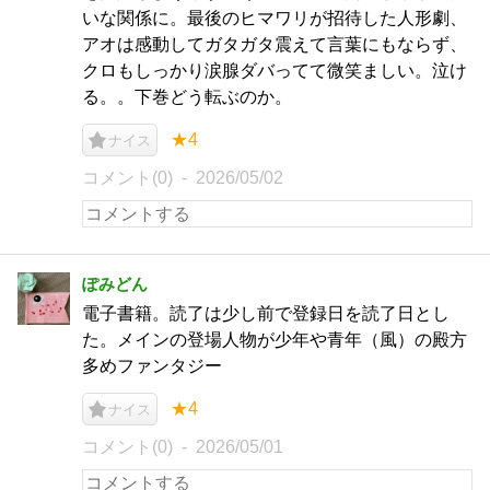
いな関係に。最後のヒマワリが招待した人形劇、
アオは感動してガタガタ震えて言葉にもならず、
クロもしっかり涙腺ダバってて微笑ましい。泣け
る。。下巻どう転ぶのか。
★4
ナイス
コメント(0)
2026/05/02
ぽみどん
電子書籍。読了は少し前で登録日を読了日とし
た。メインの登場人物が少年や青年（風）の殿方
多めファンタジー
★4
ナイス
コメント(0)
2026/05/01