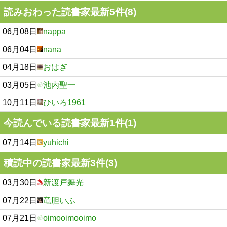
読みおわった読書家最新5件(8)
06月08日
nappa
06月04日
nana
04月18日
おはぎ
03月05日
池内聖一
10月11日
ひいろ1961
今読んでいる読書家最新1件(1)
07月14日
yuhichi
積読中の読書家最新3件(3)
03月30日
新渡戸舞光
07月22日
竜胆いふ
07月21日
oimooimooimo