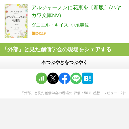
アルジャーノンに花束を〔新版〕(ハヤ
カワ文庫NV)
ダニエル・キイス
小尾芙佐
24119
「外部」と見た創価学会の現場をシェアする
本つぶやきをつぶやく
「外部」と見た創価学会の現場
の
評価
50
％
感想・レビュー
2
件