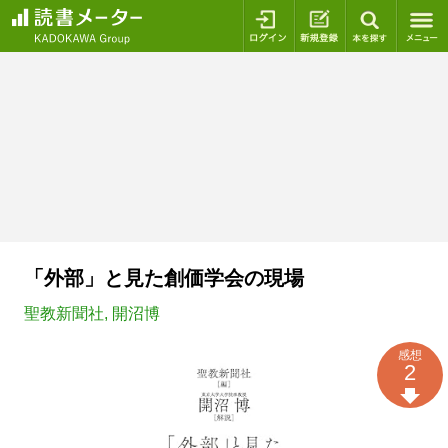
ログイン
新規登録
本を探
「外部」と見た創価学会の現場
聖教新聞社
,
開沼博
感想
2