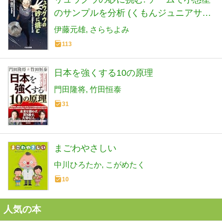
のサンプルを分析 (くもんジュニアサイ
エンス)
伊藤元雄
さらちよみ
113
日本を強くする10の原理
門田隆将
竹田恒泰
31
まごわやさしい
中川ひろたか
こがめたく
10
人気の本