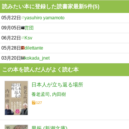
読みたい本に登録した読書家最新5件(5)
05月22日
yasuhiro yamamoto
09月05日
営団
06月22日
Ksv
05月28日
dilettante
03月20日
kokada_jnet
この本を読んだ人がよく読む本
日本人が立ち返る場所
養老孟司
内田樹
127
男振 (新潮文庫)