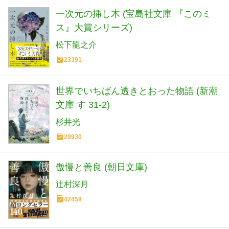
一次元の挿し木 (宝島社文庫 『このミ
ス』大賞シリーズ)
松下龍之介
23391
世界でいちばん透きとおった物語 (新潮
文庫 す 31-2)
杉井光
29930
傲慢と善良 (朝日文庫)
辻村深月
42458