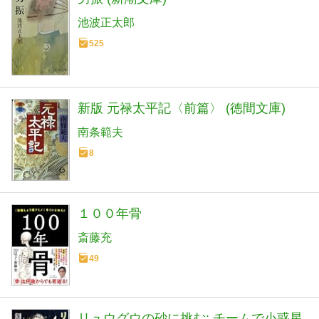
池波正太郎
525
新版 元禄太平記〈前篇〉 (徳間文庫)
南条範夫
8
１００年骨
斎藤充
49
リュウグウの砂に挑む: チームで小惑星