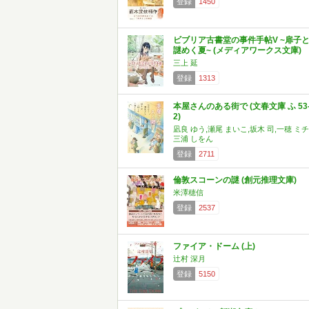
登録
1450
ビブリア古書堂の事件手帖V ~扉子
謎めく夏~ (メディアワークス文庫)
三上 延
登録
1313
本屋さんのある街で (文春文庫 ふ 53
2)
凪良 ゆう,瀬尾 まいこ,坂木 司,一穂 ミチ
三浦 しをん
登録
2711
倫敦スコーンの謎 (創元推理文庫)
米澤穂信
登録
2537
ファイア・ドーム (上)
辻村 深月
登録
5150