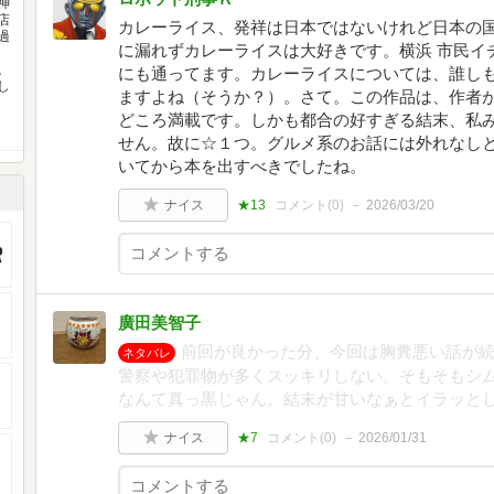
神
店
カレーライス、発祥は日本ではないけれど日本の
過
に漏れずカレーライスは大好きです。横浜 市民イ
目
。
にも通ってます。カレーライスについては、誰し
し
ますよね（そうか？）。さて。この作品は、作者
どころ満載です。しかも都合の好すぎる結末、私
せん。故に☆１つ。グルメ系のお話には外れなし
いてから本を出すべきでしたね。
ナイス
★13
コメント(
0
)
2026/03/20
廣田美智子
前回が良かった分、今回は胸糞悪い話が
ネタバレ
警察や犯罪物が多くスッキリしない。そもそもシ
なんて真っ黒じゃん。結末が甘いなぁとイラッと
ナイス
★7
コメント(
0
)
2026/01/31