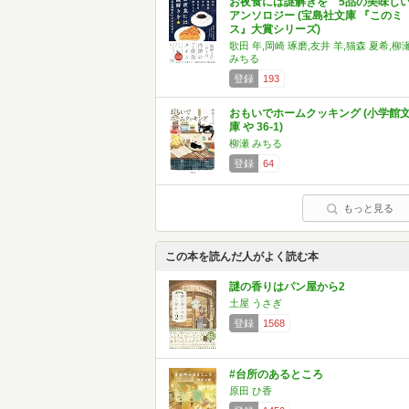
お夜食には謎解きを 5品の美味し
アンソロジー (宝島社文庫 『このミ
ス』大賞シリーズ)
歌田 年,岡崎 琢磨,友井 羊,猫森 夏希,柳
みちる
登録
193
おもいでホームクッキング (小学館
庫 や 36-1)
柳瀬 みちる
登録
64
もっと見る
この本を読んだ人がよく読む本
謎の香りはパン屋から2
土屋 うさぎ
登録
1568
#台所のあるところ
原田 ひ香