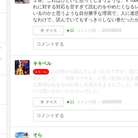
２巻。これはひどいと思ってしまうような、V Tu
れに対する対応も甘すぎて読むのをやめたくなる
いるのかと思うような自分勝手な理屈で、人に迷
と
なわけで、読んでいてもすっきりしない巻だった
ナイス
★12
コメント(
0
)
2025/06/03
-
,
キキベル
この巻から読んでしまったのですが、気
ネタバレ
せんでした。「喫茶ソウセキ』に色々仕掛ける人
な事情があるものの全く共感できませんでした。
いう思いがわいたぐらいでした。
ナイス
★11
コメント(
0
)
2025/05/28
そら