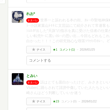
れお*
世界一と謳われる本の街、ｶﾚｰの聖地神保町
ネタバレ
ﾗｰ小説家葉山ﾄﾓｷに文芸誌にて紹介されて常連客も
ｼﾑﾛが出した“天誅”の指示を真に受けた信者の仕業か
しい転売ﾔｰに黒いｶﾚｰの思い出…今回もどれもこ
白かった！！！この研究熱心な喫茶ｿｳｾｷのｶﾚｰ、
ナイス
★1
コメント(
1
)
2026/01/25
とみい
話はとても面白かったけど、みさきとい
ネタバレ
Vtuberに踊らされて誹謗中傷していた人たちと
崎さんはどう判断していいか迷う
ナイス
★23
コメント(
0
)
2026/01/22