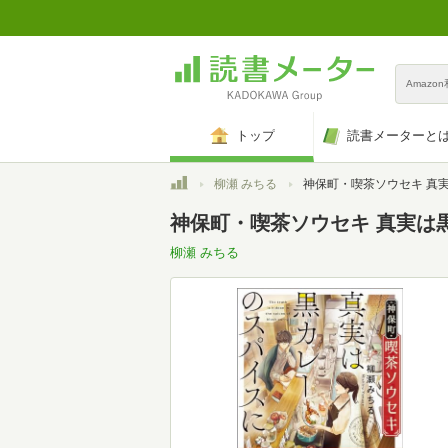
Amazo
トップ
読書メーターと
トップ
柳瀬 みちる
神保町・喫茶ソウセキ 真実は黒カレーのスパイスに 
神保町・喫茶ソウセキ 真実は黒
柳瀬 みちる