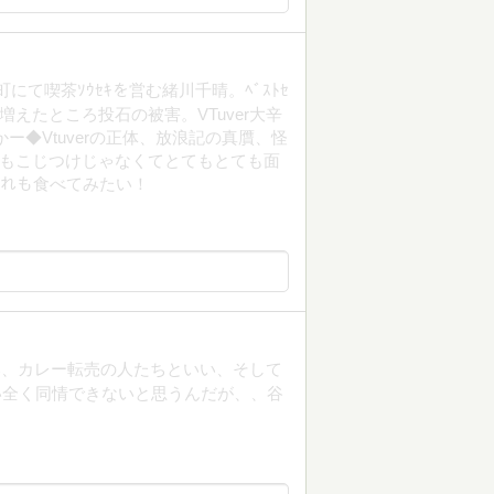
にて喫茶ｿｳｾｷを営む緒川千晴。ﾍﾞｽﾄｾ
増えたところ投石の被害。VTuver大辛
ー◆Vtuverの正体、放浪記の真贋、怪
れもこじつけじゃなくてとてもとても面
どれも食べてみたい！
い、カレー転売の人たちといい、そして
いい全く同情できないと思うんだが、、谷