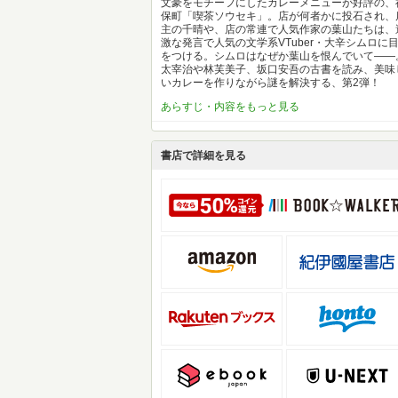
文豪をモチーフにしたカレーメニューが好評の、
保町「喫茶ソウセキ」。店が何者かに投石され、
主の千晴や、店の常連で人気作家の葉山たちは、
激な発言で人気の文学系VTuber・大辛シムロに
をつける。シムロはなぜか葉山を恨んでいて——
太宰治や林芙美子、坂口安吾の古書を読み、美味
いカレーを作りながら謎を解決する、第2弾！
あらすじ・内容をもっと見る
書店で詳細を見る