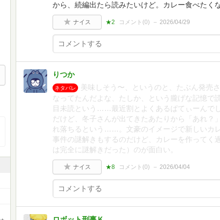
から、続編出たら読みたいけど。カレー食べたく
ナイス
★2
コメント(
0
)
2026/04/29
りつか
美味しそう〜、というのと、たぶん発売
ネタバレ
なってたんだよな、たしか、という朧げな記憶で読
目未読という……最近割とよくあるぱてぃーんで
だけど、冬子さんが出てきたあたりから「あれ？
れ落ちるという……。文豪のイメージで新しいカ
事件の謎解きもするのだけど、カレーを作ってく
は完全に謎解きだった）のが面白い。
ナイス
★8
コメント(
0
)
2026/04/04
ロボット刑事Ｋ