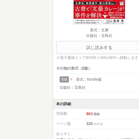
形式：文庫
出版社：宝島社
試し読みする
※電子書籍ストアBOOK☆WALKERへ移動します
その他の形式（β版）
形式：Kindle版
登録
0
出版社：宝島社
本の詳細
登録数
863
登録
ページ数
320
ページ
あらすじ