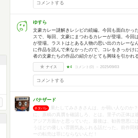
ゆすら
文豪カレー謎解きレシピの続編。今回も面白かっ
スで、毎回、文豪にまつわるカレーが登場。今回
が登場。ラストはとある人物の思い出のカレーな
に作品を読んで来なかったので、コレをきっかけ
者の文豪たちの作品の紹介がとても興味を引かれ
ナイス
★4
コメント(
0
)
2025/09/03
バナザード
果たしてみさきさんは、か弱い人なのか
ネタバレ
に、原稿の真贋を確認しろ、とは。里子の正体は
アジア方面かと思っていた。最後は、勧善懲悪に
うほどの優しい雰囲気あふれる話だった。前作同
ーの転売は罪にならないんだ！