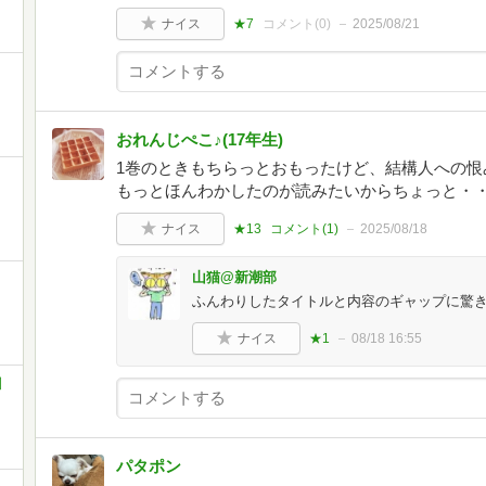
ナイス
★7
コメント(
0
)
2025/08/21
おれんじぺこ♪(17年生)
1巻のときもちらっとおもったけど、結構人への恨
もっとほんわかしたのが読みたいからちょっと・
ナイス
★13
コメント(
1
)
2025/08/18
山猫@新潮部
ふんわりしたタイトルと内容のギャップに驚
ナイス
★1
08/18 16:55
川
パタポン