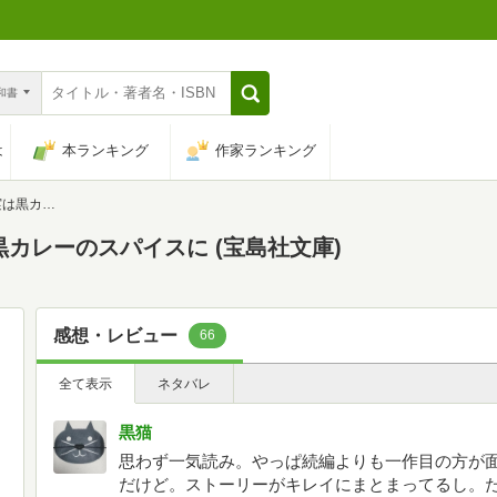
n和書
は
本ランキング
作家ランキング
(宝島社文庫)
カレーのスパイスに (宝島社文庫)
感想・レビュー
66
全て表示
ネタバレ
黒猫
思わず一気読み。やっぱ続編よりも一作目の方が
だけど。ストーリーがキレイにまとまってるし。