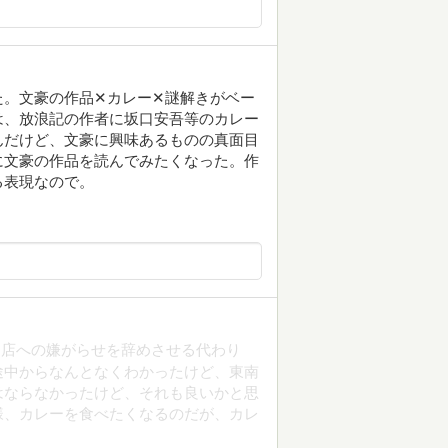
た。文豪の作品✕カレー✕謎解きがベー
は、放浪記の作者に坂口安吾等のカレー
んだけど、文豪に興味あるものの真面目
に文豪の作品を読んでみたくなった。作
る表現なので。
？店への嫌がらせを辞めさせる代わり
途中からなんとなくわかったけど、東南
はならなかったけど、それも良いかと思
様、カレーを食べたくなるのだが、カレ