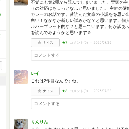
い
不覚にも第2弾から読んでしまいました。冒頭の主
せの対応はちょっとな…と思いました。 主軸の謎
カレーのお話です。昔読んだ文豪の小説をを思い
瀬
白い！なかなか新しい試みかな？と思います。個
ルバーブレット的な？と思っています。何か訳あり
を読んでみようかと思います☺️
文
ナイス
★7
コメント(
0
)
2025/07/29
レイ
これは2作目なんですね。
ナイス
★8
コメント(
0
)
2025/07/22
りんりん