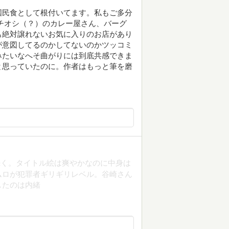
国民食として根付いてます。私もご多分
チオシ（？）のカレー屋さん、バーグ
も絶対譲れないお気に入りのお店があり
が意図してるのかしてないのかツッコミ
みたいなへそ曲がりには到底共感できま
と思っていたのに。作者はもっと筆を磨
続く。タイトル絵は爽やかなのに中身は
ムロが犯罪者ギリギリレベル。谷崎さん
したのは内緒