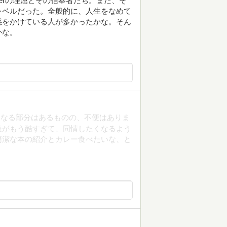
berの理屈とその信奉者たち。また、そ
レベルだった。全般的に、人生をなめて
惑をかけている人が多かったかな。そん
かな。
になる部分はあるものの、不便はありま
達がもう酷すぎて、同情したくなるよう
簡潔な本の紹介とカレー食べたいな、と