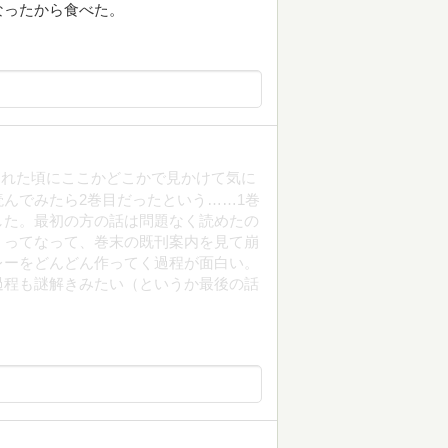
なったから食べた。
された頃にここかどこかで見かけて気に
んでみたら2巻目だったという……1巻
した。最初の方の話は問題なく読めたの
」ってなって、巻末の既刊案内を見て崩
レーをどんどん作ってく過程が面白い。
過程も謎解きみたい（というか最後の話