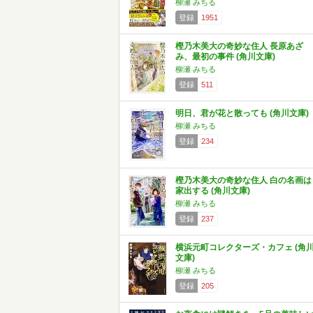
柳瀬 みちる
登録
1951
樫乃木美大の奇妙な住人 長原あざ
み、最初の事件 (角川文庫)
柳瀬 みちる
登録
511
明日、君が花と散っても (角川文庫)
柳瀬 みちる
登録
234
樫乃木美大の奇妙な住人 白の名画は
家出する (角川文庫)
柳瀬 みちる
登録
237
横浜元町コレクターズ・カフェ (角
文庫)
柳瀬 みちる
登録
205