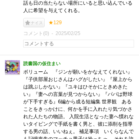
話も日の当たらない場所にいると思い込んでいる
人に希望を与えてくれる。
★129
ナイス
コメント(0)
2025/02/25
読書国の仮住まい
ボリューム 『ジンが願いをかなえてくれない』
『子供部屋おじさんはハグがしたい』『屋上から
は跳ぶしかない』『ユキはひそかにときめきた
い』『妻への言葉が見つからない』『パパは野球
が下手すぎる』6編から成る短編集 世界観 ある
ことをきっかけに、何かを手に入れたり気づかさ
れた人たちの物語。 入院生活となった妻へ慣れな
いタイピングで手紙を書く男と、彼に添削を指導
する男の話、いいねぇ。 補足事項 いくらなんで
も記憶喪失のマッチョ男子は拾っちゃ。 それを許