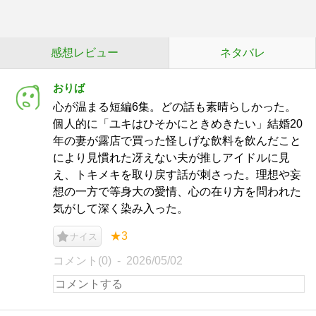
感想レビュー
ネタバレ
おりば
心が温まる短編6集。どの話も素晴らしかった。
個人的に「ユキはひそかにときめきたい」結婚20
年の妻が露店で買った怪しげな飲料を飲んだこと
により見慣れた冴えない夫が推しアイドルに見
え、トキメキを取り戻す話が刺さった。理想や妄
想の一方で等身大の愛情、心の在り方を問われた
気がして深く染み入った。
★3
ナイス
コメント(0)
2026/05/02