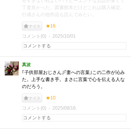
せすぎない程よいハッピーエンドなお話が多くて
丁度良かった。図書館本だけどこれは購入確定。
行成さんの他作品も読んでみたい。
★16
ナイス
コメント(0)
2025/10/01
真波
｢子供部屋おじさん｣｢妻への言葉｣この二作が沁み
た。上手な書き手。まさに言葉で心を伝える人な
のだろう。
★10
ナイス
コメント(0)
2025/08/16