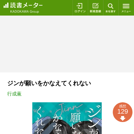
ログイン
新規登録
本を探
ジンが願いをかなえてくれない
行成薫
感想
129