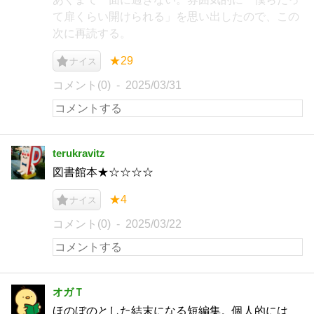
て扉くらい開けられる」を思い出したので、この
次に再読する。
★29
ナイス
コメント(0)
2025/03/31
terukravitz
図書館本★☆☆☆☆
★4
ナイス
コメント(0)
2025/03/22
オガＴ
ほのぼのとした結末になる短編集。個人的には