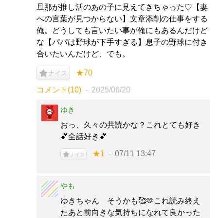
旦那が推し活のあの子に見えてきちゃった♡【妻
への言葉が見つからない】文章添削の仕事をする
俺。どうしても言いたい事が俺にもあるんだけど
な【パパは野球が下手すぎる】息子の野球に付き
合いたいんだけど、でも。
★70
ナイス
コメント(10)
2025/06/20
ゆき
おっ、久々の共読かな？これとても好き
💕全話好き💕
★1
07/11 13:47
ナイス
やも
ゆきちゃん そうかも🥰🫶これ読み終え
たあと前向きな気持ちになれて良かった