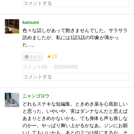
katsumi
色々な話しがあって飽きませんでした。サラサラ
読めましたが、私には1話1話の印象が薄かっ
た…。
★13
ナイス
コメント(0)
2025/03/03
ニャンゴロウ
どれもステキな短編集。ときめき薬を心底欲しい
と思った。いやいや、実はダンナなんだと思えば
あまりときめかないかも。でも身体も声も推しな
のかー。やっぱり舞い上がるかなあ。ジンにお願
いしてもいいかも。あとの２つは何にするか。そ