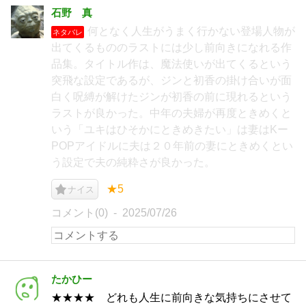
石野 真
何となく人生がうまく行かない登場人物が
ネタバレ
出てくるもののラストには少し前向きになれる作
品集。タイトル作は、魔法使いが出てくるという
突飛な設定であるが、ジンと初香の掛け合いが面
白く呪縛が解けたジンが初香の前に現れるという
ラストが良かった。中年の夫婦が再度ときめくと
いう「ユキはひそかにときめきたい」は妻はKー
POPアイドルに夫は２０年前の妻にときめくとい
う設定で夫の純粋さが良かった。
★5
ナイス
コメント(0)
2025/07/26
たかひー
★★★★ どれも人生に前向きな気持ちにさせて