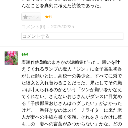
んなことを真剣に考えた読後であった。
★6
ナイス
コメント(0)
2025/02/25
ﾓﾙｸ
表題作他5編のまさかの短編集だった。願いを叶
えてくれるランプの魔人「ジン」に女子高生初香
がした願いとは…高校一の美少女、すべてに秀で
た彼女と入れ替わることだった。果たしてその願
いは叶えられるのかという「ジンが願いをかなえ
てくれない」さえないおじさんがダンスに目覚め
る「子供部屋おじさんはハグしたい」がよかった
けど、一番好きなのはスピーチライターに来た老
人が妻への手紙を書く依頼。それをきっかけに彼
も…の「妻への言葉がみつからない」かな。どの