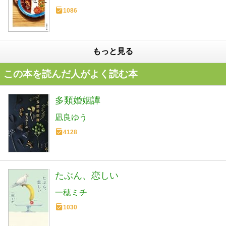
1086
もっと見る
この本を読んだ人がよく読む本
多類婚姻譚
凪良ゆう
4128
たぶん、恋しい
一穂ミチ
1030