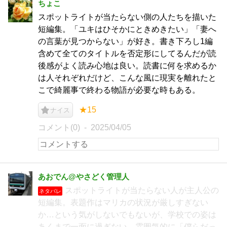
ちょこ
スポットライトが当たらない側の人たちを描いた
短編集。「ユキはひそかにときめきたい」「妻へ
の言葉が見つからない」が好き。書き下ろし1編
含めて全てのタイトルを否定形にしてるんだが読
後感がよく読み心地は良い。読書に何を求めるか
は人それぞれだけど、こんな風に現実を離れたと
こで綺麗事で終わる物語が必要な時もある。
★15
ナイス
コメント(0)
2025/04/05
あおでん@やさどく管理人
スポットライトが当たらない人が主人公の
ネタバレ
短編集。表題作はマリカの状況が厳しすぎない
か…という気がしないでもないが、学校での姿は
あくまで一面に過ぎない。雰囲気的に「僕らだっ