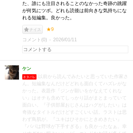
た、誰にも注目されることのなかった奇跡の跳躍
が何気にツボ。どれも読後は前向きな気持ちにな
れる短編集。良かった。
★9
ナイス
コメント(0)
2026/01/11
ケン
以前から読んでみたいと思っていた作家さ
ネタバレ
ん。短編集なんだけどどれも面白くてハズレがな
かった。表題作『ジンが願いをかなえてくれな
い』はオチも含めてしっかり話がまとまっていて
面白い。『子供部屋おじさんはハグがしたい』は
奇抜なタイトルだけどすごくいい話。ラストは思
わず鳥肌が。『ユキはひそかにときめきたい』
『パパは野球が下手すぎる』も良かったなぁ。幸