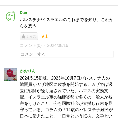
Dan
パレスチナ/イスラエルのこれまでを知り、これか
らを想う
★1
ナイス
コメント(0)
2024/08/16
かおりん
2024.5.15初版。2023年10月7日パレスチナ人の
戦闘員がガザ地区に攻撃を開始する。ガザでは過
去に戦闘が繰り返されていた。ハマスの実効支
配、イスラエル軍の強硬姿勢で多くの一般人が被
害をうけたこと、今も国際社会が支援し行末を見
守っている。コラムの「14歳のパレスチナ難民が
日本に伝えたこと」「日常という抵抗、文学とい