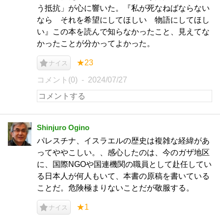
う抵抗」が心に響いた。『私が死なねばならない
なら それを希望にしてほしい 物語にしてほし
い』この本を読んで知らなかったこと、見えてな
かったことが分かってよかった。
★23
ナイス
コメント(0)
2024/07/27
Shinjuro Ogino
パレスチナ、イスラエルの歴史は複雑な経緯があ
ってややこしい。、感心したのは、今のガザ地区
に、国際NGOや国連機関の職員として赴任してい
る日本人が何人もいて、本書の原稿を書いている
ことだ。危険極まりないことだが敬服する。
★1
ナイス