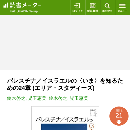
ログイン
新規登録
本を探
パレスチナ／イスラエルの〈いま〉を知るた
めの24章 (エリア・スタディーズ)
鈴木啓之
,
児玉恵美
,
鈴木啓之
,
児玉恵美
感想
21