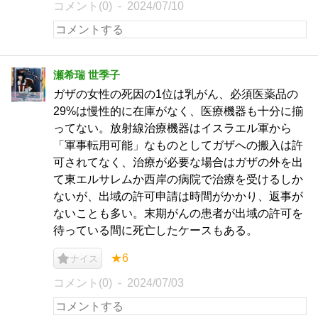
コメント(0)
2024/07/10
瀬希瑞 世季子
ガザの女性の死因の1位は乳がん、必須医薬品の
29%は慢性的に在庫がなく、医療機器も十分に揃
ってない。放射線治療機器はイスラエル軍から
「軍事転用可能」なものとしてガザへの搬入は許
可されてなく、治療が必要な場合はガザの外を出
て東エルサレムか西岸の病院で治療を受けるしか
ないが、出域の許可申請は時間がかかり、返事が
ないことも多い。末期がんの患者が出域の許可を
待っている間に死亡したケースもある。
★6
ナイス
コメント(0)
2024/07/03