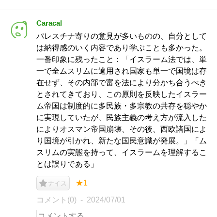
Caracal
パレスチナ寄りの意見が多いものの、自分として
は納得感のいく内容であり学ぶことも多かった。
一番印象に残ったこと：「イスラーム法では、単
一で全ムスリムに適用され国家も単一で国境は存
在せず、その内部で富を法により分かち合うべき
とされてきており、この原則を反映したイスラー
ム帝国は制度的に多民族・多宗教の共存を穏やか
に実現していたが、民族主義の考え方が流入した
によりオスマン帝国崩壊、その後、西欧諸国によ
り国境が引かれ、新たな国民意識が発展。」「ム
スリムの実態を持って、イスラームを理解するこ
とは誤りである」
★1
ナイス
コメント(0)
2024/07/01