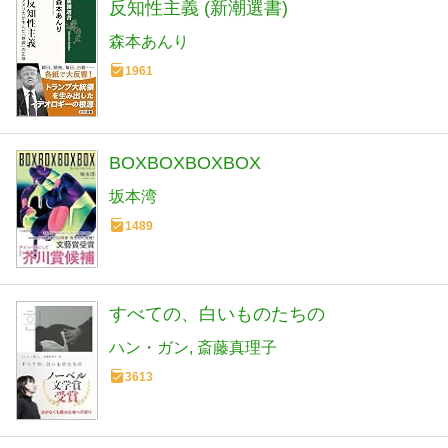
反知性主義 (新潮選書)
森本あんり
1961
BOXBOXBOXBOX
坂本湾
1489
すべての、白いものたちの
ハン・ガン
斎藤真理子
3613