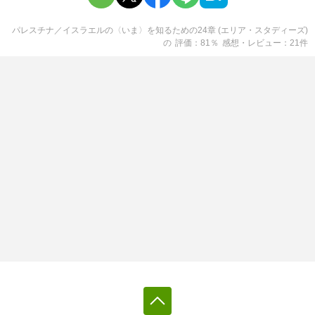
パレスチナ／イスラエルの〈いま〉を知るための24章 (エリア・スタディーズ)
の
評価
81
％
感想・レビュー
21
件