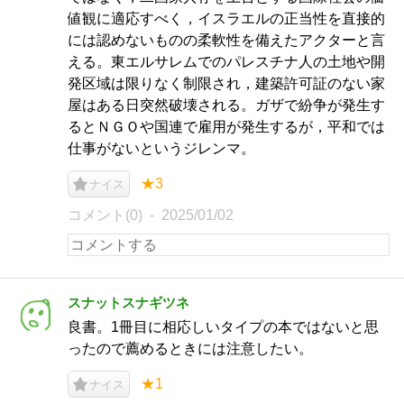
値観に適応すべく，イスラエルの正当性を直接的
には認めないものの柔軟性を備えたアクターと言
える。東エルサレムでのパレスチナ人の土地や開
発区域は限りなく制限され，建築許可証のない家
屋はある日突然破壊される。ガザで紛争が発生す
るとＮＧＯや国連で雇用が発生するが，平和では
仕事がないというジレンマ。
★3
ナイス
コメント(0)
2025/01/02
スナットスナギツネ
良書。1冊目に相応しいタイプの本ではないと思
ったので薦めるときには注意したい。
★1
ナイス