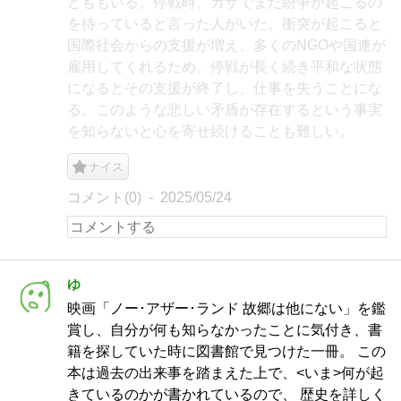
どももいる。停戦時、ガザでまた紛争が起こるの
を待っていると言った人がいた。衝突が起こると
国際社会からの支援が増え、多くのNGOや国連が
雇用してくれるため。停戦が長く続き平和な状態
になるとその支援が終了し、仕事を失うことにな
る。このような悲しい矛盾が存在するという事実
を知らないと心を寄せ続けることも難しい。
ナイス
コメント(0)
2025/05/24
ゆ
映画「ノー･アザー･ランド 故郷は他にない」を鑑
賞し、自分が何も知らなかったことに気付き、書
籍を探していた時に図書館で見つけた一冊。 この
本は過去の出来事を踏まえた上で、<いま>何が起
きているのかが書かれているので、 歴史を詳しく