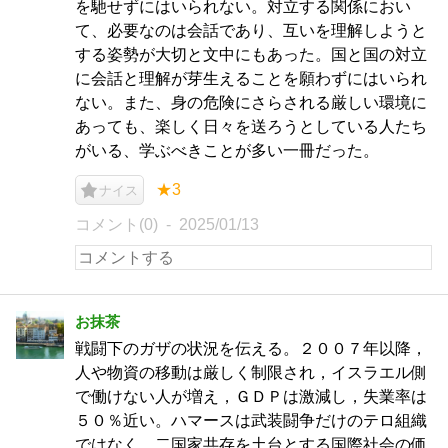
を馳せずにはいられない。対立する関係におい
て、必要なのは会話であり、互いを理解しようと
する姿勢が大切と文中にもあった。国と国の対立
に会話と理解が芽生えることを願わずにはいられ
ない。また、身の危険にさらされる厳しい環境に
あっても、楽しく日々を送ろうとしている人たち
がいる、学ぶべきことが多い一冊だった。
★3
ナイス
コメント(0)
2025/01/13
お抹茶
戦闘下のガザの状況を伝える。２００７年以降，
人や物資の移動は厳しく制限され，イスラエル側
で働けない人が増え，ＧＤＰは激減し，失業率は
５０％近い。ハマースは武装闘争だけのテロ組織
ではなく，二国家共存を土台とする国際社会の価