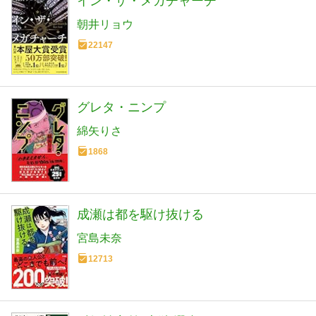
イン・ザ・メガチャーチ
朝井リョウ
22147
グレタ・ニンプ
綿矢りさ
1868
成瀬は都を駆け抜ける
宮島未奈
12713