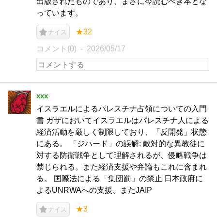
出版されたものであり、まさに今読むべき本とな
っています。
★32
ナイス
コメント(0)
2026/05/17
xxx
イスラエルによるパレスチナ占領についての入門
書 ガザにおいてイスラエルはパレスチナ人による
経済活動を厳しく制限しており、「反開発」状態
にある。 「ジハード」の誤解: 敵対的な異教徒に
対する防衛戦争として理解されるが、侵略戦争は
禁じられる。また経済支援や弁論もこれに含まれ
る。 国際法による「集団罰」の禁止 日本政府に
よるUNRWAへの支援、またJAIP
★3
ナイス