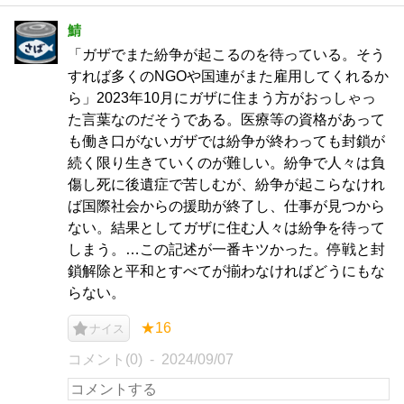
鯖
「ガザでまた紛争が起こるのを待っている。そう
すれば多くのNGOや国連がまた雇用してくれるか
ら」2023年10月にガザに住まう方がおっしゃっ
た言葉なのだそうである。医療等の資格があって
も働き口がないガザでは紛争が終わっても封鎖が
続く限り生きていくのが難しい。紛争で人々は負
傷し死に後遺症で苦しむが、紛争が起こらなけれ
ば国際社会からの援助が終了し、仕事が見つから
ない。結果としてガザに住む人々は紛争を待って
しまう。…この記述が一番キツかった。停戦と封
鎖解除と平和とすべてが揃わなければどうにもな
らない。
★16
ナイス
コメント(0)
2024/09/07