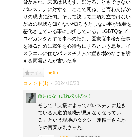
脅かされ、未来は見えず、逃げることもできない
パレスチナに対する「ここで死ね」と言わんばか
りの現状に絶句。そして決して二項対立ではない
が故の現状を知らない/知ろうとしない事が現状を
悪化させている事に加担している。LGBTQをプ
ロパガンダとする事への批判、医療従事者が仕事
を得るために戦争を心待ちにするという悪夢。イ
スラエルに住むパレスチナ人の置き場のなさを訴
える雨雲さんが書いた章
★65
ナイス
コメント(1)
2024/10/23
藤月はな（灯れ松明の火）
そして「支援によってパレスチナに起き
ている人道的危機が見えなくなってい
る」という現地のタクシー運転手さんか
らの言葉が刺さった。