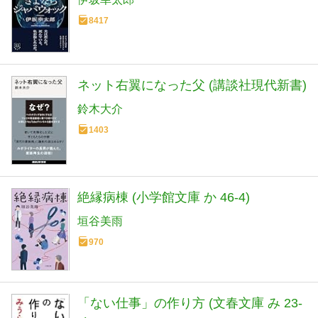
8417
ネット右翼になった父 (講談社現代新書)
鈴木大介
1403
絶縁病棟 (小学館文庫 か 46-4)
垣谷美雨
970
「ない仕事」の作り方 (文春文庫 み 23-