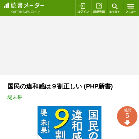
ログイン
新規登録
本を探
国民の違和感は９割正しい (PHP新書)
堤未果
感想
5