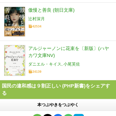
傲慢と善良 (朝日文庫)
辻村深月
42534
アルジャーノンに花束を〔新版〕(ハヤ
カワ文庫NV)
ダニエル・キイス
小尾芙佐
24139
国民の違和感は９割正しい (PHP新書)をシェアす
る
本つぶやきをつぶやく