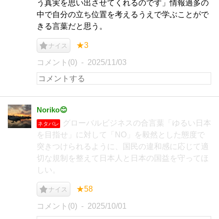
う真実を思い出させてくれるのです」情報過多の
中で自分の立ち位置を考えるうえで学ぶことがで
きる言葉だと思う。
★3
ナイス
コメント(0)
2025/11/03
Noriko😊
グローバルビジネスの合言葉「ゆるい日本
ネタバレ
を目指せ」に対して「NO」を毅然とした態度で
突きつけられるように、国民の違和感に応じて適
切な規制を整えて日本人と日本の国益を守ってほ
しい。
★58
ナイス
コメント(0)
2025/10/01