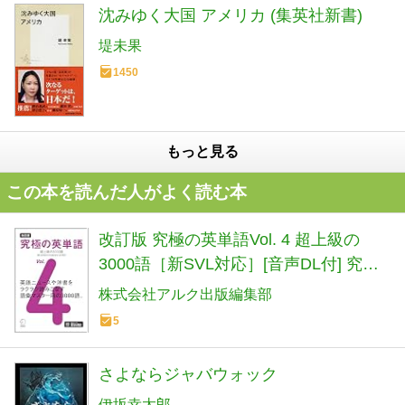
沈みゆく大国 アメリカ (集英社新書)
堤未果
1450
もっと見る
この本を読んだ人がよく読む本
改訂版 究極の英単語Vol. 4 超上級の
3000語［新SVL対応］[音声DL付] 究極
シリーズ
株式会社アルク出版編集部
5
さよならジャバウォック
伊坂幸太郎