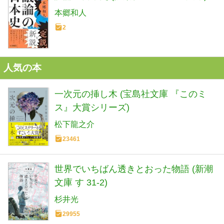
本郷和人
2
人気の本
一次元の挿し木 (宝島社文庫 『このミ
ス』大賞シリーズ)
松下龍之介
23461
世界でいちばん透きとおった物語 (新潮
文庫 す 31-2)
杉井光
29955