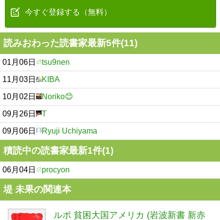
今すぐ登録する（無料）
読みおわった読書家最新5件(11)
01月06日
tsu9nen
11月03日
KIBA
10月02日
Noriko😊
09月26日
T
09月06日
Ryuji Uchiyama
積読中の読書家最新1件(1)
06月04日
procyon
堤 未果の関連本
ルポ 貧困大国アメリカ (岩波新書 新赤