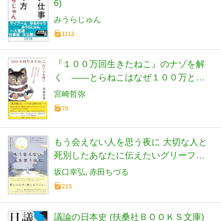
6)
みうらじゅん
1112
『１００万回生きたねこ』のナゾを解
く ――とらねこはなぜ１００万と１
回目で死んだのか？ (単行本)
宮崎哲弥
70
もう会えない人を思う夜に 大切な人と
死別したあなたに伝えたいグリーフケ
ア２８のこと
坂口幸弘
赤田ちづる
215
議論の日本史 (扶桑社ＢＯＯＫＳ文庫)