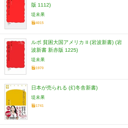
版 1112)
堤未果
4015
ルポ 貧困大国アメリカ II (岩波新書) (岩
波新書 新赤版 1225)
堤未果
1970
日本が売られる (幻冬舎新書)
堤未果
1741