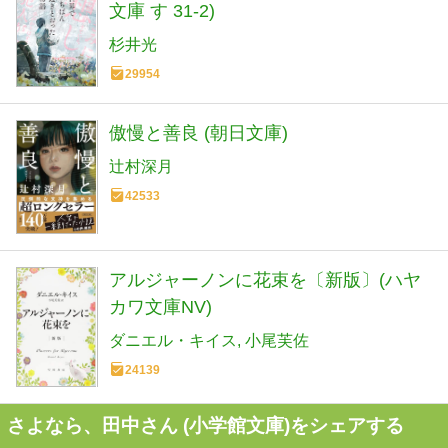
文庫 す 31-2)
杉井光
29954
傲慢と善良 (朝日文庫)
辻村深月
42533
アルジャーノンに花束を〔新版〕(ハヤ
カワ文庫NV)
ダニエル・キイス
小尾芙佐
24139
さよなら、田中さん (小学館文庫)をシェアする