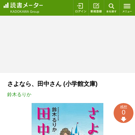
ログイン
新規登録
本を探
さよなら、田中さん (小学館文庫)
鈴木るりか
感想
0