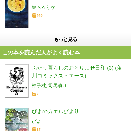
鈴木るりか
950
もっと見る
この本を読んだ人がよく読む本
ふたり暮らしのおとりよせ日和 (3) (角
川コミックス・エース)
柚子桃
司馬漬け
7
ぴよのカエルびより
ぴよ
17