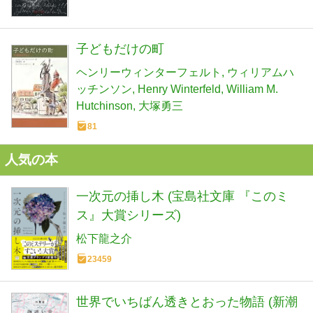
子どもだけの町
ヘンリーウィンターフェルト
ウィリアムハ
ッチンソン
Henry Winterfeld
William M.
Hutchinson
大塚勇三
81
人気の本
一次元の挿し木 (宝島社文庫 『このミ
ス』大賞シリーズ)
松下龍之介
23459
世界でいちばん透きとおった物語 (新潮