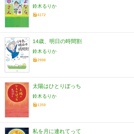
鈴木るりか
4172
14歳、明日の時間割
鈴木るりか
2998
太陽はひとりぼっち
鈴木るりか
1359
私を月に連れてって