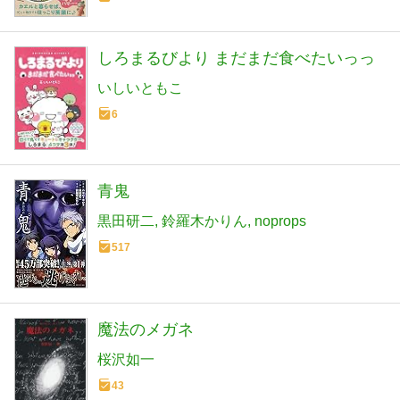
しろまるびより まだまだ食べたいっっ
いしいともこ
6
青鬼
黒田研二
鈴羅木かりん
noprops
517
魔法のメガネ
桜沢如一
43