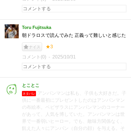
Toru Fujitsuka
朝ドラロスで読んでみた 正義って難しいと感じた
★3
ナイス
コメント(0)
2025/10/31
とことこ
アンパンマンは私も、子供も大好きだ。子
ネタバレ
供に一番最初にプレゼントしたのはアンパンマン
の布絵本。ベビザラスにアンパンマンのコーナー
があって、人気を博していた。アンパンマンは世
界で一番弱いヒーロー。でも、敵味方関係なく、
飢えた人々にアンパン（自分の顔）を与える。そ