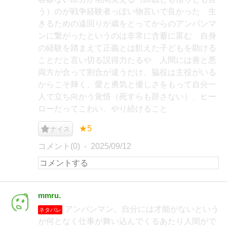
う）のが戦争経験者っぽい物言いで良かった 生
きるための遠回りが歳をとってからのアンパンマ
ンに繋がったというのは非常に含蓄に富む 自身
の経験を踏まえて正義とは飢えた子どもを助ける
ことだと言い切る説得力たるや 人間には善と悪
両方が合って割合が違うだけ、脇役は主役がいる
からこそ輝く、愛と勇気と優しさをもって自分一
人で立ち向かう覚悟（死すらも辞さない）、ヒー
ローだってこわい、やり続けること
★5
ナイス
コメント(0)
2025/09/12
mmru.
アンパンマン。自分には才能がないという
ネタバレ
が何となく仕事が舞い込んでくるあたり人間がで