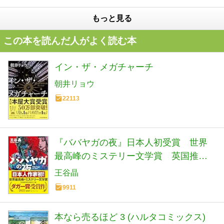
もっと見る
この本を読んだ人がよく読む本
イン・ザ・メガチャーチ
朝井リョウ
22113
『ババヤガの夜』日本人初受賞 世界
最高峰のミステリー文学賞 英国推理
作家協会賞(ダガー賞） (河出文庫 お 46-
王谷晶
1)
9911
本なら売るほど 3 (ハルタコミックス)