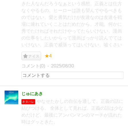
きた人なんだろうなぁという感想。正義とは仕方
なくやるもの。ヒーローは誰も望んでやるべきも
のではない。愛と勇気だけが友達なのは友達を戦
場に連れていくことはだめだから。才能。何かに
秀でたければそれだけやってたらいけない。漫画
の仕事をしたいからって漫画ばっかり読んでては
いけない。正義で威張ってはいけない。嘘くさい
★4
ナイス
コメント(0)
2025/08/30
じゅにあき
やなせたかしの自伝を通して、正義の話に
ネタバレ
結びつける。 全体として見れば、正義の話は少な
めだけど、最後にアンパンマンのマーチが流れた
時はグッときた。