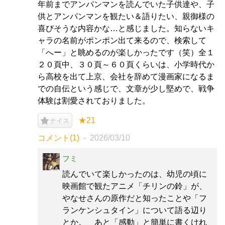
年前までアンパンマンを読んでいた子供達や、子
供とアンパンマンを観たい＆語りたい、親御様の
喜びそうな内容かな…と感じました。知らないキ
ャラの名前がポンポン出て来るので、検索して
「へー」と眺めるのが楽しかったです（笑）全１
２０頁中、３０頁～６０頁くらいは、小学時代か
ら高校を出て上京、会社を辞めて漫画家になるま
での自伝という感じで、文章が少し堅めで、戦争
体験は割愛されておりました。
★21
ナイス
コメント(1)
2026/03/10
フミ
読んでいて楽しかったのは、幼児の頃に
映画館で観たアニメ「チリンの鈴」が、
やなせさんの原作だと知ったことや「フ
ランケンシュタイン」について語る辺り
とか。 あと「感動」と簡単に書くけれ