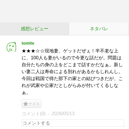
感想レビュー
ネタバレ
tomite
★★★☆☆現地妻、ゲットだぜぇ！半不老な上
に、100人も妻がいるので今更な話だが。問題は
自分たちの身の上をどこまで話すかだなぁ。新し
い妻二人は寿命による別れがあるかもしれんし。
今回は戦国で得た部下の家との結びつきだが、こ
れが武家や公家だとしがらみが付いてくるしな
ぁ。
ナイス
コメント(0)
2026/05/13