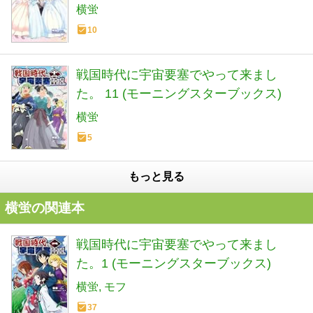
横蛍
10
戦国時代に宇宙要塞でやって来まし
た。 11 (モーニングスターブックス)
横蛍
5
もっと見る
横蛍の関連本
戦国時代に宇宙要塞でやって来まし
た。1 (モーニングスターブックス)
横蛍
モフ
37