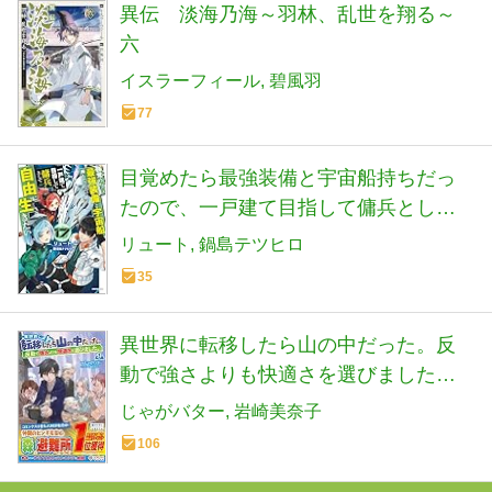
異伝 淡海乃海～羽林、乱世を翔る～
六
イスラーフィール
碧風羽
77
目覚めたら最強装備と宇宙船持ちだっ
たので、一戸建て目指して傭兵として
自由に生きたい 17 (カドカワBOOKS)
リュート
鍋島テツヒロ
35
異世界に転移したら山の中だった。反
動で強さよりも快適さを選びました。9
(ツギクルブックス)
じゃがバター
岩崎美奈子
106