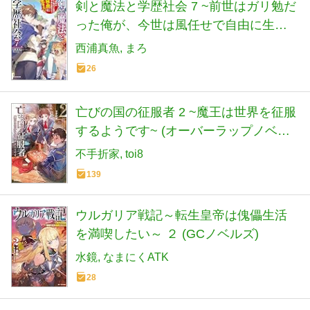
剣と魔法と学歴社会 7 ~前世はガリ勉だ
った俺が、今世は風任せで自由に生き
たい~ (カドカワBOOKS)
西浦真魚
まろ
26
亡びの国の征服者 2 ~魔王は世界を征服
するようです~ (オーバーラップノベル
ス)
不手折家
toi8
139
ウルガリア戦記～転生皇帝は傀儡生活
を満喫したい～ ２ (GCノベルズ)
水鏡
なまにくATK
28