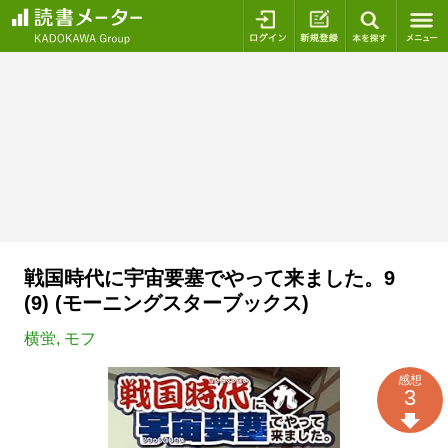
ログイン
新規登録
本を探
戦国時代に宇宙要塞でやって来ました。9
(9) (モーニングスターブックス)
横蛍
,
モフ
感想
3