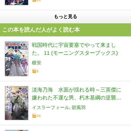
23
もっと見る
この本を読んだ人がよく読む本
戦国時代に宇宙要塞でやって来まし
た。 11 (モーニングスターブックス)
横蛍
5
淡海乃海 水面が揺れる時～三英傑に
嫌われた不運な男、朽木基綱の逆襲～
十九
イスラーフィール
碧風羽
74