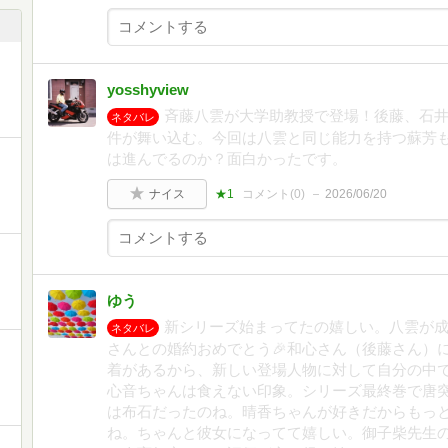
yosshyview
斉藤八雲が大学助教授で登場！後藤、石
ネタバレ
件が舞い込む。今回は八雲と同じ能力を持つ蘇芳
は進んでるのか？面白かったです。
ナイス
★1
コメント(
0
)
2026/06/20
ゆう
新シリーズ始まってたの嬉しい。八雲が
ネタバレ
さんとの婚約おめでとう🎉和心さん（後藤さん）
着があるから、新しい登場人物に対して自分の中
心音ちゃんは食えない印象。シリーズ最終巻で唐
は布石だったのね。晴香ちゃんが好きだからもっ
ね。ちゃんと彼女になってて嬉しい。御子柴先生