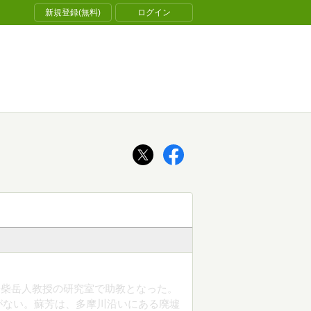
新規登録(無料)
ログイン
子柴岳人教授の研究室で助教となった。
がない。蘇芳は、多摩川沿いにある廃墟