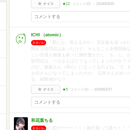
ナイス
★12
コメント(
0
)
2026/03/25
ICHI （atomic）
『君にも、視えるのか』 完全版を追っかけ
ネタバレ
関する疑問点はあったけど、そんなこと全然関係
しい登場人物達も各々に個性豊かだし、も、し、か
疑問点は、一心さんはどうなってしまったのか？ 
と
のが、後藤さん（和心）になってるのよね。 で、
お坊さんになってしまったのか。 石井さんがめっ
る。経験値かな？
ナイス
★5
コメント(
0
)
2026/02/27
和花葉ちる
八雲だ〜〜〜！！！御子柴って誰〜！！
ネタバレ