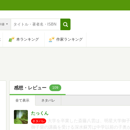
n和書
は
本ランキング
作家ランキング
感想・レビュー
109
全て表示
ネタバレ
たっくん
大学を卒業した斎藤八雲は、明星大学御
ネタバレ
御子柴の講義を受ける深水蘇芳は中学以前の子奥