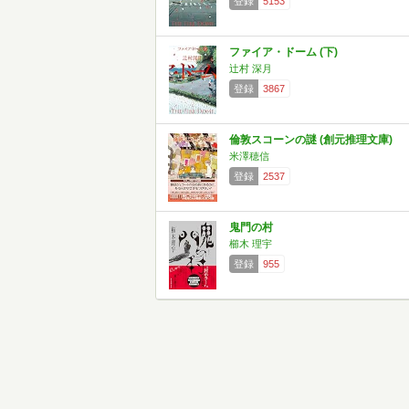
登録
5153
ファイア・ドーム (下)
辻村 深月
登録
3867
倫敦スコーンの謎 (創元推理文庫)
米澤穂信
登録
2537
鬼門の村
櫛木 理宇
登録
955