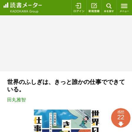
ログイン
新規登録
本を探
世界のふしぎは、きっと誰かの仕事でできて
いる。
田丸雅智
感想
22