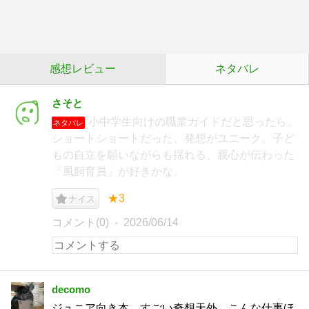
感想レビュー
ネタバレ
さそと
小中学生向けの職業ガイドだと思ったら、
ネタバレ
ショートショートだった。発想がユニーク。子ど
もの自立を願いながらも揺れる、親心が伝わった
「風飼育員」が好きかな。
★3
ナイス
コメント(0)
2026/06/14
decomo
ジュニア向き本 すごい奇想天外 こんな仕事ほ