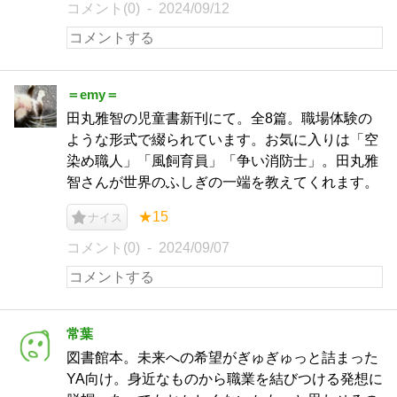
コメント(0)
2024/09/12
＝emy＝
田丸雅智の児童書新刊にて。全8篇。職場体験の
ような形式で綴られています。お気に入りは「空
染め職人」「風飼育員」「争い消防士」。田丸雅
智さんが世界のふしぎの一端を教えてくれます。
★15
ナイス
コメント(0)
2024/09/07
常葉
図書館本。未来への希望がぎゅぎゅっと詰まった
YA向け。身近なものから職業を結びつける発想に