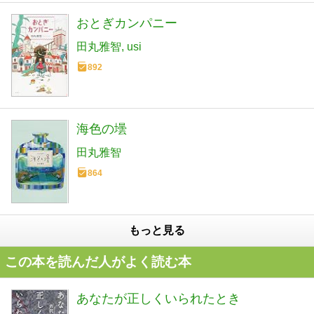
おとぎカンパニー
田丸雅智
usi
892
海色の壜
田丸雅智
864
もっと見る
この本を読んだ人がよく読む本
あなたが正しくいられたとき