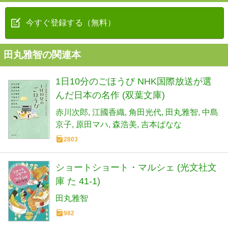
今すぐ登録する（無料）
田丸雅智の関連本
1日10分のごほうび NHK国際放送が選
んだ日本の名作 (双葉文庫)
赤川次郎
江國香織
角田光代
田丸雅智
中島
京子
原田マハ
森浩美
吉本ばなな
2803
ショートショート・マルシェ (光文社文
庫 た 41-1)
田丸雅智
982