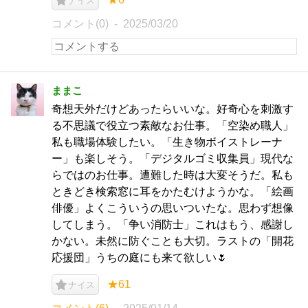
ナイス
コメント(0)
2025/03/20
ままこ
奇想天外だけどあったらいいな。好奇心を刺激す
る不思議で役立つ素敵なお仕事。「空染め職人」
私も職場体験したい。「生き物ボイストレーナ
ー」も楽しそう。「デジタルゴミ収集員」現代な
らではのお仕事。遭難した時は大変そうだ。私も
ときどき検索窓に耳をかたむけようかな。「絵画
俳優」よくこういうの思いついたな。思わず想像
してしまう。「争い消防士」これはもう、感謝し
かない。未然に防ぐことも大切。ラストの「開花
応援団」うちの庭にも来て欲しい🌷
★61
ナイス