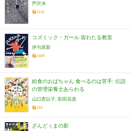
芦沢央
1132
コズミック・ガール 宙わたる教室
伊与原新
1409
給食のおばちゃん 食べるのは苦手: 伝説
の管理栄養士あらわる
山口恵以子
彩田花道
152
ざんどぅまの影