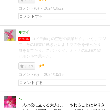
コメント(0)
2024/10/22
キウイ
コドモ向けの空想の職業紹介。いや、マジ
ネタバレ
で、その職業に就きたいよ！空の色を作ったり、
風を育てたり。スバラシイ。オトナの転職希望！
とホンキで思った。
★5
ナイス
コメント(0)
2024/10/19
kt
「人の役に立てる大人に」「やれることはやりき