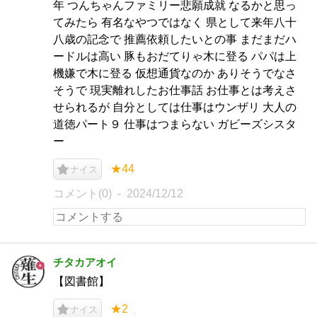
年 つんちゃんファミリー悲願成就 なるかと思っ
てみたら 有名なやつではなく 県として来年八十
八歳の記念で 推薦依頼したいとの事 まだまだハ
ードルは高い 豚もおだてりゃ木に登る パパは上
機嫌で木に登る 仮想通貨なのか ありそうでなさ
そうで 現実離れしたお仕事話 お仕事とは考えさ
せられるが 自分としては仕事はウンザリ 大人の
道徳パート９ 仕事はつまらない ガビーズシスタ
ー
★44
ナイス
コメント(0)
2024/12/12
チタカアオイ
【図書館】
★2
ナイス