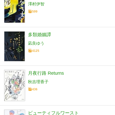
澤村伊智
599
多類婚姻譚
凪良ゆう
4125
月夜行路 Returns
秋吉理香子
436
ビューティフルワースト