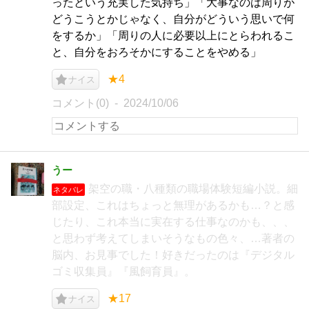
ったという充実した気持ち」「大事なのは周りが
どうこうとかじゃなく、自分がどういう思いで何
をするか」「周りの人に必要以上にとらわれるこ
と、自分をおろそかにすることをやめる」
★4
ナイス
コメント(0)
2024/10/06
うー
架空の職・八種類の職場体験短編小説。細
ネタバレ
部設定、これはちょっと無理があるかも…？と感
じたり、これ本当に実在する仕事なのかも、、、
と思わず考えてしまいそうなもの色々、…著者の
脳内、お見事でした！好きだったのは『デジタル
ゴミ収集員』『風飼育員』。
★17
ナイス