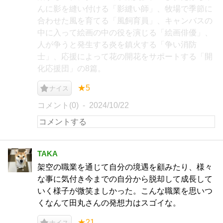
んに影を縫い付ける「影縫い師」、牧場で季節に
合わせた風を育てる「風飼育員」、キャンバスの
中に入って絵画の中の役を演じる「絵画俳優」、
人が争うと発生する炎を鎮火する「争い消防
士」、応援によって花の開花をサポートする「開
化応援団」の8篇。
★5
ナイス
コメント(0)
2024/10/22
TAKA
架空の職業を通じて自分の境遇を顧みたり、様々
な事に気付き今までの自分から脱却して成長して
いく様子が微笑ましかった。こんな職業を思いつ
くなんて田丸さんの発想力はスゴイな。
★21
ナイス