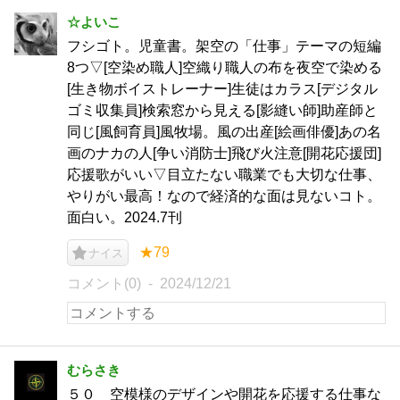
☆よいこ
フシゴト。児童書。架空の「仕事」テーマの短編
8つ▽[空染め職人]空織り職人の布を夜空で染める
[生き物ボイストレーナー]生徒はカラス[デジタル
ゴミ収集員]検索窓から見える[影縫い師]助産師と
同じ[風飼育員]風牧場。風の出産[絵画俳優]あの名
画のナカの人[争い消防士]飛び火注意[開花応援団]
応援歌がいい▽目立たない職業でも大切な仕事、
やりがい最高！なので経済的な面は見ないコト。
面白い。2024.7刊
★79
ナイス
コメント(0)
2024/12/21
むらさき
５０ 空模様のデザインや開花を応援する仕事な