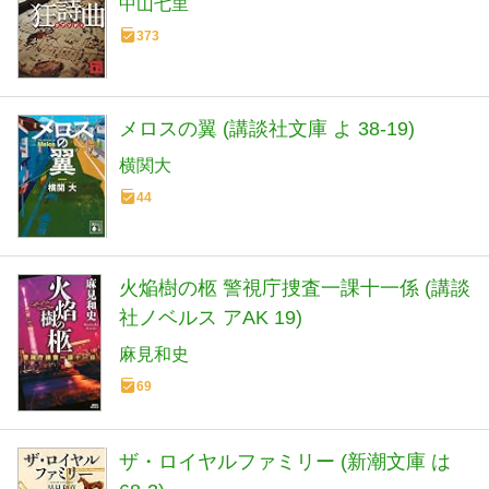
中山七里
373
メロスの翼 (講談社文庫 よ 38-19)
横関大
44
火焔樹の柩 警視庁捜査一課十一係 (講談
社ノベルス アAK 19)
麻見和史
69
ザ・ロイヤルファミリー (新潮文庫 は