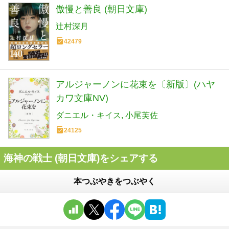
傲慢と善良 (朝日文庫)
辻村深月
42479
アルジャーノンに花束を〔新版〕(ハヤ
カワ文庫NV)
ダニエル・キイス
小尾芙佐
24125
海神の戦士 (朝日文庫)をシェアする
本つぶやきをつぶやく