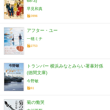
68-3)
早見和真
3996
アフター・ユー
一穂ミチ
2753
トランパー 横浜みなとみらい署暴対係
(徳間文庫)
今野敏
61
菊の慟哭