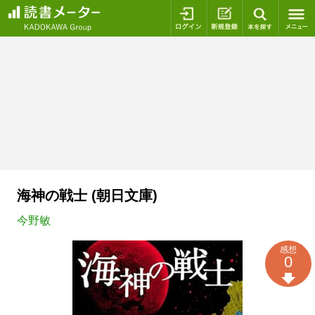
ログイン
新規登録
本を探
海神の戦士 (朝日文庫)
今野敏
感想
0