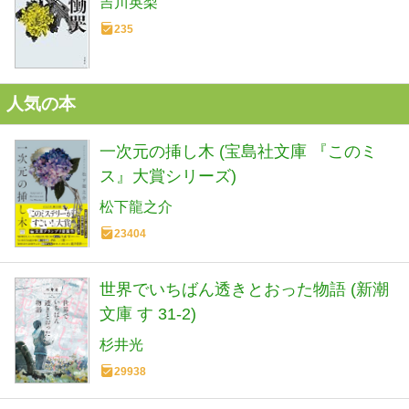
吉川英梨
235
人気の本
一次元の挿し木 (宝島社文庫 『このミ
ス』大賞シリーズ)
松下龍之介
23404
世界でいちばん透きとおった物語 (新潮
文庫 す 31-2)
杉井光
29938