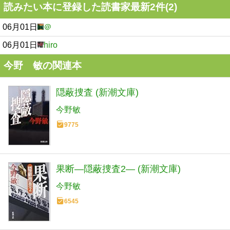
読みたい本に登録した読書家最新2件(2)
06月01日
＠
06月01日
hiro
今野 敏の関連本
隠蔽捜査 (新潮文庫)
今野敏
9775
果断―隠蔽捜査2― (新潮文庫)
今野敏
6545