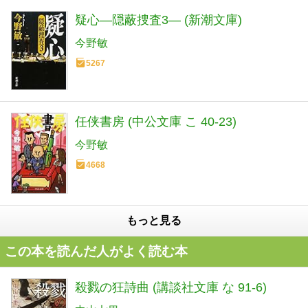
疑心―隠蔽捜査3― (新潮文庫)
今野敏
5267
任侠書房 (中公文庫 こ 40-23)
今野敏
4668
もっと見る
この本を読んだ人がよく読む本
殺戮の狂詩曲 (講談社文庫 な 91-6)