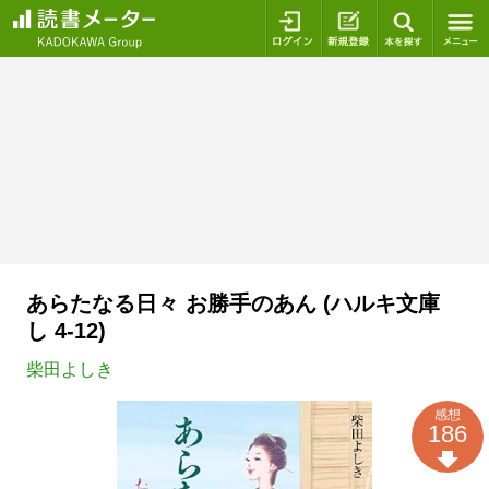
ログイン
新規登録
本を探
あらたなる日々 お勝手のあん (ハルキ文庫
し 4-12)
柴田よしき
感想
186