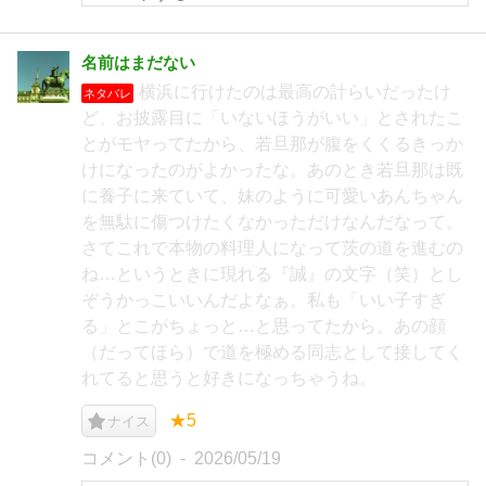
名前はまだない
横浜に行けたのは最高の計らいだったけ
ネタバレ
ど、お披露目に「いないほうがいい」とされたこ
とがモヤってたから、若旦那が腹をくくるきっか
けになったのがよかったな。あのとき若旦那は既
に養子に来ていて、妹のように可愛いあんちゃん
を無駄に傷つけたくなかっただけなんだなって。
さてこれで本物の料理人になって茨の道を進むの
ね…というときに現れる『誠』の文字（笑）とし
ぞうかっこいいんだよなぁ。私も「いい子すぎ
る」とこがちょっと…と思ってたから、あの顔
（だってほら）で道を極める同志として接してく
れてると思うと好きになっちゃうね。
★5
ナイス
コメント(0)
2026/05/19