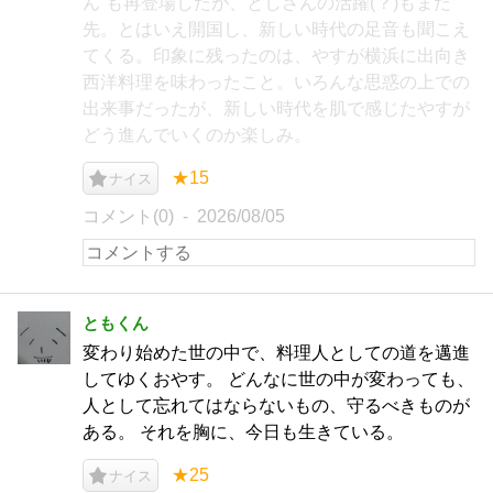
ん”も再登場したが、としさんの活躍(？)もまだ
先。とはいえ開国し、新しい時代の足音も聞こえ
てくる。印象に残ったのは、やすが横浜に出向き
西洋料理を味わったこと。いろんな思惑の上での
出来事だったが、新しい時代を肌で感じたやすが
どう進んでいくのか楽しみ。
★15
ナイス
コメント(0)
2026/08/05
ともくん
変わり始めた世の中で、料理人としての道を邁進
してゆくおやす。 どんなに世の中が変わっても、
人として忘れてはならないもの、守るべきものが
ある。 それを胸に、今日も生きている。
★25
ナイス