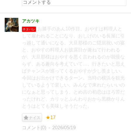
アカツキ
お勝手のあん10作目。おやすは料理人と
ネタバレ
して雇われることになり、おしげのいる長屋に引
っ越して通いになる。大旦那様のご隠居祝いの宴
と、おやすの料理人お披露目が兼ねて行われる
が、大旦那様はおやすを悪く言われるのが我慢な
らず、ある趣向を考えていて…。行きたいと思え
ばチャンスが巡ってくるおやすが少し羨ましい。
今回はお出かけできるターン。当時の横浜を観光
しているようで楽しい。みんなで来れたらいいの
になぁと思ってしまう。とめ吉の初恋はほろ苦だ
ったけれど、カリッとふんわりおから黒糖かりん
とうはとても美味しそうだった。
★17
ナイス
コメント(0)
2026/05/19