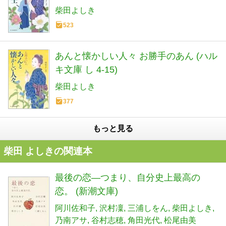
柴田よしき
523
あんと懐かしい人々 お勝手のあん (ハル
キ文庫 し 4-15)
柴田よしき
377
もっと見る
柴田 よしきの関連本
最後の恋―つまり、自分史上最高の
恋。 (新潮文庫)
阿川佐和子
沢村凜
三浦しをん
柴田よしき
乃南アサ
谷村志穂
角田光代
松尾由美