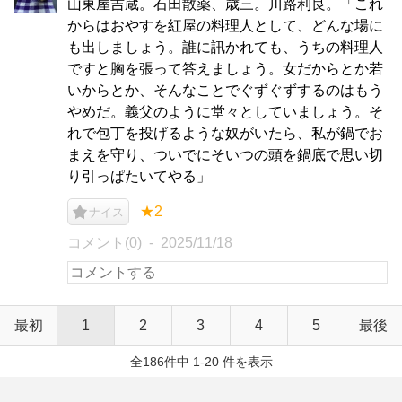
山東屋吉蔵。石田散薬、歳三。川路利良。「これ
からはおやすを紅屋の料理人として、どんな場に
も出しましょう。誰に訊かれても、うちの料理人
ですと胸を張って答えましょう。女だからとか若
いからとか、そんなことでぐずぐずするのはもう
やめだ。義父のように堂々としていましょう。そ
れで包丁を投げるような奴がいたら、私が鍋でお
まえを守り、ついでにそいつの頭を鍋底で思い切
り引っぱたいてやる」
★2
ナイス
コメント(0)
2025/11/18
最初
1
2
3
4
5
最後
全186件中 1-20 件を表示