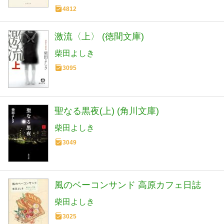
4812
激流〈上〉 (徳間文庫)
柴田よしき
3095
聖なる黒夜(上) (角川文庫)
柴田よしき
3049
風のベーコンサンド 高原カフェ日誌
柴田よしき
3025