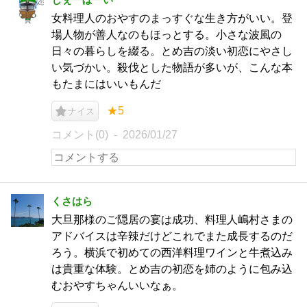
女料理人のおやすのまっすぐな生き方がいい。登
場人物が善人なのもほっとする。小さな波風の
日々の暮らしを綴る。とめ吉の淡い初恋にやさし
い気づかい。殺伐とした物語が多いが、こんな本
もたまにはいいもんだ
★5
ナイス
コメント(0)
2026/01/27
くさはら
大旦那様のご隠居の宴は成功、料理人嶋村さまの
アドバイスは辛辣だけどこれでまた成長するのだ
ろう。横浜で初めての西洋料理ワインと牛煮込み
は貴重な体験。とめ吉の初恋を姉のように包み込
むおやすちゃんいいなぁ。