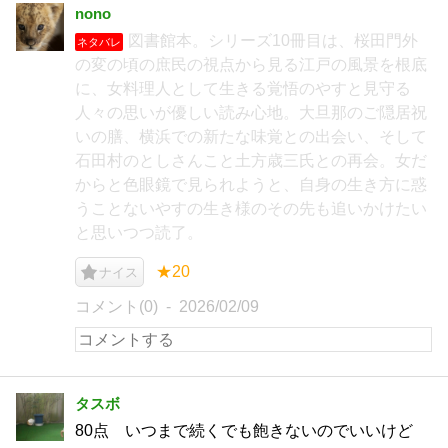
nono
図書館本。シリーズ10冊目は、桜田門外
ネタバレ
の変の頃の庶民の視点から見る江戸の風景を根底
に、女料理人として生きる覚悟のやすと見守る
人々の思いが優しい読み心地。大旦那のご隠居祝
いの膳、横浜での新たな味覚との出会い、そして
石田村のとしさんこと土方歳三氏との再会。女だ
からと色眼鏡で見られようと、自身の生き方に惑
うことないやすの生き様のその先も追いかけたい
と思いつつ読了。
★20
ナイス
コメント(0)
2026/02/09
タスボ
80点 いつまで続くでも飽きないのでいいけど