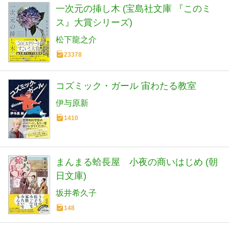
一次元の挿し木 (宝島社文庫 『このミ
ス』大賞シリーズ)
松下龍之介
23378
コズミック・ガール 宙わたる教室
伊与原新
1410
まんまる蛤長屋 小夜の商いはじめ (朝
日文庫)
坂井希久子
148