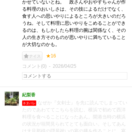
かせていないとね。 政さんやおやすちゃんが作
る料理のおいしさは、その技によるだけでなく、
食す人への思いやりによるところが大きいのだろ
うね。そして料理に思いやりをこめることができ
るのは、もしかしたら料理の腕は関係なく、その
人の生き方そのものが思いやりに満ちていること
が大切なのかも。
★16
ナイス
コメント(0)
2026/04/25
紀梨香
なぜか『女剣士』を先に読んでしまってい
ネタバレ
たのであわててこちらを読む。横浜で初めて西洋
料理を食べることになったあん。開港当時の横浜
の状況が垣間見られてとても面白い。そしてあん
は大旦那様の隠居祝いの宴の膳を作ることに。宴