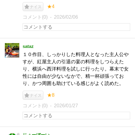
★4
ナイス
コメント(0)
2026/02/06
sataz
１０作目、しっかりした料理人となった主人公や
すが、紅屋主人の引退の宴の料理をしつらえた
り、横浜へ西洋料理を試しに行ったり。幕末で女
性には自由が少ないなかで、精一杯頑張ってお
り、かつ周囲も助けている感じがよく読めた。
★8
ナイス
コメント(0)
2026/01/27
じぇーぼーい