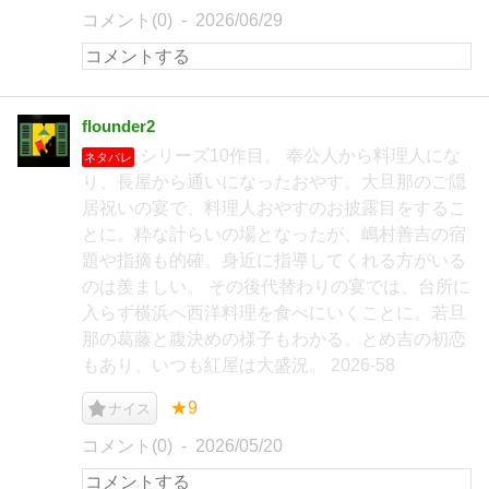
コメント(0)
2026/06/29
flounder2
シリーズ10作目。 奉公人から料理人にな
ネタバレ
り、長屋から通いになったおやす。大旦那のご隠
居祝いの宴で、料理人おやすのお披露目をするこ
とに。粋な計らいの場となったが、嶋村善吉の宿
題や指摘も的確。身近に指導してくれる方がいる
のは羨ましい。 その後代替わりの宴では、台所に
入らず横浜へ西洋料理を食べにいくことに。若旦
那の葛藤と腹決めの様子もわかる。とめ吉の初恋
もあり、いつも紅屋は大盛況。 2026-58
★9
ナイス
コメント(0)
2026/05/20