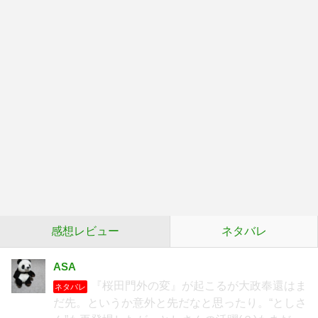
感想レビュー
ネタバレ
ASA
『桜田門外の変』が起こるが大政奉還はま
ネタバレ
だ先。というか意外と先だなと思ったり。“としさ