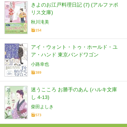
きよのお江戸料理日記 (7) (アルファポ
リス文庫)
秋川滝美
154
アイ・ウォント・トゥ・ホールド・ユ
ア・ハンド 東京バンドワゴン
小路幸也
389
迷うこころ お勝手のあん (ハルキ文庫
し 4-13)
柴田よしき
573