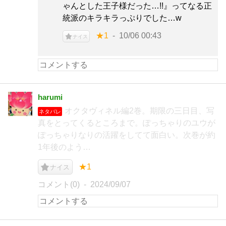
ゃんとした王子様だった…!!』ってなる正
統派のキラキラっぷりでした…w
★1
10/06 00:43
ナイス
harumi
オクタヴィネル編2巻。期限の三日目、写
ネタバレ
真をとってくるところまで。ぽっちゃりのユウが
ぽっちゃりなりの活躍をしてて面白い。次巻が約
1年後のよう…
★1
ナイス
コメント(0)
2024/09/07