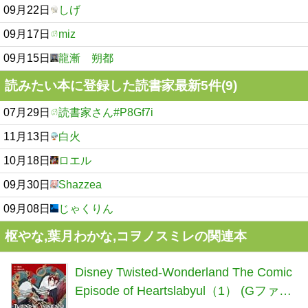
09月22日
しげ
09月17日
miz
09月15日
龍漸 朔都
読みたい本に登録した読書家最新5件(9)
07月29日
読書家さん#P8Gf7i
11月13日
白火
10月18日
ロエル
09月30日
Shazzea
09月08日
じゃくりん
枢やな,葉月わかな,コヲノスミレの関連本
Disney Twisted-Wonderland The Comic
Episode of Heartslabyul（1） (Gファン