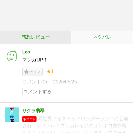
感想レビュー
ネタバレ
Leo
マンガUP！
★1
ナイス
コメント(0)
2026/05/25
サクラ翡翠
異世界ツイステッドワンダーランドに召喚
ネタバレ
され、ナイトレイブンカレッジのオンボロ寮監督
生となったユウ。オクタヴィネル寮長・アズール