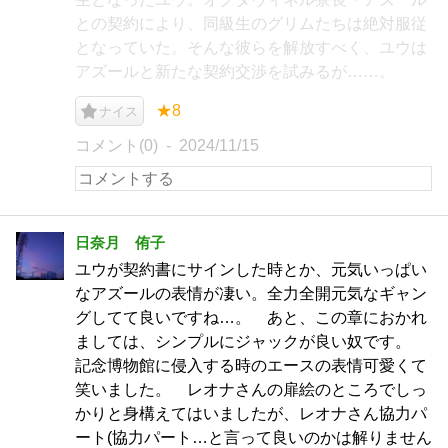
との契約により、同級生のグリムたちは絶対服従
となっていた。そんな彼らを解放すべく、ユウは
アズールと新たな契約交渉を試みるが……。
★8
ナイス
コメント(0)
2024/11/15
日奈月 侑子
ユウが契約書にサインした時とか、元気いっぱい
なアズールの表情が凄い。全力全開元気なギャン
グしてて良いですね…。 あと、この章におかれ
ましては、シンプルにジャックが良い奴です。
記念博物館に侵入する時のエースの表情可愛くて
笑いました。 レオナさんの扉絵のところでしっ
かりと身構えてはいましたが、レオナさん協力パ
ート(協力パート…と言って良いのかは解りません