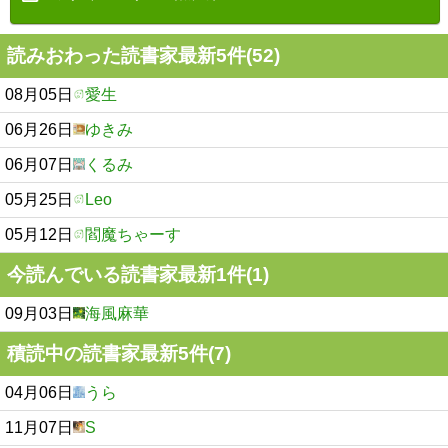
読みおわった読書家最新5件(52)
08月05日
愛生
06月26日
ゆきみ
06月07日
くるみ
05月25日
Leo
05月12日
閻魔ちゃーす
今読んでいる読書家最新1件(1)
09月03日
海風麻華
積読中の読書家最新5件(7)
04月06日
うら
11月07日
S