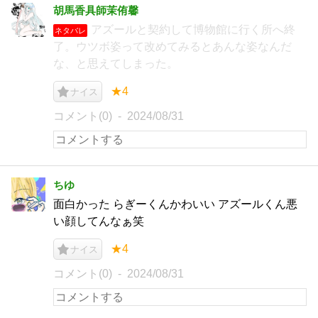
胡馬香具師茉侑馨
アズールと契約して博物館に行く所へ終
ネタバレ
了。ウツボ姿って改めてみるとあんな姿なんだ
な、と思えてしまった。
★4
ナイス
コメント(0)
2024/08/31
ちゆ
面白かった らぎーくんかわいい アズールくん悪
い顔してんなぁ笑
★4
ナイス
コメント(0)
2024/08/31