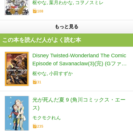
タジーコミックス)
枢やな
葉月わかな
コヲノスミレ
108
もっと見る
この本を読んだ人がよく読む本
Disney Twisted-Wonderland The Comic
Episode of Savanaclaw(3)(完) (Gファン
タジーコミックス)
枢やな
小田すずか
31
光が死んだ夏 9 (角川コミックス・エー
ス)
モクモクれん
235