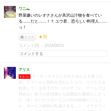
ワニ🐊
野菜嫌いのレオナさんが具沢山汁物を食べてい
る……だと……！？ ユウ君、恐ろしい料理人……
っ！
★35
ナイス
コメント(0)
2024/08/31
アリス
イソギンチャクにされたみんなを救うた
ネタバレ
め、アズールと契約を交わしたユウ。ユウたちを
妨害してくる双子のヤバさがすごい。ゲームでは
拝めない双子の表情豊かな凶悪顔が素晴らしかっ
た（笑）サバナクロー三人のRSA制服ビジュと
か、サービス精神が旺盛すぎる…！ オクタヴィ