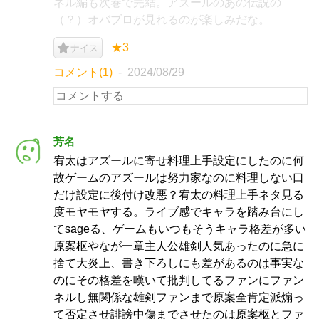
ネル編も次巻で完結。アズールのあの伝説の
（？）オバブロが見れるのが楽しみだな。
★3
ナイス
コメント(1)
2024/08/29
芳名
宥太はアズールに寄せ料理上手設定にしたのに何
故ゲームのアズールは努力家なのに料理しない口
だけ設定に後付け改悪？宥太の料理上手ネタ見る
度モヤモヤする。ライブ感でキャラを踏み台にし
てsageる、ゲームもいつもそうキャラ格差が多い
原案枢やなが一章主人公雄剣人気あったのに急に
捨て大炎上、書き下ろしにも差があるのは事実な
のにその格差を嘆いて批判してるファンにファン
ネルし無関係な雄剣ファンまで原案全肯定派煽っ
て否定させ誹謗中傷までさせたのは原案枢とファ