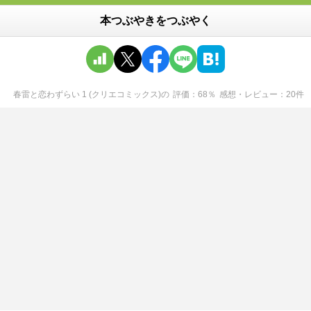
本つぶやきをつぶやく
春雷と恋わずらい 1 (クリエコミックス)
の
評価
68
％
感想・レビュー
20
件