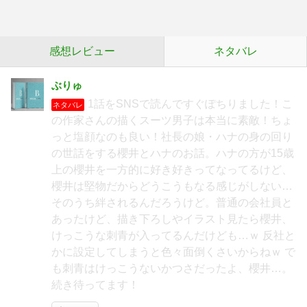
感想レビュー
ネタバレ
ぶりゅ
1話をSNSで読んですぐぽちりました！こ
ネタバレ
の作家さんの描くスーツ男子は本当に素敵！ちょ
っと塩顔なのも良い！社長の娘・ハナの身の回り
の世話をする櫻井とハナのお話。ハナの方が15歳
上の櫻井を一方的に好き好きってなってるけど、
櫻井は堅物だからどうこうもなる感じがしない…
そのうち絆されるんだろうけど。普通の会社員と
あったけど、描き下ろしやイラスト見たら櫻井、
けっこうな刺青が入ってるんだけども…ｗ 反社と
かに設定してしまうと色々面倒くさいからねｗ で
も刺青はけっこうないかつさだったよ、櫻井…。
続き待ってます！