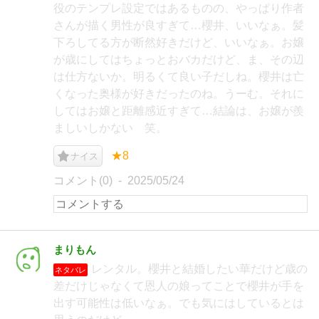
役のテンプレ設定ではあるものの、やっぱり作者
さんが描く男性が良すぎて…櫻井、いいなぁ。髪
下ろしてる方が断然好きだけど、いいなぁ。お嬢
が歳にしてはちょっとおバカだけど、ま、その辺
は仕方ないか。明るくて良い子だしね。櫻井は亡
くなった奥様が好きだったのね。うーむ。それに
してはお嬢と距離感近すぎて…結論は、お嬢が羨
ましいしかない 笑。
★8
ナイス
コメント(0)
2025/05/24
まりもん
レンタル。櫻井と結婚したい華だけど歳の
ネタバレ
差だけじゃなくて恩人の娘ってことで櫻井が手を
出す可能性は低いなぁ。でも気にはしているとは