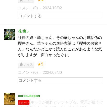
コメント(0)
2024/10/02
花 桃 ♪
社長の娘・華ちゃん。その華ちゃんのお世話係の
櫻井さん。華ちゃんの進路志望は「櫻井のお嫁さ
ん」なんだかどこかで読んだことがあるような気
がしますが、面白かったです。
★5
ナイス
コメント(0)
2024/09/30
corosukepon
キャラが他作とデジャブる。背景が違うけ
ネタバレ