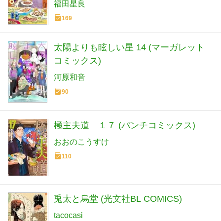
福田星良
169
太陽よりも眩しい星 14 (マーガレット
コミックス)
河原和音
90
極主夫道 １７ (バンチコミックス)
おおのこうすけ
110
兎太と烏堂 (光文社BL COMICS)
tacocasi