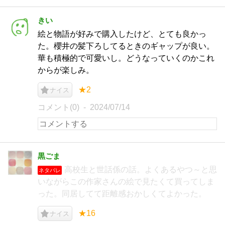
きい
絵と物語が好みで購入したけど、とても良かっ
た。櫻井の髪下ろしてるときのギャップが良い。
華も積極的で可愛いし。どうなっていくのかこれ
からが楽しみ。
★2
ナイス
コメント(0)
2024/07/14
黒ごま
高校生と世話係の話。よくあるやつ～と思
ネタバレ
いながらこの作家さんの絵で見たくて買ってしま
った。同居してて距離感おかしくてよかった。
★16
ナイス