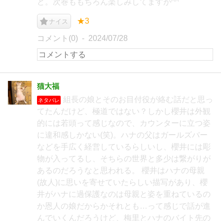
ど。次巻ももちろん楽しみしてますが^^
★3
ナイス
コメント(0)
2024/07/28
猫大福
組長の娘とそのお目付役が絡む話だと思っ
ネタバレ
てたんだけど、極道ではない？しかし櫻井は外観
的には若頭って感じなので、カウンターに立つ姿
に違和感しかない(笑)。ハナの父はガールズバー
などを手広く経営しているらしいし、櫻井には彫
物が入ってるし、そちらの世界と多少は繋がりが
あるのだろうなと思われる。 櫻井はハナの母親
(故人)に思いを寄せていたらしい描写があり、櫻
井がハナに過保護なのは母親と姿を重ねているの
か恩人の娘だからかそれとも…って感じで話が進
んでいくんだろうけど、梅里とハナのバイト先の