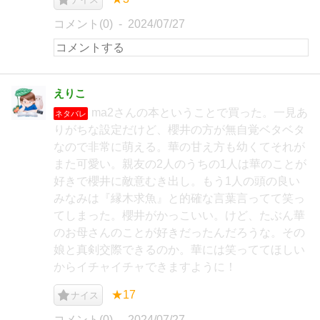
コメント(0)
2024/07/27
えりこ
ma2さんの本ということで買った。一見あ
ネタバレ
りがちな設定だけど、櫻井の方が無自覚ベタベタ
なので非常に萌える。華の甘え方も幼くてそれが
また可愛い。親友の2人のうちの1人は華のことが
好きで櫻井に敵意むき出し。もう1人の頭の良い
みなみは『縁木求魚』と的確な言葉言ってて笑っ
てしまった。櫻井がかっこいい。けど、たぶん華
のお母さんのことが好きだったんだろうな。その
娘と真剣交際できるのか。華には笑っててほしい
からイチャイチャできますように！
★17
ナイス
コメント(0)
2024/07/27