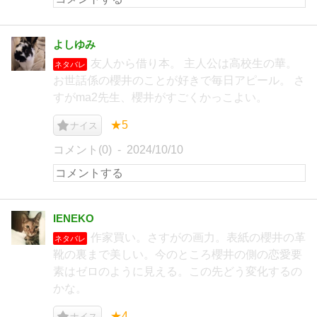
よしゆみ
友人から借り本。 主人公は高校生の華。
ネタバレ
お世話係の櫻井のことが好きで毎日アピール。 さ
すがma2先生、櫻井がすごくかっこよい。
★5
ナイス
コメント(0)
2024/10/10
IENEKO
作家買い。さすがの画力。表紙の櫻井の革
ネタバレ
靴の裏まで美しい。今のところ櫻井の側の恋愛要
素はゼロのように見える。この先どう変化するの
かな。
★4
ナイス