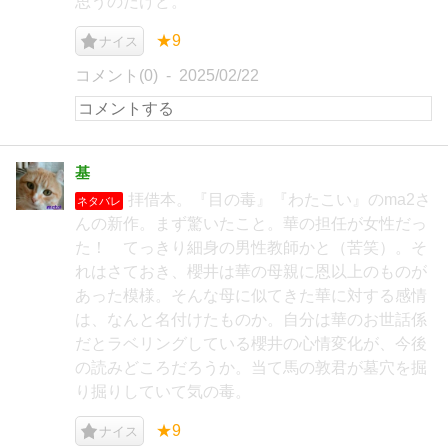
思うのだけど。
★9
ナイス
コメント(0)
2025/02/22
基
拝借本。『目の毒』『わたこい』のma2さ
ネタバレ
んの新作。まず驚いたこと。華の担任が女性だっ
た！ てっきり細身の男性教師かと（苦笑）。そ
れはさておき、櫻井は華の母親に恩以上のものが
あった模様。そんな母に似てきた華に対する感情
は、なんと名付けたものか。自分は華のお世話係
だとラベリングしている櫻井の心情変化が、今後
の読みどころだろうか。当て馬の敦君が墓穴を掘
り掘りしていて気の毒。
★9
ナイス