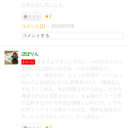
店長が少し気になる。
★2
ナイス
コメント(1)
2024/07/28
ぽぽりん
今までよりキュン少ない。ma2さんだから
ネタバレ
面白いのは面白いけどね。ハナが高校生だし
な〜。で、櫻井が33。ちょっと犯罪チックになっ
ちゃうよね(笑)おまけに刺青ありだし（極道なん
すか？）ごめん、私は刺青はダメなのよ。だから
極道ものはまず読まないし。まぁ確かにスーツ男
子は好きなのでその点は美味しいのだが。いつも
のサラリーマンが良かったかな。櫻井も会社員と
言ったらそうなんだけど、やっぱねぇ⋯⋯
★3
ナイス