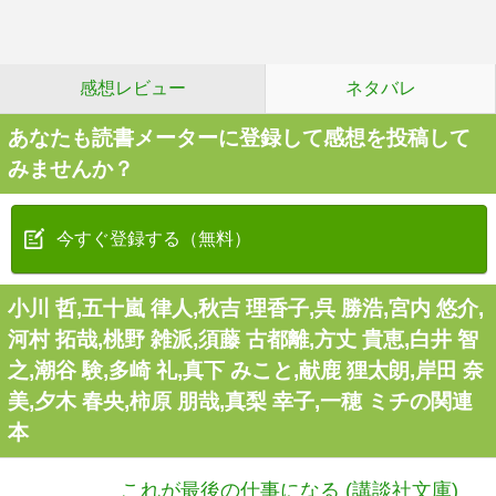
感想レビュー
ネタバレ
あなたも読書メーターに登録して感想を投稿して
みませんか？
今すぐ登録する（無料）
小川 哲,五十嵐 律人,秋吉 理香子,呉 勝浩,宮内 悠介,
河村 拓哉,桃野 雑派,須藤 古都離,方丈 貴恵,白井 智
之,潮谷 験,多崎 礼,真下 みこと,献鹿 狸太朗,岸田 奈
美,夕木 春央,柿原 朋哉,真梨 幸子,一穂 ミチの関連
本
これが最後の仕事になる (講談社文庫)