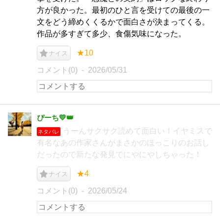
方が良かった。最初のひと言を受けての最後の一
文をどう締めくくるかで面白さが決まってくる。
作品が多すぎて多少、食傷気味になった。
★10
ナイス
コメント(0)
2026/05/31
ぴーち💛👑
うーんサクサク読めて面白い！イヤミスで
ネタバレ
有名なあの作家さんがまさかのほっこりのお話し
だったので新たな発見でにやにやしちゃった！
★4
ナイス
コメント(0)
2026/05/24