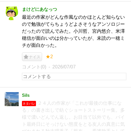
まけどにあなっつ
最近の作家がどんな作風なのかほとんど知らない
ので勉強がてらちょうどよさそうなアンソロジー
だったので読んでみた。小川哲、宮内悠介、米澤
穂信が面白いのは分かっていたが、未読の一穂ミ
チが面白かった。
★2
ナイス
コメント(0)
2026/07/07
Sils
２４人の作家が「これが最後の仕事にな
ネタバレ
る」の書き出しで紡ぐショートストーリー集。多
様で濃いどんでん返し。お目当て以外でも、バイ
ト最終日にそっけない態度をとる友人の真意に気