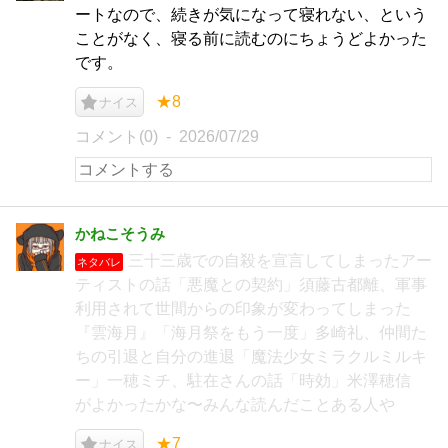
ートなので、続きが気になって寝れない、という
ことがなく、寝る前に読むのにちょうどよかった
です。
★8
ナイス
コメント(0)
2026/07/29
かねこそうみ
三十三歳での自殺を宣言してしまったアー
ネタバレ
ティストの話「悪魔との契約」須藤古都離、軍事
利用されて世間からの印象が変わってしまった
『雲海月』「海月祭をもう一度」多崎礼、仲間た
ちの引退と自分の進退「魔法少女ミラクルミルキ
ー」一穂ミチ、駐在さんの話「時効」米澤穂信
がよかったかな〜みんな読んだことある人や
★7
ナイス