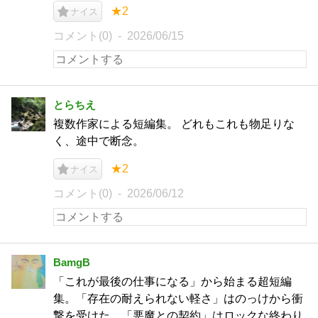
★2
ナイス
コメント(0)
2026/06/15
とらちえ
複数作家による短編集。 どれもこれも物足りな
く、途中で断念。
★2
ナイス
コメント(0)
2026/06/12
BamgB
「これが最後の仕事になる」から始まる超短編
集。「存在の耐えられない軽さ」はのっけから衝
撃を受けた。「悪魔との契約」はロックな終わり