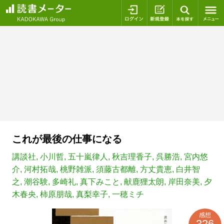
ログイン
新規登録
本を探
これが最後の仕事になる
講談社
,
小川哲
,
五十嵐律人
,
秋吉理香子
,
呉勝浩
,
宮内悠
介
,
河村拓哉
,
桃野雑派
,
須藤古都離
,
方丈貴恵
,
白井智
之
,
潮谷験
,
多崎礼
,
真下みこと
,
献鹿狸太朗
,
岸田奈美
,
夕
木春央
,
柿原朋哉
,
真梨幸子
,
一穂ミチ
感想
326