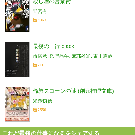
殺し屋の営業術
野宮有
9363
最後の一行 black
市塔承
歌野晶午
麻耶雄嵩
東川篤哉
211
倫敦スコーンの謎 (創元推理文庫)
米澤穂信
2550
これが最後の仕事になるをシェアする