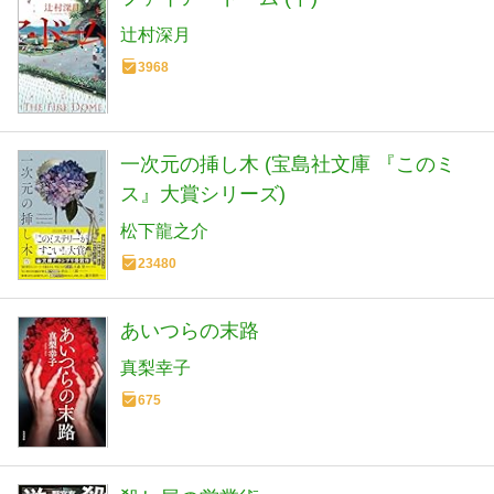
辻村深月
3968
一次元の挿し木 (宝島社文庫 『このミ
ス』大賞シリーズ)
松下龍之介
23480
あいつらの末路
真梨幸子
675