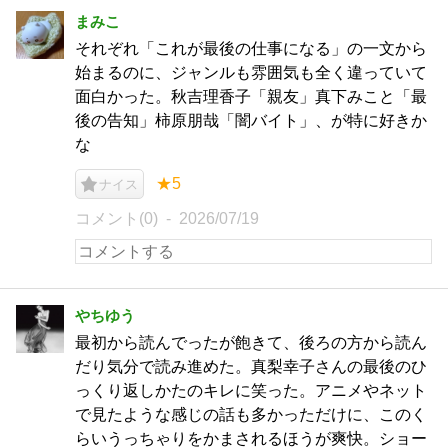
まみこ
それぞれ「これが最後の仕事になる」の一文から
始まるのに、ジャンルも雰囲気も全く違っていて
面白かった。秋吉理香子「親友」真下みこと「最
後の告知」柿原朋哉「闇バイト」、が特に好きか
な
★5
ナイス
コメント(0)
2026/07/19
やちゆう
最初から読んでったが飽きて、後ろの方から読ん
だり気分で読み進めた。真梨幸子さんの最後のひ
っくり返しかたのキレに笑った。アニメやネット
で見たような感じの話も多かっただけに、このく
らいうっちゃりをかまされるほうが爽快。ショー