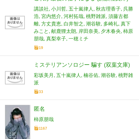
講談社
小川哲
五十嵐律人
秋吉理香子
呉勝
浩
宮内悠介
河村拓哉
桃野雑派
須藤古都
離
方丈貴恵
白井智之
潮谷験
多崎礼
真下
みこと
献鹿狸太朗
岸田奈美
夕木春央
柿原
朋哉
真梨幸子
一穂ミチ
19
ミステリアンソロジー 騙す (双葉文庫)
彩坂美月
五十嵐律人
楠谷佑
潮谷験
桃野雑
派
33
匿名
柿原朋哉
1167