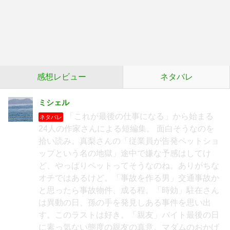
感想レビュー
ネタバレ
ミシェル
「これが最後の仕事になる」から始まる
ネタバレ
24人の作家さんによる短編集。 面白そうなのを
拾い読み。真梨さんの「従業員が告発ペットショ
ップという名の地獄」途中で嫌な予感はしてけ
ど、やっぱりペットってそうなのね。ありがちな
オチではあるけど。「事故を作る男」交通事故か
と思ったら事故物件、成る程。「時効」駐在さん
は異動の日、孫の手を発見しある事件を思い出
す。このラストは好き。「親友」バイト最後の日
に素っ気ない態度の親友の真意。マダムのおかげ