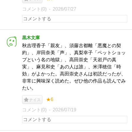
コメント(0)
2026/07/27
黒木文庫
秋吉理香子「親友」、須藤古都離「悪魔との契
約」、岸田奈美「声」、真梨幸子「ペットショッ
プという名の地獄」、高田崇史「天岩戸の真
実」、麻見和史「あの人は誰」、米澤穂信「時
効」がよかった。高田崇史さんは初読だったが、
非常に興味深く読めた。ぜひ他の作品も読んでみ
たい。
★6
ナイス
コメント(0)
2026/07/19