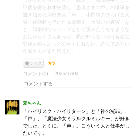
づかされる秋吉理香子「親友」、看護助手として
評価を得られず失望し「患者さまの声」の返事を
書き始める岸田奈美「声」、小野篁のひろげる天
岩戸神話解を描いた高田崇史「天岩戸の真実」な
ど、印象的でシリーズとして読みたくなるような
お話がたくさんあった。私が知らないだけ有名な
登場人物もあったのかもしれない。読んでみたい
作家さんがまた増えた。
★5
ナイス
コメント(0)
2026/07/04
麦ちゃん
「ハイリスク・ハイリターン」と「神の冤罪」、
「声」、「魔法少女ミラルクルミルキー」が好き
でした。とくに、「声」。こういう人と仕事がし
たいです。