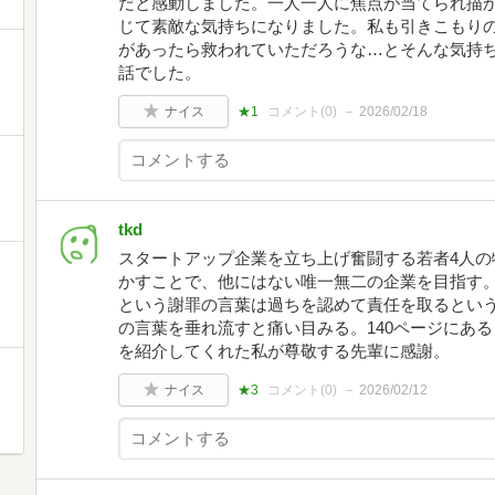
だと感動しました。一人一人に焦点が当てられ描
じて素敵な気持ちになりました。私も引きこもり
があったら救われていただろうな…とそんな気持
話でした。
ナイス
★1
コメント(
0
)
2026/02/18
tkd
スタートアップ企業を立ち上げ奮闘する若者4人の
かすことで、他にはない唯一無二の企業を目指す。
という謝罪の言葉は過ちを認めて責任を取るとい
の言葉を垂れ流すと痛い目みる。140ページにあ
を紹介してくれた私が尊敬する先輩に感謝。
ナイス
★3
コメント(
0
)
2026/02/12