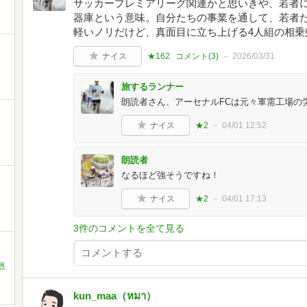
サッカープレミアリーグ関連かと思いきや、若者
器庫という意味。自分たちの事業を通して、若者
軽いノリだけど、真面目に立ち上げる4人組の相乗
ナイス
★162
コメント(
3
)
2026/03/31
旅するランナー
朗読者さん、アーセナルFCは元々軍需工場の
ナイス
★2
04/01 12:52
朗読者
なるほど強そうですね！
ナイス
★2
04/01 17:13
3件のコメントを全て見る
恩
kun_maa（หมา）