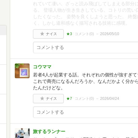
れていて凄い。ざっと読み飛ばしてしまえる部分
る。 登場人物が生き生きしている。コトリの荒い
したくなった。 姿勢を良くしようと思った。 終
く、しかし違和感なく描写される技術に感嘆。
ナイス
★3
コメント(
0
)
2026/05/10
コウママ
若者4人が起業する話。それぞれの個性が強すぎて
これで商売になるんだろうか、なんだかよく分か
たんだけどな。
ナイス
★7
コメント(
0
)
2026/04/24
旅するランナー