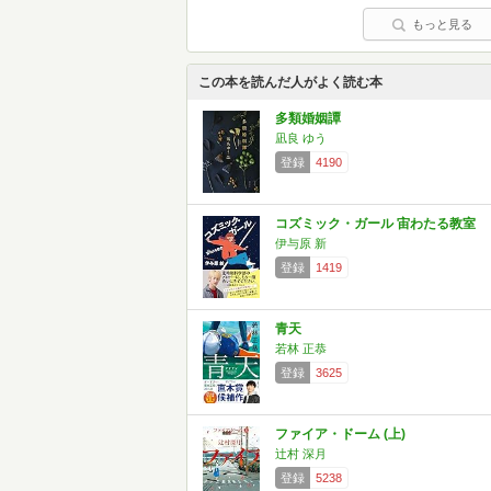
もっと見る
この本を読んだ人がよく読む本
多類婚姻譚
凪良 ゆう
登録
4190
コズミック・ガール 宙わたる教室
伊与原 新
登録
1419
青天
若林 正恭
登録
3625
ファイア・ドーム (上)
辻村 深月
登録
5238