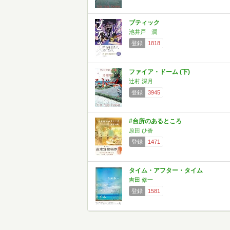
ブティック
池井戸 潤
登録
1818
ファイア・ドーム (下)
辻村 深月
登録
3945
#台所のあるところ
原田 ひ香
登録
1471
タイム・アフター・タイム
吉田 修一
登録
1581