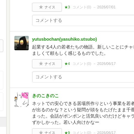
ナイス
★3
コメント(
0
)
2026/07/01
yutusbochan(yasuhiko.utsubo)
起業する4人の若者たちの物語。新しいことにチャ
ましくて頼もしく感じるものでした。
ナイス
★4
コメント(
0
)
2026/06/17
きのこきのこ
ネットでの安心できる居場所作りという事業を若
が出るのかな？という疑問が頭をもたげたまま千香
まった。会話がポンポンと活気良いのだけどキャ
ずかしかった。若い人向けかなー
ナイス
★9
コメント(
0
)
2026/06/17