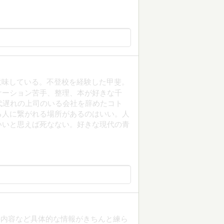
を意味している。不登校を経験した甲斐。
ケーション苦手、整理、本が好きな千
代遅れの上司のいる会社を辞めたコト
る人に繋がれる場所があるのはいい。人
いいと思えば死なない。好きな現代の青
の内容など具体的な情報がきちんと練ら