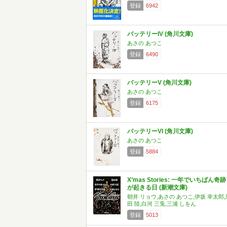
登録
6942
バッテリーIV (角川文庫)
あさの あつこ
登録
6490
バッテリーV (角川文庫)
あさの あつこ
登録
6175
バッテリーVI (角川文庫)
あさの あつこ
登録
5884
X’mas Stories: 一年でいちばん奇跡
が起きる日 (新潮文庫)
朝井 リョウ,あさの あつこ,伊坂 幸太郎,
田 陸,白河 三兎,三浦 しをん
登録
5013