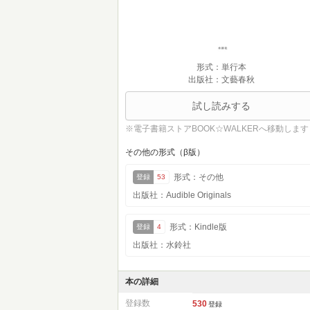
形式：単行本
出版社：文藝春秋
試し読みする
※電子書籍ストアBOOK☆WALKERへ移動します
その他の形式（β版）
形式：その他
登録
53
出版社：Audible Originals
形式：Kindle版
登録
4
出版社：水鈴社
本の詳細
登録数
530
登録