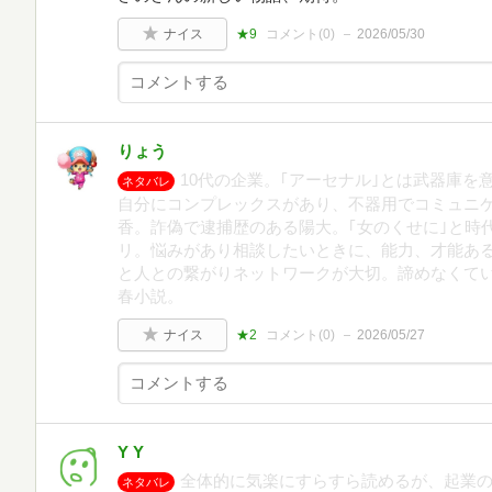
ナイス
★9
コメント(
0
)
2026/05/30
りょう
10代の企業。｢アーセナル｣とは武器庫
ネタバレ
自分にコンプレックスがあり、不器用でコミュニ
香。詐偽で逮捕歴のある陽大。｢女のくせに｣と時
リ。悩みがあり相談したいときに、能力、才能あ
と人との繋がりネットワークが大切。諦めなくて
春小説。
ナイス
★2
コメント(
0
)
2026/05/27
Y Y
全体的に気楽にすらすら読めるが、起業
ネタバレ