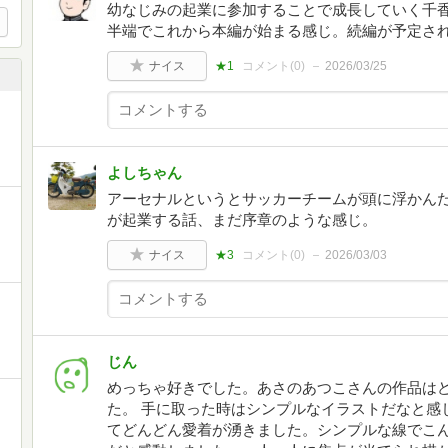
幼なじみの起業に参加することで成長していく千香
半端でこれから本編が始まる感じ。続編が予定さ
ナイス
★1
コメント(
0
)
2026/03/25
よしちゃん
アーセナルというとサッカーチームが頭に浮かんだ
が起業する話、まだ序章のような感じ。
ナイス
★3
コメント(
0
)
2026/03/03
じん
めっちゃ好きでした。あさのあつこさんの作品は
た。 手に取った時はシンプルなイラストだなと感
てどんどん愛着が湧きました。シンプルな線でこ