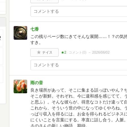
七香
この残りページ数にきてそんな展開……！？の気
すき。
ナイス
★2
コメント(
0
)
2026/06/02
雨の音
良き場所があって、そこに集まる話っぽいやん？
そこが新鮮。それぞれ、今に違和感を感じてて、
と思ふ）。そんな彼らが、得意なコトだけ違って
これから、そういう世の中になってゆくやろね。
っぱり収入を得るには、お金を得られるビジネス
にくいことを言葉にする。率直に話し合う。人脈
さのさんの新しい物語、期待。