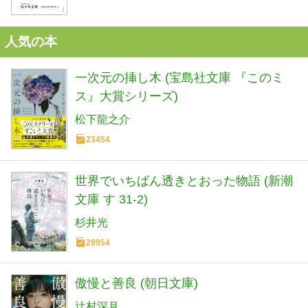
人気の本
一次元の挿し木 (宝島社文庫 『このミ
ス』大賞シリーズ)
松下龍之介
23454
世界でいちばん透きとおった物語 (新潮
文庫 す 31-2)
杉井光
29954
傲慢と善良 (朝日文庫)
辻村深月