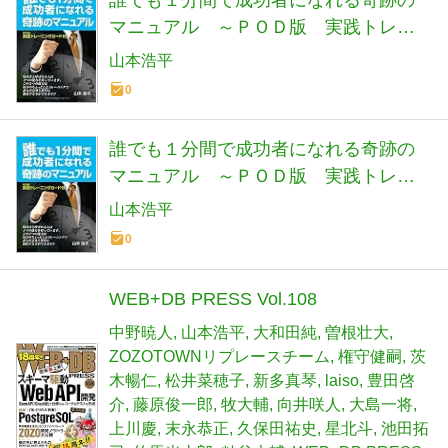
マニュアル ～ＰＯＤ版 実践トレー
ニングカード付～
山本浩平
0
誰でも１分間で成功者になれる奇跡の
マニュアル ～ＰＯＤ版 実践トレー
ニングカード付～
山本浩平
0
WEB+DB PRESS Vol.108
中野暁人
山本浩平
大和田純
曽根壮大
ZOZOTOWNリプレースチーム
権守健嗣
茨
木暢仁
松井菜穂子
新多真琴
laiso
豊田啓
介
藤原俊一郎
牧大輔
向井咲人
大島一将
上川慶
末永恭正
久保田祐史
星北斗
池田拓