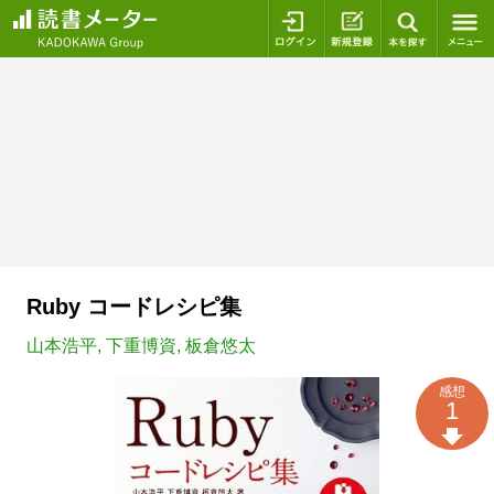
ログイン
新規登録
本を探
Ruby コードレシピ集
山本浩平
,
下重博資
,
板倉悠太
感想
1