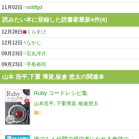
11月02日
ssfdfgd
読みたい本に登録した読書家最新4件(4)
12月28日
くらすけ
12月12日
なかじ
09月23日
石丸洋介
09月23日
手島裕司
山本 浩平,下重 博資,板倉 悠太の関連本
Ruby コードレシピ集
山本浩平
下重博資
板倉悠太
1
誰でも１分間で成功者になれる奇跡の