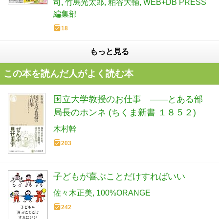
司
竹馬光太郎
粕谷大輔
WEB+DB PRESS
編集部
18
もっと見る
この本を読んだ人がよく読む本
国立大学教授のお仕事 ――とある部
局長のホンネ (ちくま新書 １８５２)
木村幹
203
子どもが喜ぶことだけすればいい
佐々木正美
100%ORANGE
242