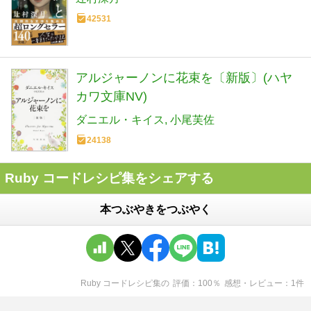
42531
アルジャーノンに花束を〔新版〕(ハヤ
カワ文庫NV)
ダニエル・キイス
小尾芙佐
24138
Ruby コードレシピ集をシェアする
本つぶやきをつぶやく
Ruby コードレシピ集
の
評価
100
％
感想・レビュー
1
件