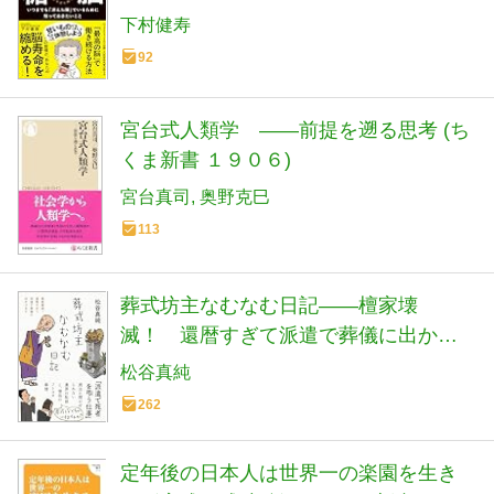
下村健寿
92
宮台式人類学 ――前提を遡る思考 (ち
くま新書 １９０６)
宮台真司
奥野克巳
113
葬式坊主なむなむ日記――檀家壊
滅！ 還暦すぎて派遣で葬儀に出かけ
ます (日記シリーズ)
松谷真純
262
定年後の日本人は世界一の楽園を生き