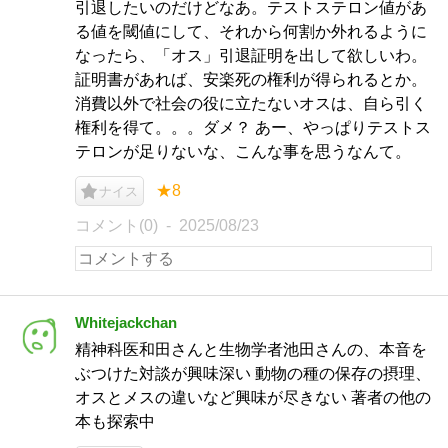
引退したいのだけどなあ。テストステロン値があ
る値を閾値にして、それから何割か外れるように
なったら、「オス」引退証明を出して欲しいわ。
証明書があれば、安楽死の権利が得られるとか。
消費以外で社会の役に立たないオスは、自ら引く
権利を得て。。。ダメ？ あー、やっぱりテストス
テロンが足りないな、こんな事を思うなんて。
★8
ナイス
コメント(0)
2025/08/23
Whitejackchan
精神科医和田さんと生物学者池田さんの、本音を
ぶつけた対談が興味深い 動物の種の保存の摂理、
オスとメスの違いなど興味が尽きない 著者の他の
本も探索中