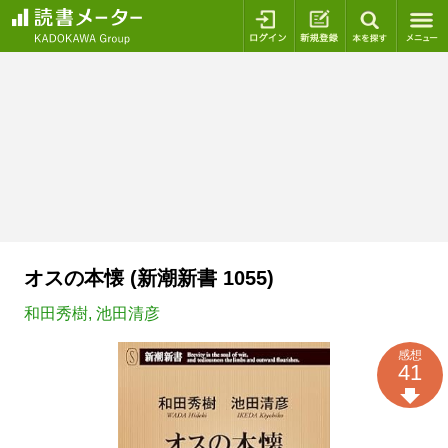
ログイン
新規登録
本を探
オスの本懐 (新潮新書 1055)
和田秀樹
,
池田清彦
感想
41