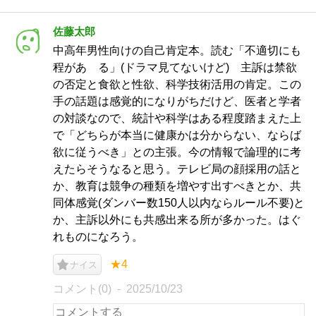
佐藤太郎
中高年男性向けの自己肯定本。読む「不適切にも
程があ る」(ドラマ見てないけど) 主訴は禁欲
の否定と食欲と性欲、科学技術活用の肯定。この
手の話題は感覚的になりがちだけど、医者と学者
の対談なので、統計や科学はある程度踏まえた上
で「どちらが本当に健康かは分からない、ならば
欲に従うべき」との主張。今の情報で論理的に考
えたらそうなると思う。テレビ局の顔採用の話と
か、教育は競争の種類を増やす出すべきとか、共
同体感覚(ダンバー数150人以内ならルール不要)と
か、主訴以外にも共感出来る所が多かった。はぐ
れものになろう。
★4
ナイス
コメント(0)
2025/10/23