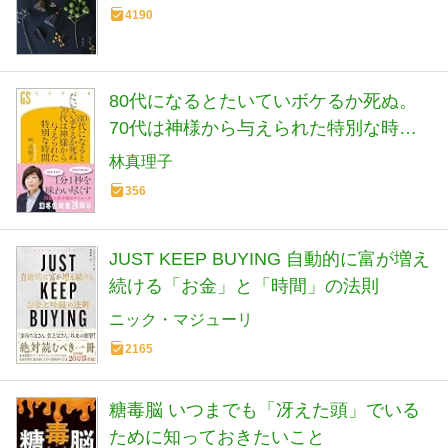
4190
80代になるとたいていボケるか死ぬ。
70代は神様から与えられた特別な時間
(幻冬舎新書 803)
林真理子
356
JUST KEEP BUYING 自動的に富が増え
続ける「お金」と「時間」の法則
ニック・マジューリ
2165
糖毒脳 いつまでも「冴えた頭」でいる
ために知っておきたいこと