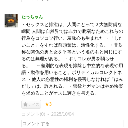
たっちゃん
・セックスと排泄は、人間にとって２大無防備な
瞬間 人間は自然界では非力で脆弱なためこれらの
行為をコソコソ行い、羞恥心も生まれた ・「した
いこと」をすれば前頭葉は、活性化する。 ・非対
称な関係の男と女を平等という名のもと同じにす
るのは無理がある。 ・ポリコレが男を弱らせ
る。 ～差別的な表現を排除し中立的な表現や用
語・動作を用いること。ポリティカルコレクトネ
ス ・他人の恣意性の権利を侵害しなければ「はみ
だし」は、許される。 ・禁欲とガマンはやめ快楽
を求めることがオスに輝きを与える。
★3
ナイス
コメント(0)
2025/10/04