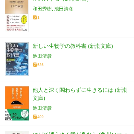
和田秀樹
池田清彦
1
新しい生物学の教科書 (新潮文庫)
池田清彦
536
他人と深く関わらずに生きるには (新潮
文庫)
池田清彦
400