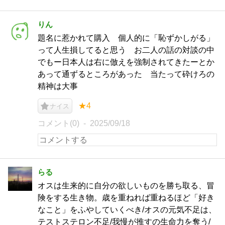
りん
題名に惹かれて購入 個人的に「恥ずかしがる」
って人生損してると思う お二人の話の対談の中
でもー日本人は右に倣えを強制されてきたーとか
あって通ずるところがあった 当たって砕けろの
精神は大事
★4
ナイス
コメント(0)
2025/09/18
らる
オスは生来的に自分の欲しいものを勝ち取る、冒
険をする生き物。歳を重ねれば重ねるほど「好き
なこと」をふやしていくべき/オスの元気不足は、
テストステロン不足/我慢が推すの生命力を奪う/