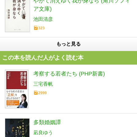
やがて消えゆく我が身なら (角川ソフィ
ア文庫)
池田清彦
323
もっと見る
この本を読んだ人がよく読む本
考察する若者たち (PHP新書)
三宅香帆
2999
多類婚姻譚
凪良ゆう