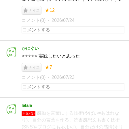
★12
ナイス
コメント(0)
2026/07/24
かにぐい
⭐️⭐️⭐️⭐️⭐️ 実践したいと思った
★7
ナイス
コメント(0)
2026/07/23
lalala
感動を言葉にする技術(やばい=あはれな
ネタバレ
り)、自分の言葉を作る、読書感想文も書く技術
(SNSやブログにも応用可)、自分だけの感情(オリ