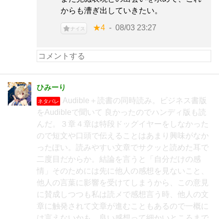
からも漕ぎ出していきたい。
★4
08/03 23:27
ナイス
ひみーり
Audible＋読書の同時読み。ビジネス書版
ネタバレ
をAudibleで聞いて 良かったのでハンディ版も読
んだ。３章４章は特段ドッグイヤーをしなかった
ので短文や口頭で伝えることはあまり興味がなか
ったぽい。読みやすい文章でサクッと読めた耳で
二度目だからか。結論を言うと「自分だけの感
情」そのためには先に他人の感想を見ないこと、
他人の言葉に影響を受けてしまうから、この意見
に賛成しつつも私は読メで感想言う時、他人の文
章に触発されて文章が進むこともあるので一概に
は言えないかも、良い感想って細かいところまで