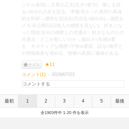
ジナル表現)→文章の工夫(文才<努力)、推しを語
る=自分の人生を語る。準備:良かった箇所の具体
的を列挙→感情を言語化(言語化=細分化)→感想を
メモ:非公開日記(他人の感想を見ない)、好きにな
った理由:自分の体験との共通点・好きなものとの
共通点・どこが新しいのか→面白さ=共感or驚
き、ネガティブな感想=不快or退屈。語る=相手と
の情報格差を埋める、情報の差異に価値がある。
★11
ナイス
コメント(1)
2026/07/23
最初
1
2
3
4
5
最後
全1903件中 1-20 件を表示