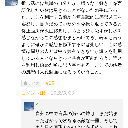
推し活には無縁の自分だが、様々な「好き」を言
語化したい欲は尽きることがないため手に取っ
た。ここを利用する前から無意識的に感想メモを
容易し、書き溜めていたのを今振り返ってみると
修正箇所が沢山露見し、ちょっぴり恥ずかしさを
感じながらこの感想をまとめいてる。著者も言う
ように確かに感想を修正するのは楽しい、この感
情は周りの人とは中々共有できないが読メを利用
している人とならきっと共有が可能だろう。読メ
を利用し始めた頃に思う事がある、ここでの他者
の感想は大変勉強になるっていうこと。
★20
ナイス
コメント(1)
2026/08/03
Y
自分の中で言葉の海への旅は、まだ始ま
ったばかりで次なる素敵な一冊、そして
まだ見ぬ表現との出会いを求めて、これ