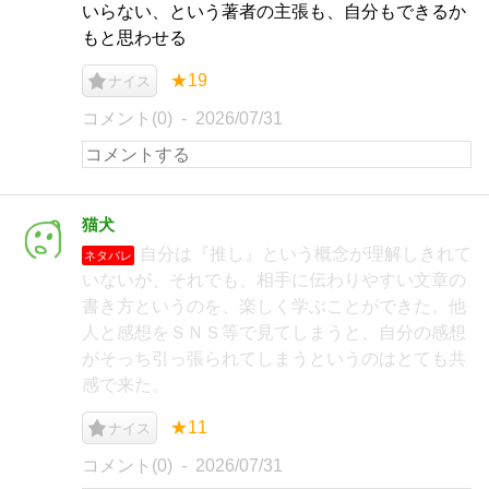
いらない、という著者の主張も、自分もできるか
もと思わせる
★19
ナイス
コメント(0)
2026/07/31
猫犬
自分は『推し』という概念が理解しきれて
ネタバレ
いないが、それでも、相手に伝わりやすい文章の
書き方というのを、楽しく学ぶことができた。他
人と感想をＳＮＳ等で見てしまうと、自分の感想
がそっち引っ張られてしまうというのはとても共
感で来た。
★11
ナイス
コメント(0)
2026/07/31