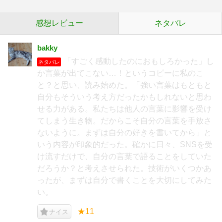
感想レビュー
ネタバレ
bakky
「すごく感動したのにおもしろかった」し
ネタバレ
か言葉が出てこない…！というコピーに私のこ
と？と思い、読み始めた。「強い言葉はもともと
自分もそういう考え方だったかもしれないと思わ
せる力がある。私たちは他人の言葉に影響を受け
てしまう生き物。だからこそ自分の言葉を手放さ
ないように。まずは自分の好きを書いてから」と
いう内容が印象的だった。確かに日々、SNSを受
け流すだけで、自分の言葉で語ることをしていた
だろうか？と考えさせられた。技術がいくつかあ
ったが、まずは自分で書くことを大切にしてみた
い。
★11
ナイス