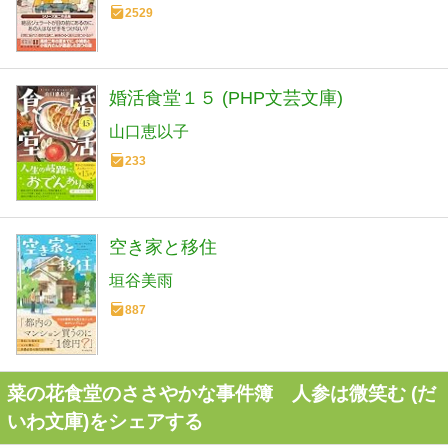
2529
婚活食堂１５ (PHP文芸文庫)
山口恵以子
233
空き家と移住
垣谷美雨
887
菜の花食堂のささやかな事件簿 人参は微笑む (だ
いわ文庫)をシェアする