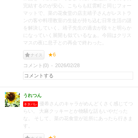
完結するのが安心。こちらも紅雲町と同じフォー
マットで、菜の花食堂の店主靖子さんがレストラ
ンの客や料理教室の生徒が持ち込む日常生活の謎
を解決していく。靖子先生の過去が段々と明らか
になっていく展開も似ているなぁ。今回はクリス
マスの夜に息子との再会で終わった。
★6
ナイス
コメント(0)
2026/02/28
うれつん
優希さんのキャラがめんどくさく感じてつ
ネタバレ
らい。 大麻クッキーとか物騒な話もいやだった
な。 そして、菜の花食堂が近所にあったら行きま
す。
★3