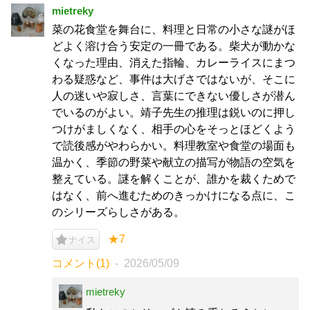
mietreky
菜の花食堂を舞台に、料理と日常の小さな謎がほ
どよく溶け合う安定の一冊である。柴犬が動かな
くなった理由、消えた指輪、カレーライスにまつ
わる疑惑など、事件は大げさではないが、そこに
人の迷いや寂しさ、言葉にできない優しさが潜ん
でいるのがよい。靖子先生の推理は鋭いのに押し
つけがましくなく、相手の心をそっとほどくよう
で読後感がやわらかい。料理教室や食堂の場面も
温かく、季節の野菜や献立の描写が物語の空気を
整えている。謎を解くことが、誰かを裁くためで
はなく、前へ進むためのきっかけになる点に、こ
のシリーズらしさがある。
★7
ナイス
コメント(1)
2026/05/09
mietreky