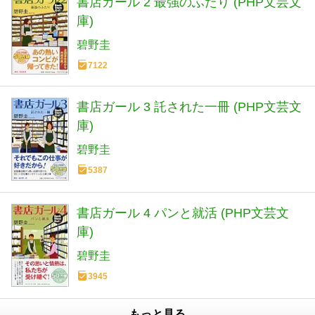
書店ガール 2 最強のふたり (PHP文芸文
庫)
碧野圭
7122
書店ガール 3 託された一冊 (PHP文芸文
庫)
碧野圭
5387
書店ガール 4 パンと就活 (PHP文芸文
庫)
碧野圭
3945
もっと見る