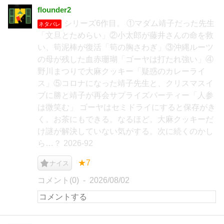
flounder2
シリーズ6作目。 ①マダム靖子だった先生
ネタバレ
「文旦とためらい」②小太郎が藤井さんの命を救
い、筍泥棒が復活「筍の胸さわぎ」③沖縄ルーツ
の母が残した血赤珊瑚「ゴーヤは打たれ強い」④
野川まつりで大麻クッキー「疑惑のカレーライ
ス」⑤コロナになった靖子先生と、クリスマスイ
ブに勝と靖子が再会サプライズパーティー「人参
は微笑む」 ゴーヤはセミドライにすると保存がき
く。お茶にもできる。なるほど。大麻クッキーだ
け謎が解決していない気がする。次に続くのかし
ら…？ 2026-92
★7
ナイス
コメント(0)
2026/08/02