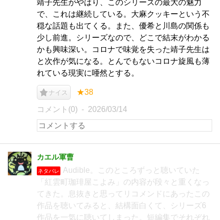
靖子先生がやはり、このシリーズの最大の魅力
で、これは継続している。大麻クッキーという不
穏な話題も出てくる。また、優希と川島の関係も
少し前進。シリーズなので、どこで結末がわかる
かも興味深い。コロナで味覚を失った靖子先生は
と次作が気になる。とんでもないコロナ旋風も薄
れている現実に唖然とする。
★38
ナイス
コメント(0)
2026/03/14
カエル軍曹
Audible。このところずっと聴いていた
ネタバレ
「紅雲町珈琲屋こよみ」の内容が段々と重くなっ
てきた。息抜きと思ってリコメンドにあったこの
作品を聴いてみると、結構面白くて、シリーズ6
作品を一気に聴いてしまった。短編集でそれぞれ