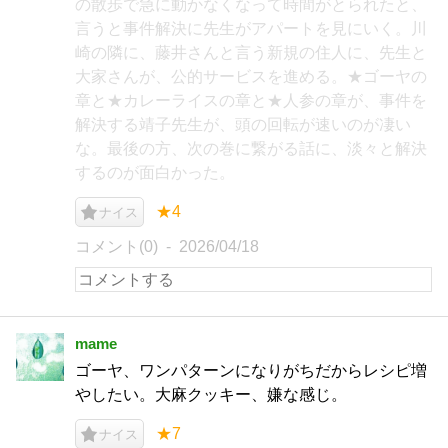
の散歩で急に動かなくなって時間がとられたと、
言うと事件解決に先生がアパートを見にいく。川
崎の隣に、藤井さんと言う新規の住人に、先生と
大家さんが、公的サービスを進める。★ゴーヤの
章と★カレーライスの章と★人参の章が、事件を
解決する靖子先生が、頭の回転が速いのが凄い
な。最後の方、次の巻に繋がる話に、淡々と解決
するのが面白かった。
★4
ナイス
コメント(0)
2026/04/18
mame
ゴーヤ、ワンパターンになりがちだからレシピ増
やしたい。大麻クッキー、嫌な感じ。
★7
ナイス