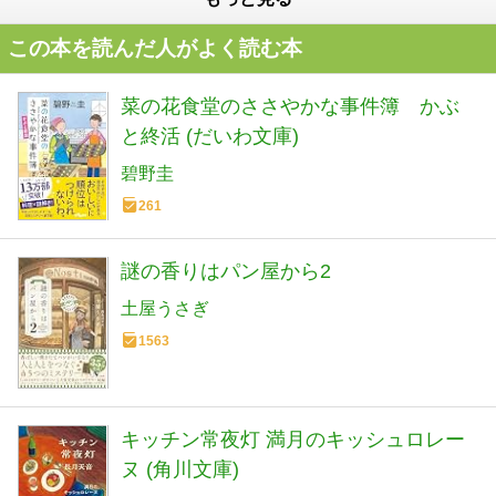
この本を読んだ人がよく読む本
菜の花食堂のささやかな事件簿 かぶ
と終活 (だいわ文庫)
碧野圭
261
謎の香りはパン屋から2
土屋うさぎ
1563
キッチン常夜灯 満月のキッシュロレー
ヌ (角川文庫)