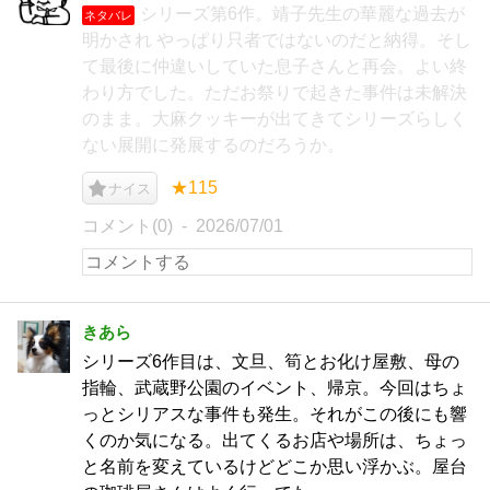
シリーズ第6作。靖子先生の華麗な過去が
ネタバレ
明かされ やっぱり只者ではないのだと納得。そし
て最後に仲違いしていた息子さんと再会。よい終
わり方でした。ただお祭りで起きた事件は未解決
のまま。大麻クッキーが出てきてシリーズらしく
ない展開に発展するのだろうか。
★115
ナイス
コメント(0)
2026/07/01
きあら
シリーズ6作目は、文旦、筍とお化け屋敷、母の
指輪、武蔵野公園のイベント、帰京。今回はちょ
っとシリアスな事件も発生。それがこの後にも響
くのか気になる。出てくるお店や場所は、ちょっ
と名前を変えているけどどこか思い浮かぶ。屋台