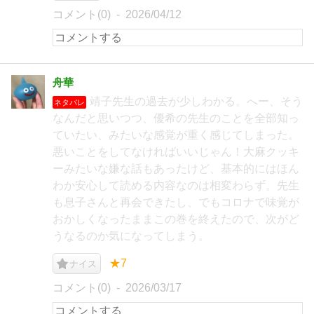
コメント(0)
2026/04/12
舟華
靖子先生の過去が少しわかる。へー、そう
ネタバレ
なんだと思いつつ、優希の先生のことを全部知っ
ていたい、みたいな感覚が重く感じてしまった。
悪いことをしてなければいいじゃん！大麻クッキ
ーみたいな嫌な話もあったけど、基本的にはほん
わか安心して読める内容なのは相変わらず。先生
も息子さんと再会できたし、でもコロナで味覚が
おかしくなったままこの巻を終えたので、次がど
うなるのか気になってしまう。
★7
ナイス
コメント(0)
2026/03/17