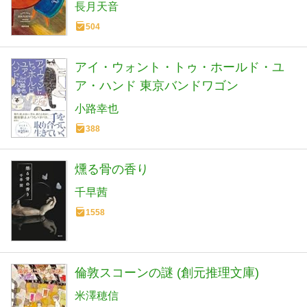
長月天音
504
アイ・ウォント・トゥ・ホールド・ユ
ア・ハンド 東京バンドワゴン
小路幸也
388
燻る骨の香り
千早茜
1558
倫敦スコーンの謎 (創元推理文庫)
米澤穂信