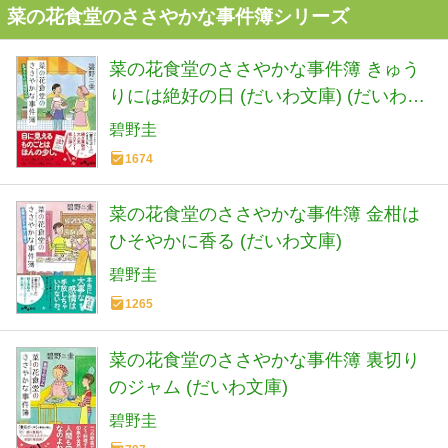
菜の花食堂のささやかな事件簿シリーズ
菜の花食堂のささやかな事件簿 きゅう
りには絶好の日 (だいわ文庫) (だいわ文
庫 I 313-2)
碧野圭
1674
菜の花食堂のささやかな事件簿 金柑は
ひそやかに香る (だいわ文庫)
碧野圭
1265
菜の花食堂のささやかな事件簿 裏切り
のジャム (だいわ文庫)
碧野圭