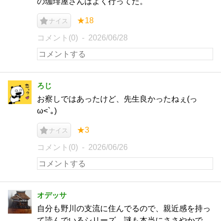
の珈琲屋さんはよく行ってた。
★18
ナイス
コメント(0)
2026/06/28
ろじ
お察しではあったけど、先生良かったねぇ(っ
ω<`｡)
★3
ナイス
コメント(0)
2026/06/26
オデッサ
自分も野川の支流に住んでるので、親近感を持っ
て読んでいるシリーズ。謎も本当にささやかで、