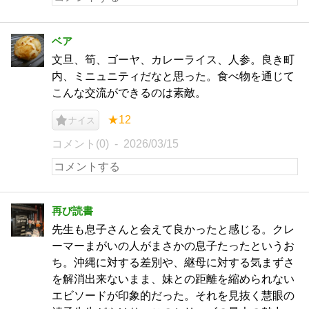
ベア
文旦、筍、ゴーヤ、カレーライス、人参。良き町
内、ミニュニティだなと思った。食べ物を通じて
こんな交流ができるのは素敵。
★12
ナイス
コメント(0)
2026/03/15
再び読書
先生も息子さんと会えて良かったと感じる。クレ
ーマーまがいの人がまさかの息子たったというお
ち。沖縄に対する差別や、継母に対する気まずさ
を解消出来ないまま、妹との距離を縮められない
エビソードが印象的だった。それを見抜く慧眼の