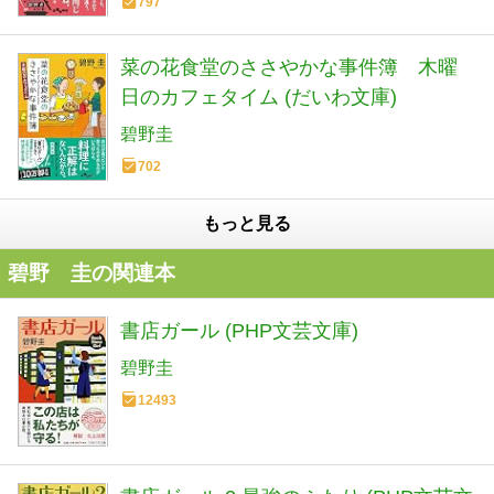
797
菜の花食堂のささやかな事件簿 木曜
日のカフェタイム (だいわ文庫)
碧野圭
702
もっと見る
碧野 圭の関連本
書店ガール (PHP文芸文庫)
碧野圭
12493