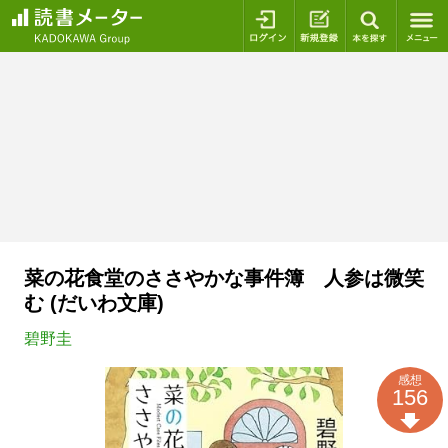
ログイン
新規登録
本を探
菜の花食堂のささやかな事件簿 人参は微笑
む (だいわ文庫)
碧野圭
感想
156