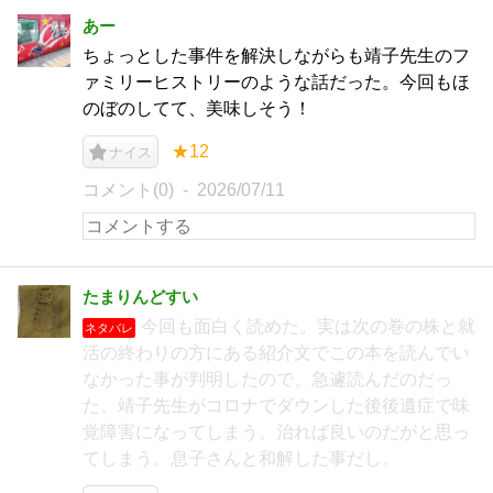
あー
ちょっとした事件を解決しながらも靖子先生のフ
ァミリーヒストリーのような話だった。今回もほ
のぼのしてて、美味しそう！
★12
ナイス
コメント(0)
2026/07/11
たまりんどすい
今回も面白く読めた。実は次の巻の株と就
ネタバレ
活の終わりの方にある紹介文でこの本を読んでい
なかった事が判明したので、急遽読んだのだっ
た。靖子先生がコロナでダウンした後後遺症で味
覚障害になってしまう。治れば良いのだがと思っ
てしまう。息子さんと和解した事だし。