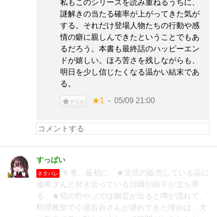
私もこのシリーズを読み重ねるうちに、
謎解きの当たる確率が上がってきた気が
する。それだけ登場人物たちの行動や感
情の癖に親しんできたということでもあ
るだろう。本書も最終話のハッピーエン
ドが嬉しい。ほろ苦さを残しながらも、
明日を少し信じたくなる温かい結末であ
る。
★1
05/09 21:00
ナイス
すっぱい
６巻。最初に、★文旦の販売している店に
ネタバレ
優希さんと付き合っている川崎が靖子が立ち寄
る、★筍の竹やぶでは幽霊が出ると噂が流れて、
料理教室で小瀧百合さんが遅れてきた理由は、犬