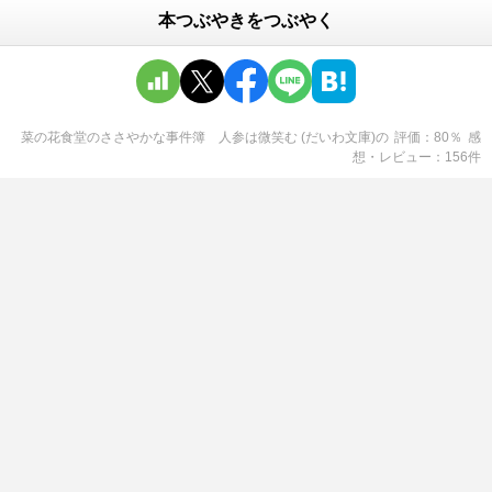
本つぶやきをつぶやく
菜の花食堂のささやかな事件簿 人参は微笑む (だいわ文庫)
の
評価
80
％
感
想・レビュー
156
件