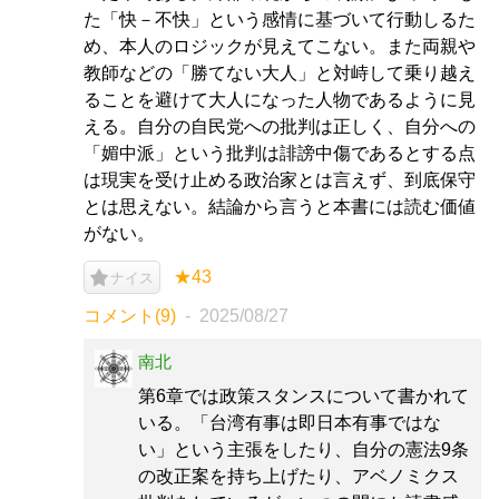
た「快－不快」という感情に基づいて行動しるた
め、本人のロジックが見えてこない。また両親や
教師などの「勝てない大人」と対峙して乗り越え
ることを避けて大人になった人物であるように見
える。自分の自民党への批判は正しく、自分への
「媚中派」という批判は誹謗中傷であるとする点
は現実を受け止める政治家とは言えず、到底保守
とは思えない。結論から言うと本書には読む価値
がない。
★43
ナイス
コメント(9)
2025/08/27
南北
第6章では政策スタンスについて書かれて
いる。「台湾有事は即日本有事ではな
い」という主張をしたり、自分の憲法9条
の改正案を持ち上げたり、アベノミクス