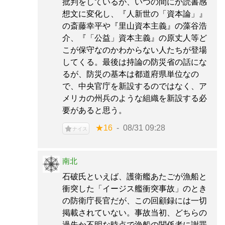
批判をしているが、いつの間にか読書感
想文に変化し、『人新世の「資本論」』
の斎藤幸平や『里山資本主義』の藻谷浩
介、『「公益」資本主義』の原丈人等ど
こが保守なのかわからない人たちが登場
してくる。最後は持論の防災省の話にな
るが、防災の基本は都道府県単位なの
で、中央官庁を新設するのではなく、ア
メリカの州兵のような組織を新設する必
要があると思う。
★16
08/31 09:28
ナイス
南北
石破氏といえば、護衛艦あたごが漁船と
衝突した「イージス艦衝突事故」のとき
の防衛庁長官だが、この回顧録には一切
掲載されていない。事故当初、どちらの
過失か不明な時点で漁船の関係者に謝罪