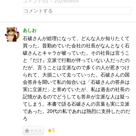
コメント(0)
2025/05/05
あしお
石破さんが総理になって、どんな人か知りたくて
買った。昔勤めていた会社の社長がなんとなく石
破さんとキャラが被っていた。その社長は言うこ
と『だけ』立派で行動が伴っていない人だったの
だが、言うことは立派なので多くの人が惹きつけ
られて、大損こいて去っていった。石破さんの国
会答弁を聞いて私の知合いは「石破さんの答弁は
実に立派だ」と誉めていたが、私は過去の社長の
記憶があるのでどうしても答弁が立派な人は疑っ
てしまう。本書で語る石破さんの言葉も実に立派
であった。20代の私であれば熱烈に支持したのだ
ろ
★5
ナイス