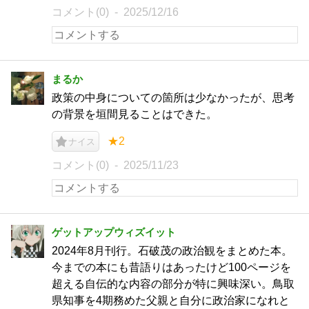
コメント(0)
2025/12/16
まるか
政策の中身についての箇所は少なかったが、思考
の背景を垣間見ることはできた。
★2
ナイス
コメント(0)
2025/11/23
ゲットアップウィズイット
2024年8月刊行。石破茂の政治観をまとめた本。
今までの本にも昔語りはあったけど100ページを
超える自伝的な内容の部分が特に興味深い。鳥取
県知事を4期務めた父親と自分に政治家になれと