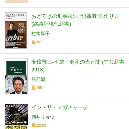
おどろきの刑事司法 “犯罪者”の作り方
(講談社現代新書)
村木厚子
357
安倍晋三-平成・令和の光と闇 (中公新書
2913)
服部龍二
155
イン・ザ・メガチャーチ
朝井リョウ
22193