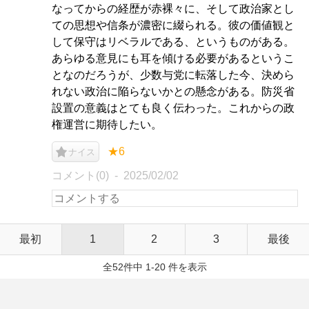
なってからの経歴が赤裸々に、そして政治家とし
ての思想や信条が濃密に綴られる。彼の価値観と
して保守はリベラルである、というものがある。
あらゆる意見にも耳を傾ける必要があるというこ
となのだろうが、少数与党に転落した今、決めら
れない政治に陥らないかとの懸念がある。防災省
設置の意義はとても良く伝わった。これからの政
権運営に期待したい。
★6
ナイス
コメント(0)
2025/02/02
最初
1
2
3
最後
全52件中 1-20 件を表示