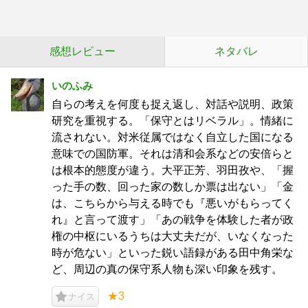
感想レビュー
ネタバレ
いのふみ
自らの考えを何度も捉え返し、対話や説明、政策
研究を重視する。「保守とはリベラル」。情緒に
流されない。対米従属ではなく自立した国になる
意味での国防軍。それは清和会系などの安倍らと
は根本的態度が違う。大平正芳、羽田孜や、「握
った手の数、回った家の数しか票は出ない」「金
は、こちらから与える時でも『悪いがもらってく
れ』と言って渡す」「あの戦争を体験した者が政
権の中枢にいるうちは大丈夫だが、いなくなった
時が危ない」といった鋭い語録がある田中角栄な
ど、周辺の真の保守系人物も深い印象を残す。
★3
ナイス