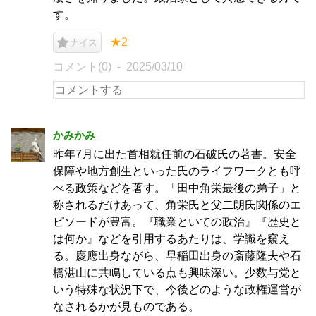
す。
★2
ナイス
コメント(0)
2025/03/10
かみかみ
昨年7月に出た首相就任前の石破氏の著書。安全
保障や地方創生といった氏のライフワークとも呼
べる政策などを著す。「田中角栄最後の弟子」と
称されるだけあって、角栄氏と父二朗氏関係のエ
ピソードが豊富。『職業といての政治』『歴史と
は何か』などを引用するあたりは、学識を窺え
る。慶應出身ながら、早稲田出身の斎藤隆夫や石
橋湛山に共鳴している点も興味深い。少数与党と
いう特殊な状況下で、今後どのような政権運営が
なされるかが見ものである。