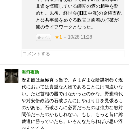
非道を慨嘆している師匠の酒の相手を務
めた。以後、経世会(旧田中派)の金権支配
と公共事業をめぐる政官財癒着の打破が
彼のライフワークとなった。
★1
10/28 11:28
ナイス
海垣夜助
歴史観は至極真っ当で、さまざまな陰謀渦巻く現
代においては貴重な人物であることには間違いな
い。ただ首相の器ではなかったのかな。野党時代
や対安倍政治の石破さんにはやはり目を見張るも
のがある。石破さんに必要だったのは強力な敵対
関係だったのかもしれない。もし、もっと昔に総
裁選に勝っていたら。いろんなたらればが思い浮
かんでくる。