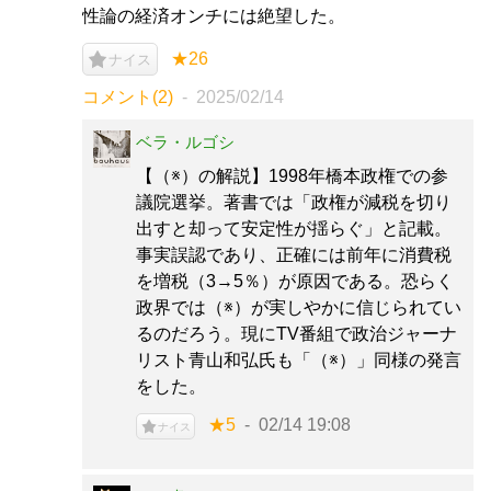
性論の経済オンチには絶望した。
★26
ナイス
コメント(2)
2025/02/14
ベラ・ルゴシ
【（※）の解説】1998年橋本政権での参
議院選挙。著書では「政権が減税を切り
出すと却って安定性が揺らぐ」と記載。
事実誤認であり、正確には前年に消費税
を増税（3→5％）が原因である。恐らく
政界では（※）が実しやかに信じられてい
るのだろう。現にTV番組で政治ジャーナ
リスト青山和弘氏も「（※）」同様の発言
をした。
★5
02/14 19:08
ナイス