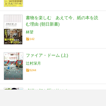
書物を楽しむ あえて今、紙の本を読
む理由 (朝日新書)
林望
142
ファイア・ドーム (上)
辻村深月
5244
成瀬は都を駆け抜ける
宮島未奈
12745