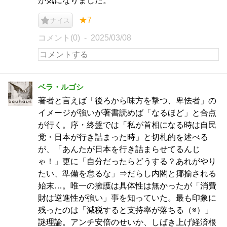
が気になりました。
★7
ナイス
コメント(0)
2025/03/08
ベラ・ルゴシ
著者と言えば「後ろから味方を撃つ、卑怯者」の
イメージが強いが著書読めば「なるほど」と合点
が行く。序・終盤では「私が首相になる時は自民
党・日本が行き詰まった時」と切札的を述べる
が、「あんたが日本を行き詰まらせてるんじ
ゃ！」更に「自分だったらどうする？あれがやり
たい、準備を怠るな」⇒だらし内閣と揶揄される
始末…。唯一の擁護は具体性は無かったが「消費
財は逆進性が強い」事を知っていた。最も印象に
残ったのは「減税すると支持率が落ちる（※）」
謎理論。アンチ安倍のせいか、しばき上げ経済根