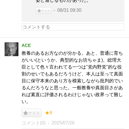
姿と通じるものがあった。
08/31 09:30
ナイス
ACE
教養のあるお方なのが分かる。あと、普通に育ち
がいい(というか、典型的なお坊ちゃま)。総理大
臣として色々言われてる一つは"党内野党"的な役
割のせいでもあるだろうけど、本人は至って真面
目に保守本来のあり方を模索しながら批判的でい
るんだろうなと思った。一般教養や真面目さがあ
れば素直に評価されるわけじゃない政界って難し
い。
★8
ナイス
コメント(0)
2025/07/26