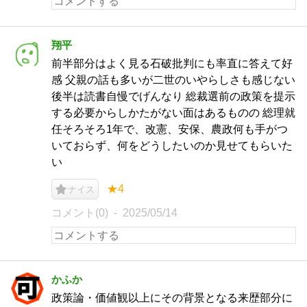
翔平
前半部分はよく見る石破批判にも率直に答えて好
感 父親の話も多いが二世のいやらしさも感じない
後半は読書自慢でげんなり 総裁選前の政策を提示
する必要からしかたがない面はあるものの 総理就
任そろそろ1年で、改憲、安保、農政何も手がつ
いておらず、何をどうしたいのか見せてもらいた
い
★4
ナイス
コメント(0)
2025/05/14
かふか
政策論・価値観以上にその背景となる来歴部分に