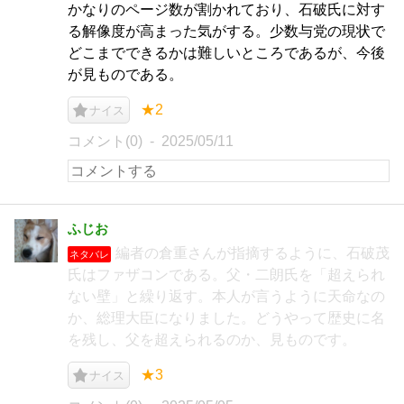
かなりのページ数が割かれており、石破氏に対す
る解像度が高まった気がする。少数与党の現状で
どこまでできるかは難しいところであるが、今後
が見ものである。
★2
ナイス
コメント(0)
2025/05/11
ふじお
編者の倉重さんが指摘するように、石破茂
ネタバレ
氏はファザコンである。父・二朗氏を「超えられ
ない壁」と繰り返す。本人が言うように天命なの
か、総理大臣になりました。どうやって歴史に名
を残し、父を超えられるのか、見ものです。
★3
ナイス