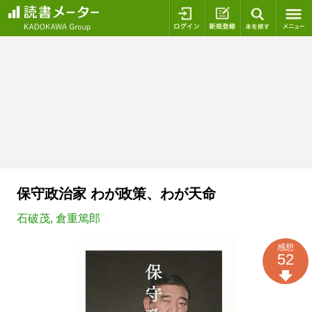
ログイン
新規登録
本を探
保守政治家 わが政策、わが天命
石破茂
,
倉重篤郎
感想
52