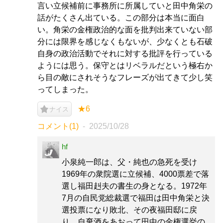
言い立候補前に事務所に所属していと田中角栄の
話がたくさん出ている。この部分は本当に面白
い。角栄の金権政治的な面を批判出来ていない部
分には限界を感じなくもないが、少なくとも石破
自身の政治活動でそれに対する批評を行っている
ようには思う。保守とはリベラルだという極右か
ら目の敵にされそうなフレーズが出てきて少し笑
ってしまった。
★6
ナイス
コメント(1)
2025/10/28
hf
小泉純一郎は、父・純也の急死を受け
1969年の衆院選に立候補、4000票差で落
選し福田赳夫の書生の身となる。1972年
7月の自民党総裁選で福田は田中角栄と決
選投票になり敗北、その夜福田邸に戻
り、自棄酒をあおって田中の金権選挙の