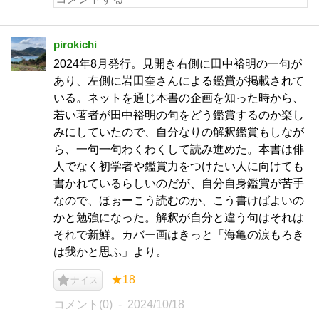
pirokichi
2024年8月発行。見開き右側に田中裕明の一句が
あり、左側に岩田奎さんによる鑑賞が掲載されて
いる。ネットを通じ本書の企画を知った時から、
若い著者が田中裕明の句をどう鑑賞するのか楽し
みにしていたので、自分なりの解釈鑑賞もしなが
ら、一句一句わくわくして読み進めた。本書は俳
人でなく初学者や鑑賞力をつけたい人に向けても
書かれているらしいのだが、自分自身鑑賞が苦手
なので、ほぉーこう読むのか、こう書けばよいの
かと勉強になった。解釈が自分と違う句はそれは
それで新鮮。カバー画はきっと「海亀の涙もろき
は我かと思ふ」より。
★18
ナイス
コメント(0)
2024/10/18