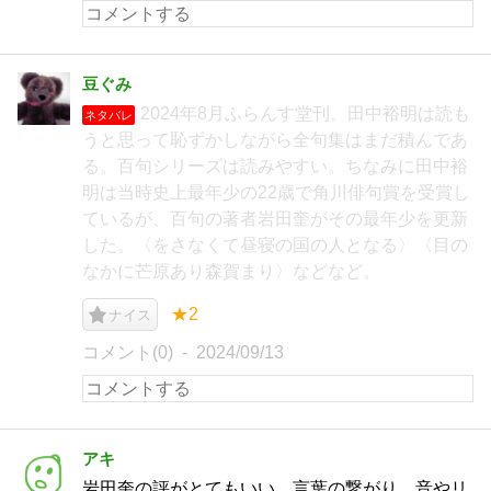
豆ぐみ
2024年8月ふらんす堂刊。田中裕明は読も
ネタバレ
うと思って恥ずかしながら全句集はまだ積んであ
る。百句シリーズは読みやすい。ちなみに田中裕
明は当時史上最年少の22歳で角川俳句賞を受賞し
ているが、百句の著者岩田奎がその最年少を更新
した。〈をさなくて昼寝の国の人となる〉〈目の
なかに芒原あり森賀まり〉などなど。
★2
ナイス
コメント(0)
2024/09/13
アキ
岩田奎の評がとてもいい。言葉の繋がり、音やリ