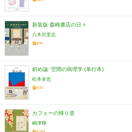
新装版 森崎書店の日々
八木沢里志
939
斜め論: 空間の病理学 (単行本)
松本卓也
535
カフェーの帰り道
嶋津輝
6288