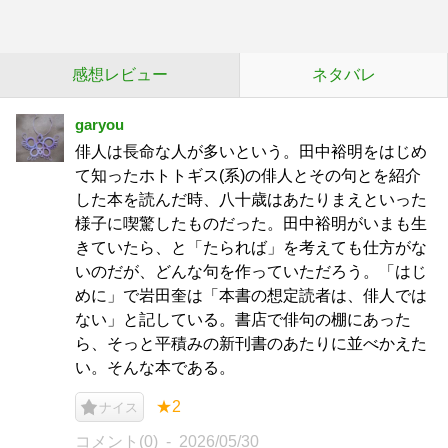
感想レビュー
ネタバレ
garyou
俳人は長命な人が多いという。田中裕明をはじめ
て知ったホトトギス(系)の俳人とその句とを紹介
した本を読んだ時、八十歳はあたりまえといった
様子に喫驚したものだった。田中裕明がいまも生
きていたら、と「たられば」を考えても仕方がな
いのだが、どんな句を作っていただろう。「はじ
めに」で岩田奎は「本書の想定読者は、俳人では
ない」と記している。書店で俳句の棚にあった
ら、そっと平積みの新刊書のあたりに並べかえた
い。そんな本である。
★2
ナイス
コメント(0)
2026/05/30