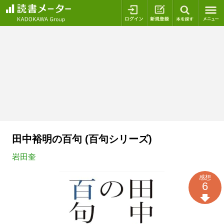
ログイン
新規登録
本を探
田中裕明の百句 (百句シリーズ)
岩田奎
感想
6