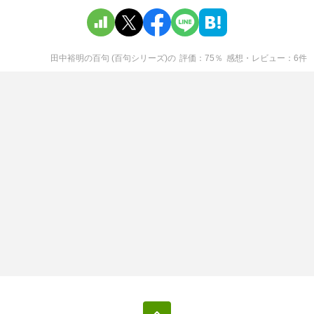
田中裕明の百句 (百句シリーズ)
の
評価
75
％
感想・レビュー
6
件