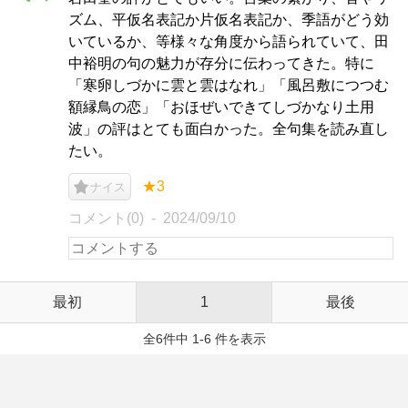
ズム、平仮名表記か片仮名表記か、季語がどう効
いているか、等様々な角度から語られていて、田
中裕明の句の魅力が存分に伝わってきた。特に
「寒卵しづかに雲と雲はなれ」「風呂敷につつむ
額縁鳥の恋」「おほぜいできてしづかなり土用
波」の評はとても面白かった。全句集を読み直し
たい。
★3
ナイス
コメント(0)
2024/09/10
最初
1
最後
全6件中 1-6 件を表示