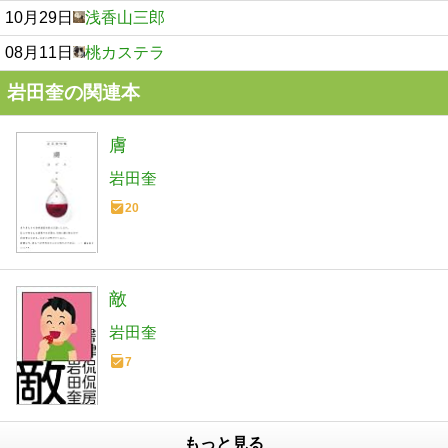
10月29日
浅香山三郎
08月11日
桃カステラ
岩田奎の関連本
膚
岩田奎
20
敵
岩田奎
7
もっと見る