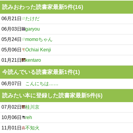
読みおわった読書家最新5件(16)
06月21日
たけだ
06月03日
garyou
05月24日
momoちゃん
05月06日
Ochiai Kenji
01月21日
kentaro
今読んでいる読書家最新1件(1)
06月07日
こんにちは……
読みたい本に登録した読書家最新5件(6)
07月02日
桂川京
10月06日
reh
11月01日
不知火