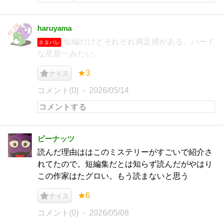
haruyama
短編だけどそれぞれ満足感がある。ハード
ネタバレ
な星新一みたい。
★3
ナイス
コメント(0)
2026/05/14
ピーナッツ
読んだ理由ははこのミステリーがすごいで紹介さ
れてたので。短編集だとは知らず読んだがやはり
この作家はたグロい。もう読まないと思う
★6
ナイス
コメント(0)
2026/05/08