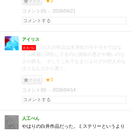
★3
ナイス
コメント(0)
2026/04/21
アイリス
この人の作品は未消化のモヤモヤではな
ネタバレ
く、綺麗に消化してるのに後味の悪さや救いのな
さが残る。 そしてこれでもまだエログロ控えめな
ほうなんだから驚く。
★3
ナイス
コメント(0)
2026/04/14
人工べん
やはりの白井作品だった。ミステリーというより