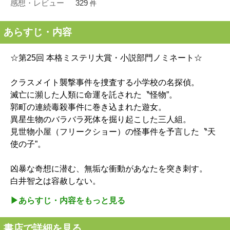
感想・レビュー
329
件
あらすじ・内容
☆第25回 本格ミステリ大賞・小説部門ノミネート☆
クラスメイト襲撃事件を捜査する小学校の名探偵。
滅亡に瀕した人類に命運を託された〝怪物”。
郭町の連続毒殺事件に巻き込まれた遊女。
異星生物のバラバラ死体を掘り起こした三人組。
見世物小屋（フリークショー）の怪事件を予言した〝天
使の子”。
凶暴な奇想に潜む、無垢な衝動があなたを突き刺す。
白井智之は容赦しない。
▶︎あらすじ・内容をもっと見る
書店で詳細を見る