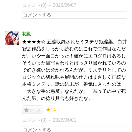
コメント(0)
2026/06/07
花嵐
★★★★☆ 五編収録されたミステリ短編集。白井
智之作品をしっかり読むのはこれで二作目なんだ
が、いやー面白かった！確かにエログロはあるし
そういった描写もわりとはっきり書かれているの
で好き嫌いは分かれるんだが、ミステリとしての
ロジックの切れ味や展開の仕方はまさしく正統な
本格ミステリ。話の結末が一番気に入ったのは
「大きな手の悪魔」なんだが、「奈々子の中で死
んだ男」の捻り具合も好きだな。
★14
ナイス
コメント(0)
2026/06/01