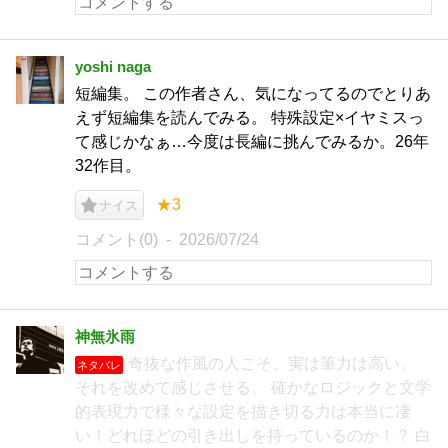
yoshi naga
短編集。 この作者さん、気になってるのでとりあ
えず短編集を読んでみる。 特殊設定×イヤミスっ
て感じかなぁ…今度は長編に挑んでみるか。26年
32作目。
★3
ナイス
コメント(0)
2026/07/24
神無氷雨
奇抜な作風の人こそ、実は筆力は高い。
ネタバレ
それを改めて感じさせる。 確かなロジックと文学
的表現力で様々な設定を描き切る力は本当に凄
い！どれほどの引き出しを持っているのか！？ 白