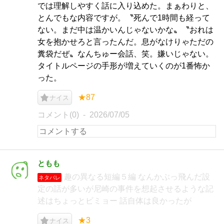
では理解しやすく話に入り込めた。まぁわりと、
とんでもな内容ですが。〝死んで1時間も経って
ない。まだ中は温かいんじゃないかな〟〝おれは
女を抱かせろと言ったんだ。息がなけりゃただの
糞袋だぜ〟なんちゅー会話、笑。嫌いじゃない。
タイトルページの手形が増えていくのが1番怖か
った。
★87
ナイス
コメント(0)
2026/07/05
ともも
趣の異なる短編５編 なんかぶっ飛んだ設
ネタバレ
定の話が多いが尼崎の事件を想起させるような記
述はちょっとビミョー 話自体は良かったが
★3
ナイス