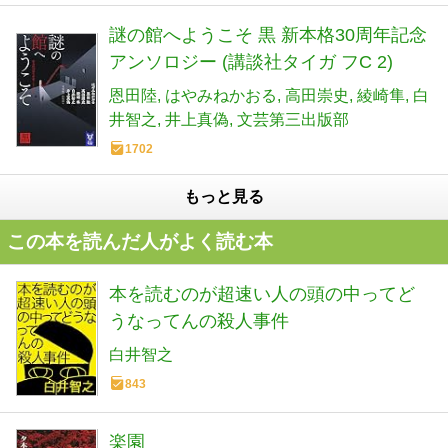
謎の館へようこそ 黒 新本格30周年記念
アンソロジー (講談社タイガ フC 2)
恩田陸
はやみねかおる
高田崇史
綾崎隼
白
井智之
井上真偽
文芸第三出版部
1702
もっと見る
この本を読んだ人がよく読む本
本を読むのが超速い人の頭の中ってど
うなってんの殺人事件
白井智之
843
楽園