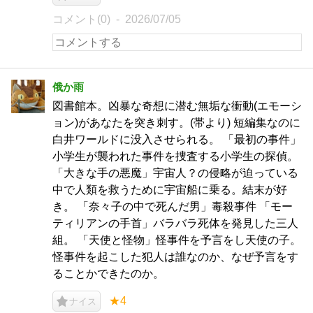
コメント(0)
2026/07/05
俄か雨
図書館本。凶暴な奇想に潜む無垢な衝動(エモーシ
ョン)があなたを突き刺す。(帯より) 短編集なのに
白井ワールドに没入させられる。 「最初の事件」
小学生が襲われた事件を捜査する小学生の探偵。
「大きな手の悪魔」宇宙人？の侵略が迫っている
中で人類を救うために宇宙船に乗る。結末が好
き。 「奈々子の中で死んだ男」毒殺事件 「モー
ティリアンの手首」バラバラ死体を発見した三人
組。 「天使と怪物」怪事件を予言をし天使の子。
怪事件を起こした犯人は誰なのか、なぜ予言をす
ることかできたのか。
★4
ナイス