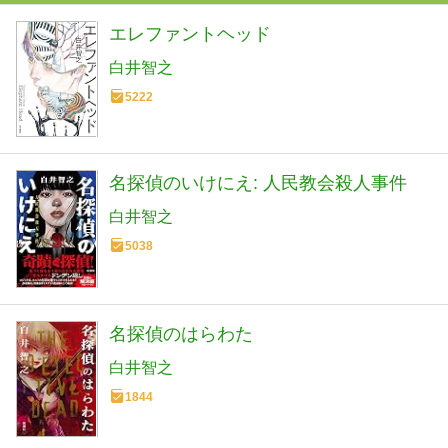
エレファントヘッド
白井智之
5222
名探偵のいけにえ: 人民教会殺人事件
白井智之
5038
名探偵のはらわた
白井智之
1844