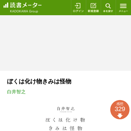
ログイン
新規登録
本を探
ぼくは化け物きみは怪物
白井智之
感想
329