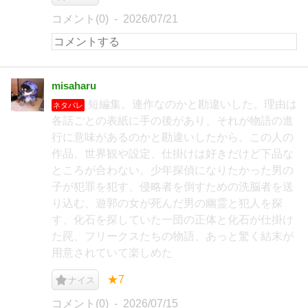
コメント(0)
2026/07/21
misaharu
短編集。連作なのかと勘違いした。理由は
ネタバレ
各話ごとの表紙に手の後があり、それが物語の進
行に意味があるのかと勘違いしたから。この人の
作品、世界観や設定、仕掛けは好きだけど下品な
ところが合わない。少年探偵になりたかった男の
子が犯罪を犯す、侵略者を倒すための洗脳者を送
り込む、遊郭の女が死んだ男の幽霊と犯人を探
す、化石を探していた一団の正体と化石が仕掛け
た罠、フリークスたちの物語、あっと驚く結末が
用意されていて楽しめた
★7
ナイス
コメント(0)
2026/07/15