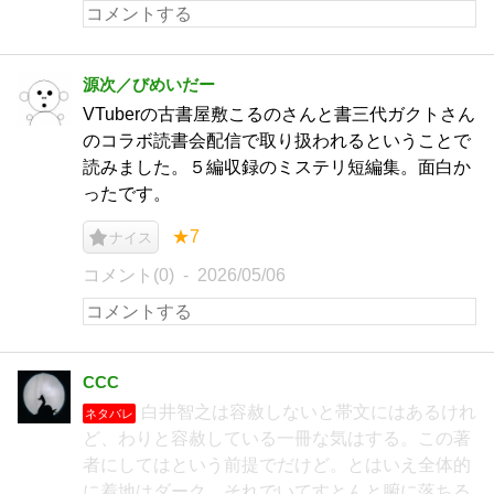
源次／びめいだー
VTuberの古書屋敷こるのさんと書三代ガクトさん
のコラボ読書会配信で取り扱われるということで
読みました。５編収録のミステリ短編集。面白か
ったです。
★7
ナイス
コメント(0)
2026/05/06
CCC
白井智之は容赦しないと帯文にはあるけれ
ネタバレ
ど、わりと容赦している一冊な気はする。この著
者にしてはという前提でだけど。とはいえ全体的
に着地はダーク。それでいてすとんと腑に落ちる