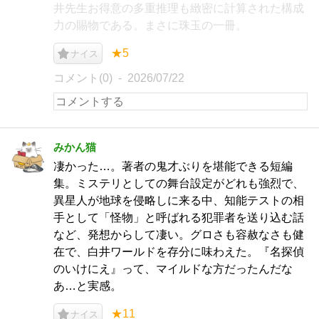
井先生お得意の多重推理も緻密に計算された構成
力の賜物である。まさに珠玉の一冊。
★5
ナイス
コメント(0)
2026/07/22
みかん猫
凄かった…。著者の鬼才ぶりを堪能できる短編
集。ミステリとしての舞台設定がどれも強烈で、
異星人が地球を侵略しに来る中、知能テストの相
手として「怪物」と呼ばれる犯罪者を送り込む話
など、発想からして凄い。グロさも容赦なさも健
在で、白井ワールドを存分に味わえた。『名探偵
のいけにえ』って、マイルドな方だったんだな
あ…と実感。
★11
ナイス