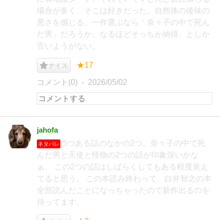
場合が多く、そこは好きだった。自然体の後味の
悪さを感じる。一作選ぶなら「奈々子の中で死ん
だ男」だろうか。なるほどそっちか納得、としか
言いようがない。
★17
ナイス
コメント(0)
2026/05/02
jahofa
5つある話のなかの2つ。奈々子の中で死
ネタバレ
んだ男と天使と怪物の2つの話が印象深いかな
ぁ。 この2つの話はしばらくしてもある程度覚え
てると思う。 この本読み終わって、白井智之の本
全部読んだことになっちゃったので新作出るのを
待ってます。