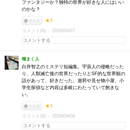
ファンタジーか？独特の世界が好きな人にはいい
のかな？
★3
ナイス
コメント(0)
2026/04/07
種まく人
白井智之のミステリ短編集。宇宙人の侵略だった
り、人類滅亡後の世界だったりとSF的な世界観の
話があって、好きだった。遊郭や見せ物小屋、小
学生探偵など内容は多岐にわたっていて飽きな
い。
★3
ナイス
コメント(0)
2026/04/06