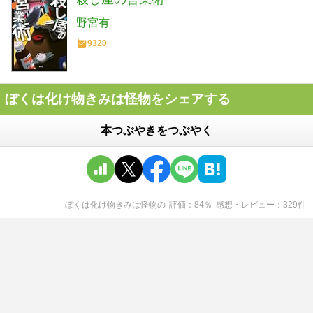
野宮有
9320
ぼくは化け物きみは怪物をシェアする
本つぶやきをつぶやく
ぼくは化け物きみは怪物
の
評価
84
％
感想・レビュー
329
件