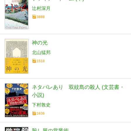
辻村深月
3888
神の光
北山猛邦
1518
ネタバレあり 双紋島の殺人 (文芸書・
小説)
下村敦史
1636
殺し屋の営業術