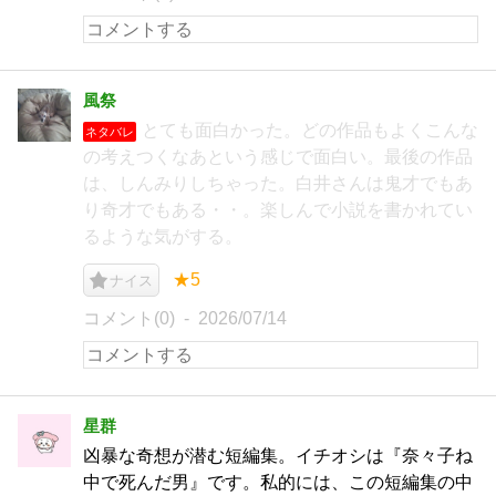
風祭
とても面白かった。どの作品もよくこんな
ネタバレ
の考えつくなあという感じで面白い。最後の作品
は、しんみりしちゃった。白井さんは鬼才でもあ
り奇才でもある・・。楽しんで小説を書かれてい
るような気がする。
★5
ナイス
コメント(0)
2026/07/14
星群
凶暴な奇想が潜む短編集。イチオシは『奈々子ね
中で死んだ男』です。私的には、この短編集の中