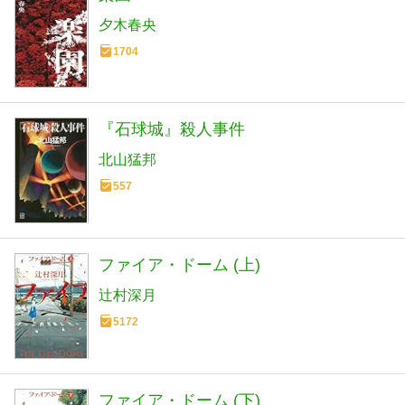
夕木春央
1704
『石球城』殺人事件
北山猛邦
557
ファイア・ドーム (上)
辻村深月
5172
ファイア・ドーム (下)