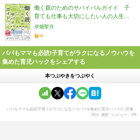
働く親のためのサバイバルガイド 子
育ても仕事も大切にしたい人の人生戦
略書
岸畑聖月
90
パパもママも必読!子育てがラクになるノウハウを
集めた育児ハックをシェアする
本つぶやきをつぶやく
パパもママも必読!子育てがラクになるノウハウを集めた育児ハック
の
評価
58
％
感想・レビュー
3
件