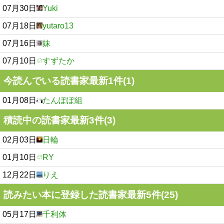
07月30日
Yuki
07月18日
yutaro13
07月16日
妹
07月10日
すずたか
今読んでいる読書家最新1件(1)
01月08日
たんぽぽ組
積読中の読書家最新3件(3)
02月03日
日輪
01月10日
RY
12月22日
りえ
読みたい本に登録した読書家最新5件(25)
05月17日
千利体