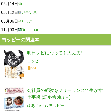
05月14日
nina
05月12日
ガテン系
03月06日
とうこ
11月03日
Doratchan
ヨッピーの関連本
明日クビになっても大丈夫!
ヨッピー
504
会社員の経験をフリーランスで生かす
仕事術 (幻冬舎plus＋)
はあちゅう
ヨッピー