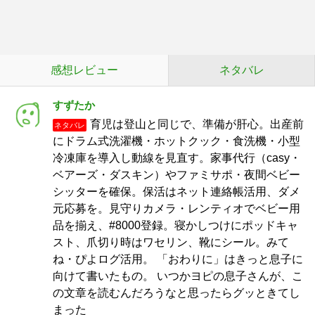
感想レビュー
ネタバレ
すずたか
育児は登山と同じで、準備が肝心。出産前
ネタバレ
にドラム式洗濯機・ホットクック・食洗機・小型
冷凍庫を導入し動線を見直す。家事代行（casy・
ベアーズ・ダスキン）やファミサポ・夜間ベビー
シッターを確保。保活はネット連絡帳活用、ダメ
元応募を。見守りカメラ・レンティオでベビー用
品を揃え、#8000登録。寝かしつけにポッドキャ
スト、爪切り時はワセリン、靴にシール。みて
ね・ぴよログ活用。 「おわりに」はきっと息子に
向けて書いたもの。 いつかヨピの息子さんが、こ
の文章を読むんだろうなと思ったらグッときてし
まった