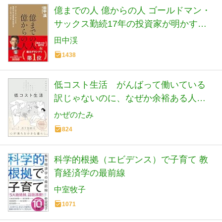
億までの人 億からの人 ゴールドマン・
サックス勤続17年の投資家が明かす
「兆人」のマインド
田中渓
1438
低コスト生活 がんばって働いている
訳じゃないのに、なぜか余裕ある人が
やっていること。
かぜのたみ
824
科学的根拠（エビデンス）で子育て 教
育経済学の最前線
中室牧子
1071