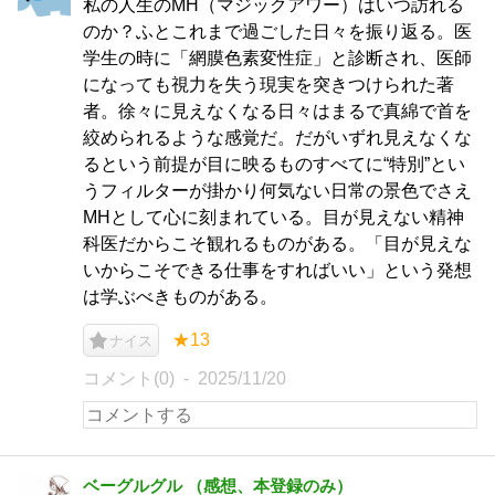
私の人生のMH（マジックアワー）はいつ訪れる
のか？ふとこれまで過ごした日々を振り返る。医
学生の時に「網膜色素変性症」と診断され、医師
になっても視力を失う現実を突きつけられた著
者。徐々に見えなくなる日々はまるで真綿で首を
絞められるような感覚だ。だがいずれ見えなくな
るという前提が目に映るものすべてに“特別”とい
うフィルターが掛かり何気ない日常の景色でさえ
MHとして心に刻まれている。目が見えない精神
科医だからこそ観れるものがある。「目が見えな
いからこそできる仕事をすればいい」という発想
は学ぶべきものがある。
★13
ナイス
コメント(0)
2025/11/20
ベーグルグル （感想、本登録のみ）