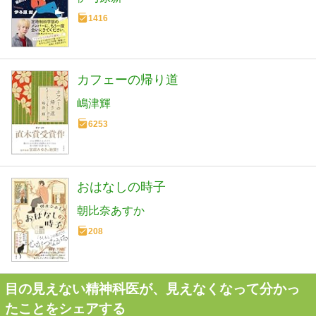
1416
カフェーの帰り道
嶋津輝
6253
おはなしの時子
朝比奈あすか
208
目の見えない精神科医が、見えなくなって分かっ
たことをシェアする