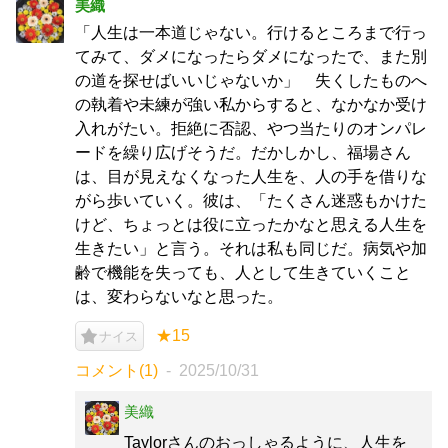
美織
「人生は一本道じゃない。行けるところまで行っ
てみて、ダメになったらダメになったで、また別
の道を探せばいいじゃないか」 失くしたものへ
の執着や未練が強い私からすると、なかなか受け
入れがたい。拒絶に否認、やつ当たりのオンパレ
ードを繰り広げそうだ。だかしかし、福場さん
は、目が見えなくなった人生を、人の手を借りな
がら歩いていく。彼は、「たくさん迷惑もかけた
けど、ちょっとは役に立ったかなと思える人生を
生きたい」と言う。それは私も同じだ。病気や加
齢で機能を失っても、人として生きていくこと
は、変わらないなと思った。
★15
ナイス
コメント(1)
2025/10/31
美織
Taylorさんのおっしゃるように、人生を