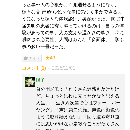
った事〜人の心根がよく見通せるようになり、
様々な音(声)から色々な事に気づく事ができるよ
うになった様々な体験談は、奥深かった。 同じ中
途失明の患者に寄り添っていけるのは、自らの体
験があっての事。人の支えや温かさの尊さ、時に
曖昧さの必要性。人間はみんな「多面体」。学ぶ
事の多い一冊だった。
★49
ナイス
コメント(1)
2025/12/01
陽子
自分用メモ：「たくさん迷惑もかけたけ
ど、ちょっとは役に立ったかなと思える
人生」 「生き方次第で心はフォーエバー
ヤング」「声は第二の顔。声色は顔色の
ように取り繕えない」「回り道や寄り道
には思いがけない素敵なことがたくさん