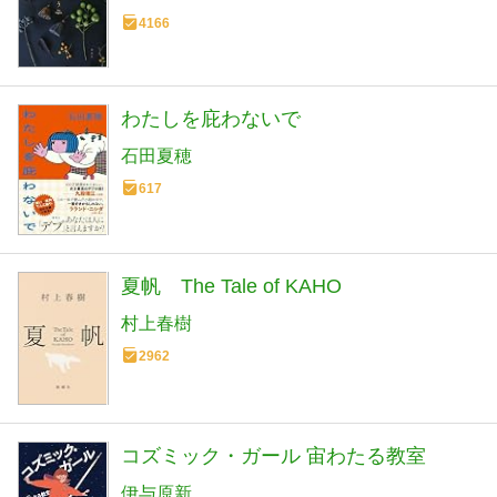
4166
わたしを庇わないで
石田夏穂
617
夏帆 The Tale of KAHO
村上春樹
2962
コズミック・ガール 宙わたる教室
伊与原新