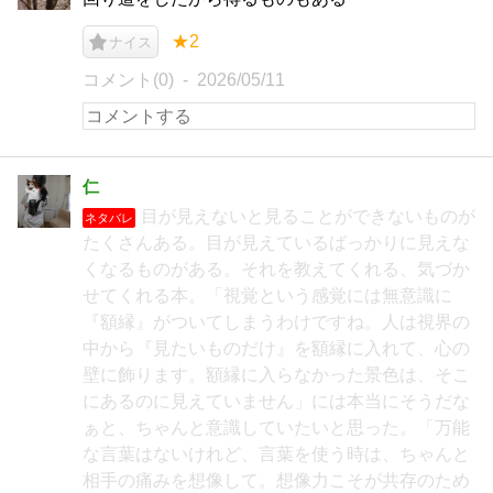
★2
ナイス
コメント(0)
2026/05/11
仁
目が見えないと見ることができないものが
ネタバレ
たくさんある。目が見えているばっかりに見えな
くなるものがある。それを教えてくれる、気づか
せてくれる本。「視覚という感覚には無意識に
『額縁』がついてしまうわけですね。人は視界の
中から『見たいものだけ』を額縁に入れて、心の
壁に飾ります。額縁に入らなかった景色は、そこ
にあるのに見えていません」には本当にそうだな
ぁと、ちゃんと意識していたいと思った。「万能
な言葉はないけれど、言葉を使う時は、ちゃんと
相手の痛みを想像して。想像力こそが共存のため