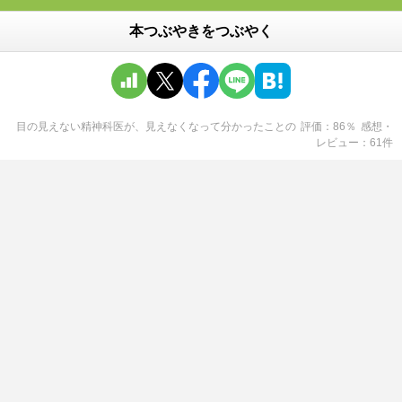
本つぶやきをつぶやく
目の見えない精神科医が、見えなくなって分かったこと
の
評価
86
％
感想・
レビュー
61
件