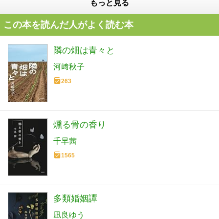
もっと見る
この本を読んだ人がよく読む本
隣の畑は青々と
河﨑秋子
263
燻る骨の香り
千早茜
1565
多類婚姻譚
凪良ゆう