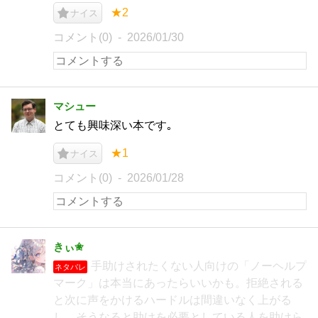
★2
ナイス
コメント(0)
2026/01/30
マシュー
とても興味深い本です｡
★1
ナイス
コメント(0)
2026/01/28
きぃ✬
手助けされたくない人向けの「ノーヘルプ
ネタバレ
マーク」は本当にあったらいいかも。拒絶される
と次に声をかけるハードルは間違いなく上がる
し、そうなると助けを必要としている人を助けら