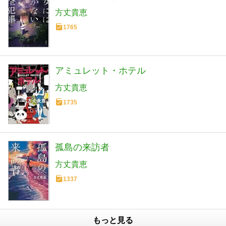
方丈貴恵
1765
アミュレット・ホテル
方丈貴恵
1735
孤島の来訪者
方丈貴恵
1337
もっと見る