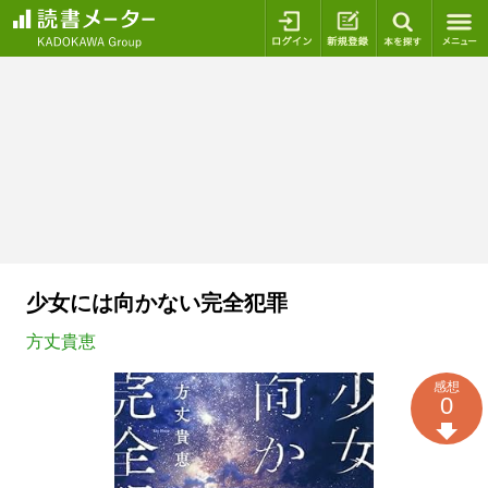
ログイン
新規登録
本を探
少女には向かない完全犯罪
方丈貴恵
感想
0