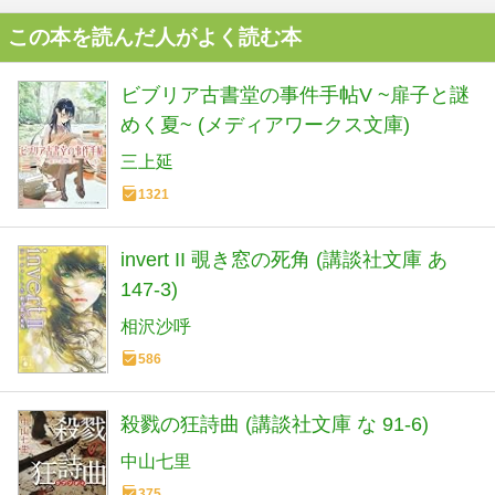
この本を読んだ人がよく読む本
ビブリア古書堂の事件手帖V ~扉子と謎
めく夏~ (メディアワークス文庫)
三上延
1321
invert II 覗き窓の死角 (講談社文庫 あ
147-3)
相沢沙呼
586
殺戮の狂詩曲 (講談社文庫 な 91-6)
中山七里
375