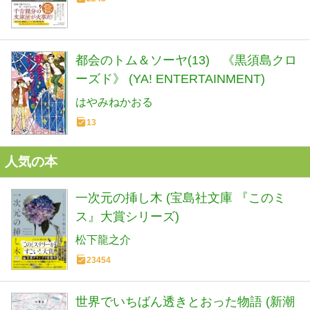
都会のトム＆ソーヤ(13) 《黒須島クロ
ーズド》 (YA! ENTERTAINMENT)
はやみねかおる
13
人気の本
一次元の挿し木 (宝島社文庫 『このミ
ス』大賞シリーズ)
松下龍之介
23454
世界でいちばん透きとおった物語 (新潮