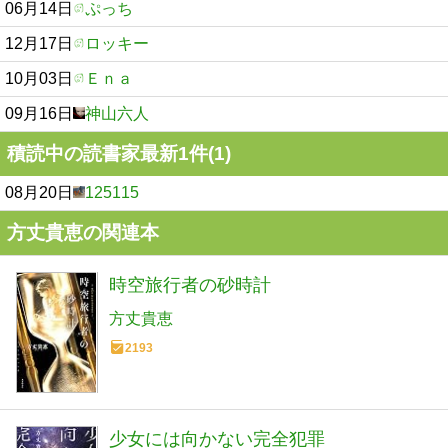
06月14日
ぷっち
12月17日
ロッキー
10月03日
Ｅｎａ
09月16日
神山六人
積読中の読書家最新1件(1)
08月20日
125115
方丈貴恵の関連本
時空旅行者の砂時計
方丈貴恵
2193
少女には向かない完全犯罪