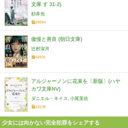
文庫 す 31-2)
杉井光
29954
傲慢と善良 (朝日文庫)
辻村深月
42531
アルジャーノンに花束を〔新版〕(ハヤ
カワ文庫NV)
ダニエル・キイス
小尾芙佐
24138
少女には向かない完全犯罪をシェアする