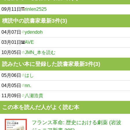
09月11日
rinlen2525
積読中の読書家最新3件(3)
04月07日
ydendoh
03月01日
AVE
10月05日
JMN_本を読む
読みたい本に登録した読書家最新3件(3)
05月06日
はし
04月05日
nn.
11月09日
八瀬浩貴
この本を読んだ人がよく読む本
フランス革命: 歴史における劇薬 (岩波