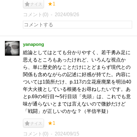
★1
ナイス
コメント(0)
2024/09/26
yanapong
総論としてはとても分かりやすく、若干勇み足に
思えるところもあったけれど、いろんな視点か
ら、単に歴史的なことだけにとどまらず現代との
関係も含めながらの記述に好感が持てた。内容に
ついては1箇所だけ、p.117の立花座廃業を明治40
年大火後としている根拠をお尋ねしたいです。あ
とp.69の4行目〜5行目頭「先頭」は、これでも意
味が通らないとまでは言えないので微妙だけど
「戦闘」が正しいのかな？（半信半疑）
★1
ナイス
コメント(0)
2024/09/15