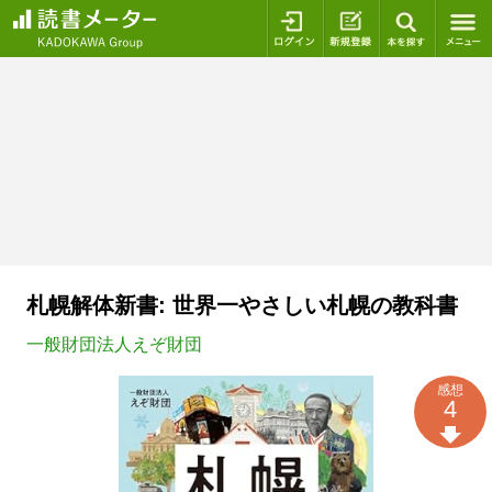
ログイン
新規登録
本を探
札幌解体新書: 世界一やさしい札幌の教科書
一般財団法人えぞ財団
感想
4