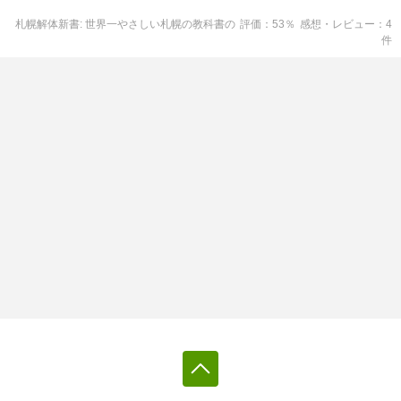
札幌解体新書: 世界一やさしい札幌の教科書
の
評価
53
％
感想・レビュー
4
件