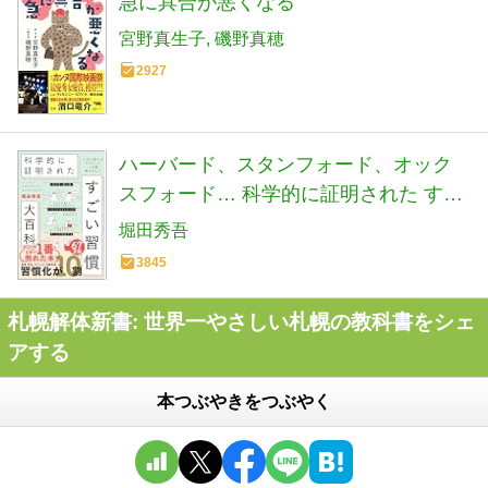
急に具合が悪くなる
宮野真生子
磯野真穂
2927
ハーバード、スタンフォード、オック
スフォード… 科学的に証明された すご
い習慣大百科 人生が変わるテクニック
堀田秀吾
112個集めました
3845
札幌解体新書: 世界一やさしい札幌の教科書をシェ
アする
本つぶやきをつぶやく