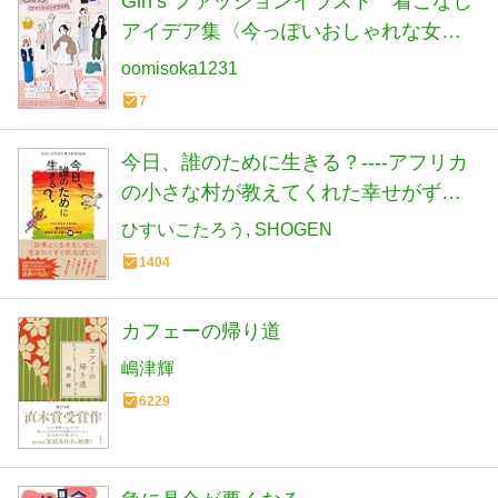
Girl’s ファッションイラスト 着こなし
アイデア集〈今っぽいおしゃれな女の
子を描くコーディネートガイド！〉
oomisoka1231
7
今日、誰のために生きる？----アフリカ
の小さな村が教えてくれた幸せがずっ
と続く30の物語
ひすいこたろう
SHOGEN
1404
カフェーの帰り道
嶋津輝
6229