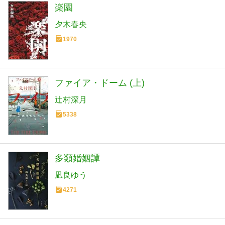
楽園
夕木春央
1970
ファイア・ドーム (上)
辻村深月
5338
多類婚姻譚
凪良ゆう
4271