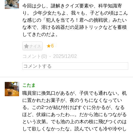
今回は少し、謎解きクイズ要素や、科学知識寄
り。 少年少女たちよ、我々も、子どもの頃はこん
な感じの「犯人を当てろ！君への挑戦状」みたい
な本で、溶ける凶器だの足跡トリックなどを蓄積
してきたのだよ。
★6
ナイス
コメント(0)
2025/12/02
こたま
職員室に換気口があるが、子供でも通れない。机
に置かれたお菓子が、夜のうちになくなってい
る。この2つが結び付けばすぐに分かるが、なる
ほど、伏線にあったわ…。だから池にもつながる
という次第。でも池の上の木の枝に飛びつくのは
して欲しくなかったな。読んでいても冷や冷やし