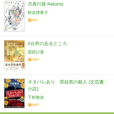
月夜行路 Returns
秋吉理香子
447
#台所のあるところ
原田ひ香
1481
ネタバレあり 双紋島の殺人 (文芸書・
小説)
下村敦史
1667