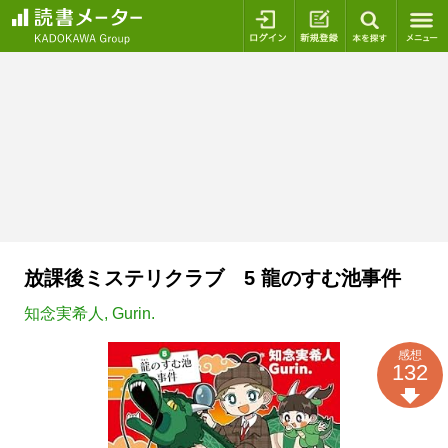
ログイン
新規登録
本を探
放課後ミステリクラブ 5 龍のすむ池事件
知念実希人
,
Gurin.
感想
132