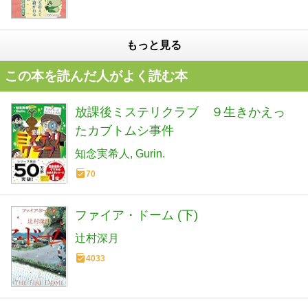
もっと見る
この本を読んだ人がよく読む本
放課後ミステリクラブ ９生きかえっ
たカブトムシ事件
知念実希人
Gurin.
70
ファイア・ドーム (下)
辻村深月
4033