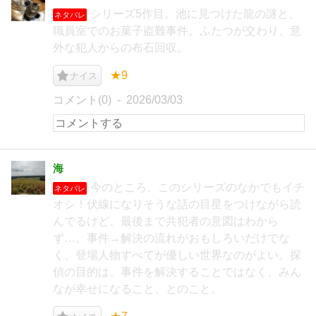
シリーズ5作目。池に見つけた龍の謎と、
ネタバレ
職員室でのお菓子盗難事件。ふたつが交わり、意
外な犯人からの布石回収。
★9
ナイス
コメント(0)
2026/03/03
海
今のところ、このシリーズのなかでもイチ
ネタバレ
オシ！伏線になりそうな話の目星をつけながら読
んでるけど、最後まで共犯者の意図はわから
ず…。事件→解決の流れがおもしろいだけでな
く、登場人物すべてが優しい世界なのがよい。探
偵の目的は、事件を解決することではなく、みん
なが幸せになること、とのこと。