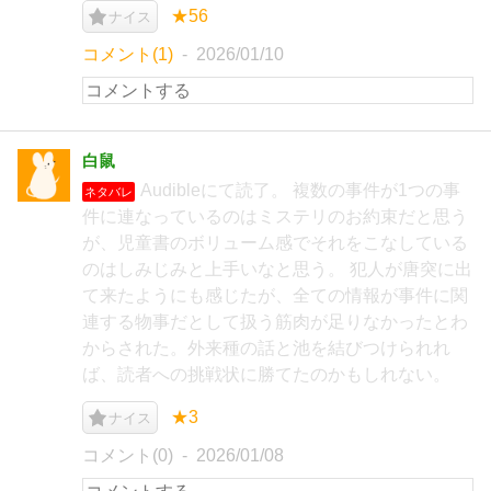
★56
ナイス
コメント(1)
2026/01/10
白鼠
Audibleにて読了。 複数の事件が1つの事
ネタバレ
件に連なっているのはミステリのお約束だと思う
が、児童書のボリューム感でそれをこなしている
のはしみじみと上手いなと思う。 犯人が唐突に出
て来たようにも感じたが、全ての情報が事件に関
連する物事だとして扱う筋肉が足りなかったとわ
からされた。外来種の話と池を結びつけられれ
ば、読者への挑戦状に勝てたのかもしれない。
★3
ナイス
コメント(0)
2026/01/08