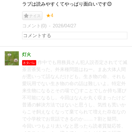
ラブは読みやすくてやっぱり面白いです😊
★4
ナイス
コメント(0)
2026/04/27
灯火
作中でも用務員さん犯人説否定されてて滅
ネタバレ
茶苦茶笑った。外来種問題はねー。まあ大体人間
が悪いって話なんだけども。生き物の命、それも
愛玩用でない生き物の命の話は難しいよ。特定外
来生物になるとその場で◯すことでしか持ち運び
不可能になるし。今回はなんか丸く収まったけど
普通の解決方法ではないと思うし、気性も荒いか
らこそ飼えなくなって棄てられて増えた存在なの
で小学校でお世話できるのか……？割と疑問。
今回いつもより太いなと思ったら読者質疑応答、