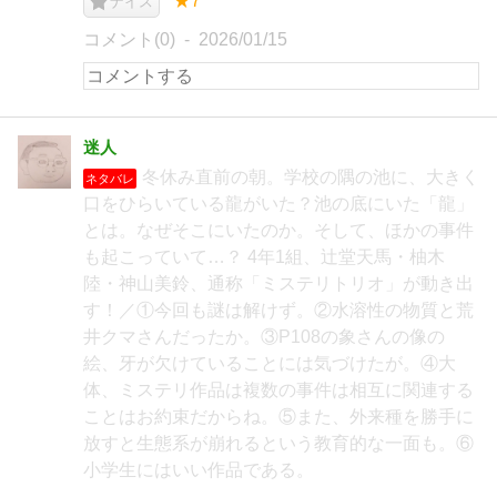
★7
ナイス
コメント(0)
2026/01/15
迷人
冬休み直前の朝。学校の隅の池に、大きく
ネタバレ
口をひらいている龍がいた？池の底にいた「龍」
とは。なぜそこにいたのか。そして、ほかの事件
も起こっていて…？ 4年1組、辻堂天馬・柚木
陸・神山美鈴、通称「ミステリトリオ」が動き出
す！／①今回も謎は解けず。②水溶性の物質と荒
井クマさんだったか。③P108の象さんの像の
絵、牙が欠けていることには気づけたが。④大
体、ミステリ作品は複数の事件は相互に関連する
ことはお約束だからね。⑤また、外来種を勝手に
放すと生態系が崩れるという教育的な一面も。⑥
小学生にはいい作品である。