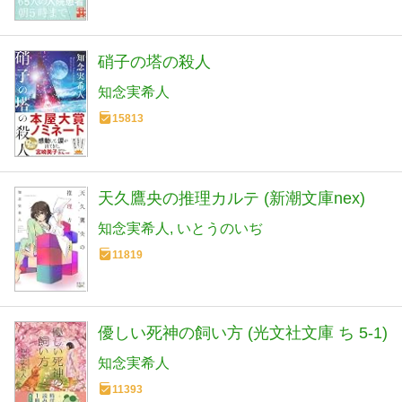
硝子の塔の殺人
知念実希人
15813
天久鷹央の推理カルテ (新潮文庫nex)
知念実希人
いとうのいぢ
11819
優しい死神の飼い方 (光文社文庫 ち 5-1)
知念実希人
11393