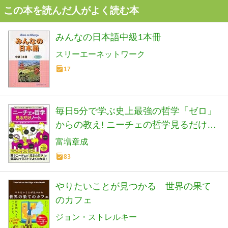
この本を読んだ人がよく読む本
みんなの日本語中級1本冊
スリーエーネットワーク
17
毎日5分で学ぶ史上最強の哲学「ゼロ」
からの教え! ニーチェの哲学見るだけノ
ート
富増章成
83
やりたいことが見つかる 世界の果て
のカフェ
ジョン・ストレルキー