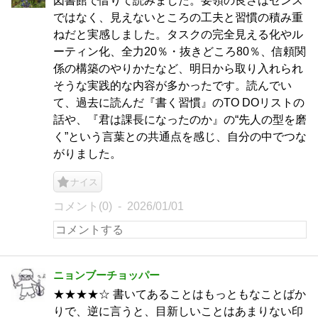
図書館で借りて読みました。要領の良さはセンス
ではなく、見えないところの工夫と習慣の積み重
ねだと実感しました。タスクの完全見える化やル
ーティン化、全力20％・抜きどころ80％、信頼関
係の構築のやりかたなど、明日から取り入れられ
そうな実践的な内容が多かったです。読んでい
て、過去に読んだ『書く習慣』のTO DOリストの
話や、『君は課長になったのか』の“先人の型を磨
く”という言葉との共通点を感じ、自分の中でつな
がりました。
ナイス
コメント(0)
2026/01/01
ニョンブーチョッパー
★★★★☆ 書いてあることはもっともなことばか
りで、逆に言うと、目新しいことはあまりない印