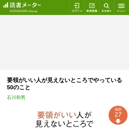
ログイン
新規登録
本を探
要領がいい人が見えないところでやっている
50のこと
石川和男
感想
27