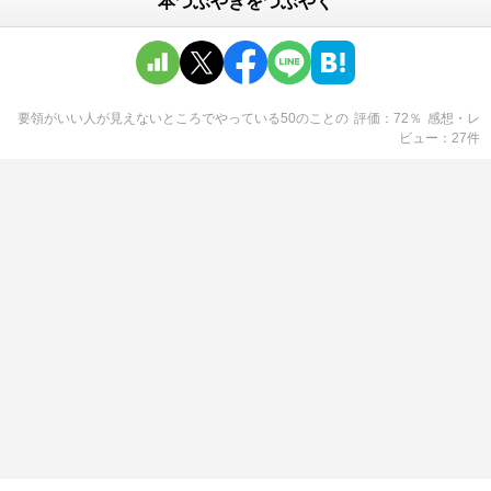
本つぶやきをつぶやく
要領がいい人が見えないところでやっている50のこと
の
評価
72
％
感想・レ
ビュー
27
件