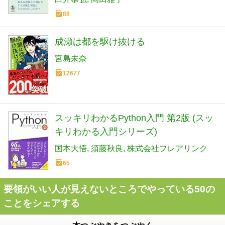
88
成瀬は都を駆け抜ける
宮島未奈
12677
スッキリわかるPython入門 第2版 (スッ
キリわかる入門シリーズ)
国本大悟
須藤秋良
株式会社フレアリンク
65
要領がいい人が見えないところでやっている50の
ことをシェアする