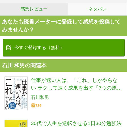
感想レビュー
ネタバレ
あなたも読書メーターに登録して感想を投稿して
みませんか？
今すぐ登録する（無料）
石川 和男の関連本
仕事が速い人は、「これ」しかやらな
い ラクして速く成果を出す「7つの原
則」
石川和男
739
30代で人生を逆転させる1日30分勉強法