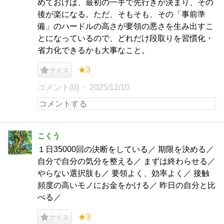
めておけば、最初の一手で先行きが決まり、その
後が楽になる。ただ、そもそも、その「事前準
備」のハードルの高さが要領の悪さを生み出すこ
とになっているので、どれだけ段取りを習慣化・
省力化できるかも大事なこと。
★3
ナイス
コメント(0)
2025/12/10
こくう
１日35000回の決断をしている／ 期限を決める／
自分で自分の気分を整える／ まずは終わらせる／
やらない選択肢も／ 要領よく、効率よく／ 接触
頻度の高いモノにお金をかける／ 昨日の自分と比
べる／
★3
ナイス