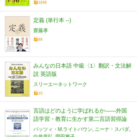
1648
定義 (単行本 --)
齋藤孝
69
みんなの日本語 中級〈1〉翻訳・文法解
説 英語版
スリーエーネットワーク
15
言語はどのように学ばれるか――外国
語学習・教育に生かす第二言語習得論
パッツィ・M.ライトバウン
ニーナ・スパダ
白井恭弘
岡田雅子