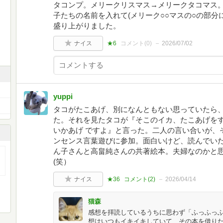
タコンプ。メリークリスマス→メリークタコマス
子たちの名前を入れて(メリーク○○マスの○の部分
盛り上がりました。
ナイス
★6
コメント(
0
)
2026/07/02
yuppi
タコがたこあげ、別になんともない思っていたら
た。それを見たタコが『そこのイカ、たこあげを
いかあげ ですよ』と言った。二人の言い合いが、
ンセンス言葉遊びに参加。面白いけど、読んでい
ん子さんと高畠純さんの共著絵本。夫婦なのかと
(笑）
ナイス
★36
コメント(
2
)
2026/04/14
猫森
感想を拝読しているうちに思わず「ふっふっふ」
想はいつもイキイキしていて、その本を借りたく