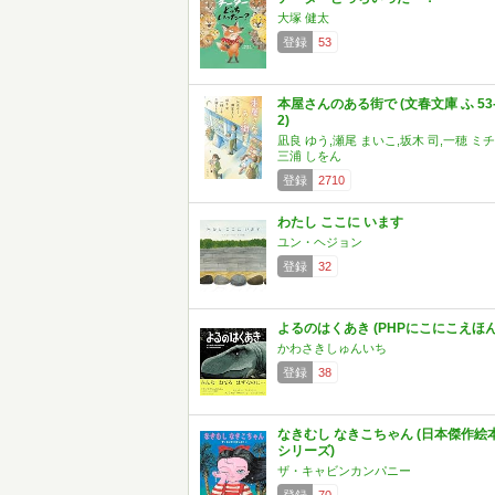
大塚 健太
登録
53
本屋さんのある街で (文春文庫 ふ 53
2)
凪良 ゆう,瀬尾 まいこ,坂木 司,一穂 ミチ
三浦 しをん
登録
2710
わたし ここに います
ユン・ヘジョン
登録
32
よるのはくあき (PHPにこにこえほん
かわさきしゅんいち
登録
38
なきむし なきこちゃん (日本傑作絵
シリーズ)
ザ・キャビンカンパニー