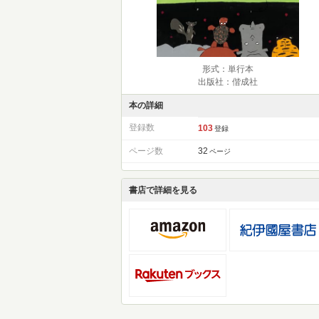
形式：単行本
出版社：偕成社
本の詳細
登録数
103
登録
ページ数
32
ページ
書店で詳細を見る