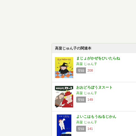
高畠じゅん子の関連本
まじょがかぜをひいたらね
高畠 じゅん子
登録
208
おおどろぼうヌスート
高畠 じゅん子
登録
149
よいこはもうねるじかん
高畠 じゅん子
登録
141