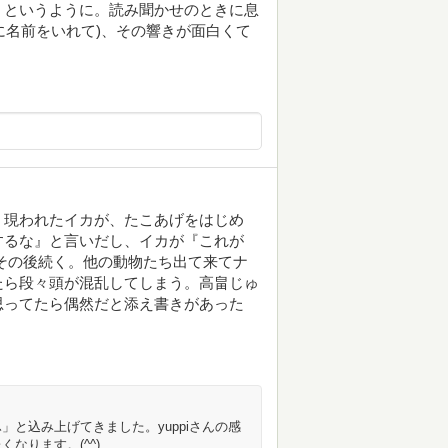
。というように。読み聞かせのときに息
に名前をいれて)、その響きが面白くて
、現われたイカが、たこあげをはじめ
するな』と言いだし、イカが『これが
その後続く。他の動物たち出て来てナ
たら段々頭が混乱してしまう。高畠じゅ
思ってたら偶然だと添え書きがあった
と込み上げてきました。yuppiさんの感
なります。(^^)