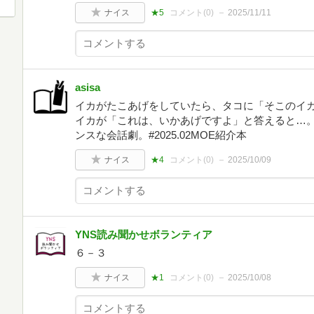
ナイス
★5
コメント(
0
)
2025/11/11
asisa
イカがたこあげをしていたら、タコに「そこのイ
イカが「これは、いかあげですよ」と答えると…
ンスな会話劇。#2025.02MOE紹介本
ナイス
★4
コメント(
0
)
2025/10/09
YNS読み聞かせボランティア
６－３
ナイス
★1
コメント(
0
)
2025/10/08