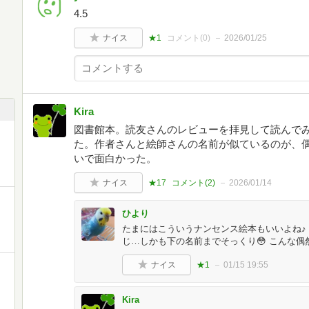
4.5
ナイス
★1
コメント(
0
)
2026/01/25
Kira
図書館本。読友さんのレビューを拝見して読んで
た。作者さんと絵師さんの名前が似ているのが、
いで面白かった。
ナイス
★17
コメント(
2
)
2026/01/14
ひより
たまにはこういうナンセンス絵本もいいよね♪
じ…しかも下の名前までそっくり😳 こんな
ナイス
★1
01/15 19:55
Kira