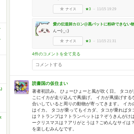
ナイス
★3
11/15 19:29
愛の伝道師カロン@黒バットに粉砕できない
-
んー(-_-;)
,
ナイス
★3
11/15 21:31
4件のコメントを全て見る
読書国の仮住まい
)
著者初読み。 ひょーひょーと風が吹く日。 タコ
こにイカが走り込んで凧揚げ。 イカが凧揚げする
合いしていると周りの動物が寄ってきます。 イカ
はイカ。 タコが乗ってもイカダ、タコが乗ればタ
は？トランプは？トランペットは？ぞうきんがけ
本
ークリスマスは？アリがとうは？ごめんなサイは？
を楽しむみんなです。