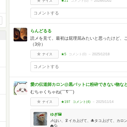
ナイス
★21
コメント(
0
)
2026/01/02
らんどるる
読メを見て。最初は屁理屈みたいと思ったけど、
（3分）
ナイス
★5
コメント(
0
)
2025/12/18
愛の伝道師カロン@黒バットに粉砕できない物な
むちゃくちゃね(￣∇￣)
ナイス
★197
コメント(
4
)
2025/11/14
ゆぎ🖼️
🎶はい、🦑イカ上げて、🐙タコ上げて、カ
🦇💦