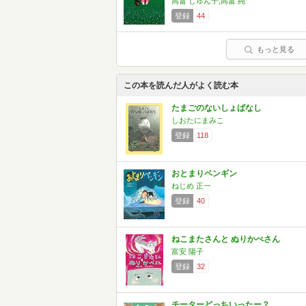
高畠 じゅん子,高畠 純
登録
44
もっと見る
この本を読んだ人がよく読む本
たまごのないしょばなし
しおたにまみこ
登録
118
おとまりペンギン
ねじめ 正一
登録
40
ねこまたさんと ぬりかべさん
富安 陽子
登録
32
チーターどっちいったー？