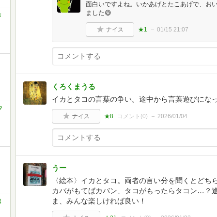
面白いですよね。いかあげとたこあげで、お
ました😅
作
ナイス
★1
01/15 21:07
くろくまうる
イカとタコの言葉の争い。途中から言葉遊びにな
フ
ナイス
★8
コメント(
0
)
2026/01/04
うー
〈絵本〉イカとタコ。両者の言い分を聞くとどちらも
カバがもてばカバン、タコがもったらタコン…？
ま、みんな楽しければ良い！
講