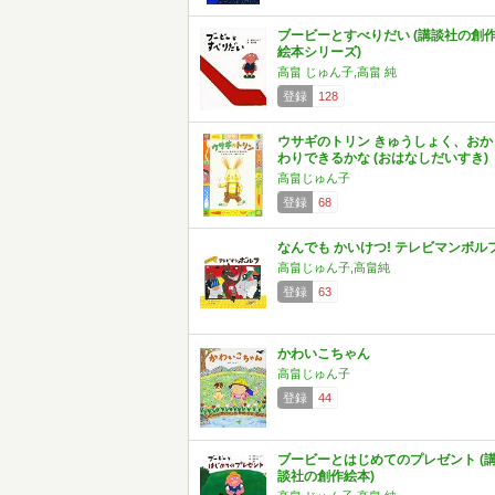
ブービーとすべりだい (講談社の創
絵本シリーズ)
高畠 じゅん子,高畠 純
登録
128
ウサギのトリン きゅうしょく、おか
わりできるかな (おはなしだいすき)
高畠じゅん子
登録
68
なんでも かいけつ! テレビマンボル
高畠じゅん子,高畠純
登録
63
かわいこちゃん
高畠じゅん子
登録
44
ブービーとはじめてのプレゼント (
談社の創作絵本)