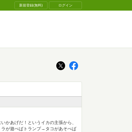
新規登録(無料)
ログイン
はいかあげだ！というイカの主張から、
トラが遊べばトランプ→タコがあそべば