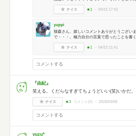
ナイス
★1
04/15 17:42
yuppi
猫森さん、嬉しいコメントありがとうござい
で・・・。極力自分の言葉で思ったことを書く様に
ナイス
★1
04/15 21:41
『由紀』
笑える。くだらなすぎてちょうどいい(笑)いかだ
ナイス
★3
コメント(
0
)
2026/03/06
yuzu*