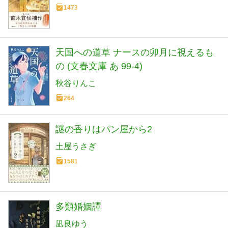
1473
天国への道草 ナースの卯月に視えるも
の (文春文庫 あ 99-4)
秋谷りんこ
264
謎の香りはパン屋から2
土屋うさぎ
1581
多類婚姻譚
凪良ゆう