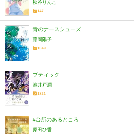
秋谷りんこ
147
青のナースシューズ
藤岡陽子
1049
ブティック
池井戸潤
1821
#台所のあるところ
原田ひ香