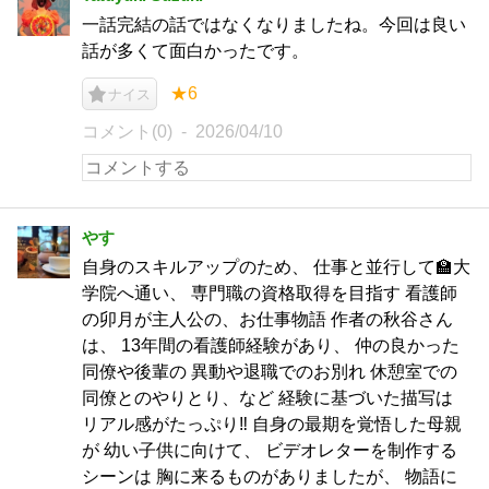
一話完結の話ではなくなりましたね。今回は良い
話が多くて面白かったです。
★6
ナイス
コメント(0)
2026/04/10
やす
自身のスキルアップのため、 仕事と並行して🏫大
学院へ通い、 専門職の資格取得を目指す 看護師
の卯月が主人公の、お仕事物語 作者の秋谷さん
は、 13年間の看護師経験があり、 仲の良かった
同僚や後輩の 異動や退職でのお別れ 休憩室での
同僚とのやりとり、など 経験に基づいた描写は
リアル感がたっぷり‼️ 自身の最期を覚悟した母親
が 幼い子供に向けて、 ビデオレターを制作する
シーンは 胸に来るものがありましたが、 物語に