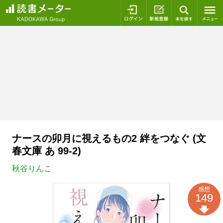
ログイン
新規登録
本を探
ナースの卯月に視えるもの2 絆をつなぐ (文
春文庫 あ 99-2)
秋谷りんこ
感想
149