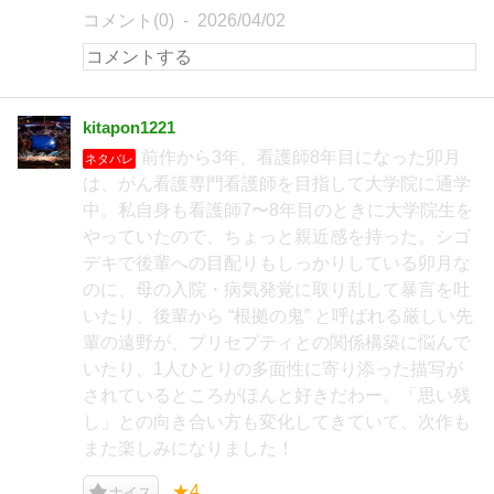
コメント(0)
2026/04/02
kitapon1221
前作から3年、看護師8年目になった卯月
ネタバレ
は、がん看護専門看護師を目指して大学院に通学
中。私自身も看護師7〜8年目のときに大学院生を
やっていたので、ちょっと親近感を持った。シゴ
デキで後輩への目配りもしっかりしている卯月な
のに、母の入院・病気発覚に取り乱して暴言を吐
いたり、後輩から “根拠の鬼” と呼ばれる厳しい先
輩の遠野が、プリセプティとの関係構築に悩んで
いたり、1人ひとりの多面性に寄り添った描写が
されているところがほんと好きだわー。「思い残
し」との向き合い方も変化してきていて、次作も
また楽しみになりました！
★4
ナイス