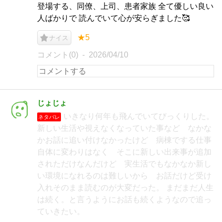
登場する、同僚、上司、患者家族 全て優しい良い
人ばかりで 読んでいて心が安らぎました🥰
★5
ナイス
コメント(0)
2026/04/10
じょじょ
いきなり何年も飛んでいてびっくりした。
ネタバレ
新しい生活や視えなくなっていた事など なかな
かお話に追い付けなかったけど 病棟でする仕事
自体に変わりはなく そこに新しい出来事が追加
されただけなんだけど 実生活でもなかなか新し
い環境になれるのは難しいから お話だけど受け
入れそのまま読むのが大変だった。 まだまだ人生
は続く。と言うようにお話も続くようなので追っ
ていきたい。