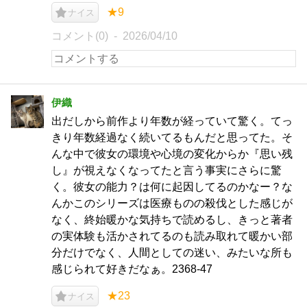
★9
ナイス
コメント(0)
2026/04/10
伊織
出だしから前作より年数が経っていて驚く。てっ
きり年数経過なく続いてるもんだと思ってた。そ
んな中で彼女の環境や心境の変化からか『思い残
し』が視えなくなってたと言う事実にさらに驚
く。彼女の能力？は何に起因してるのかなー？な
んかこのシリーズは医療ものの殺伐とした感じが
なく、終始暖かな気持ちで読めるし、きっと著者
の実体験も活かされてるのも読み取れて暖かい部
分だけでなく、人間としての迷い、みたいな所も
感じられて好きだなぁ。2368-47
★23
ナイス