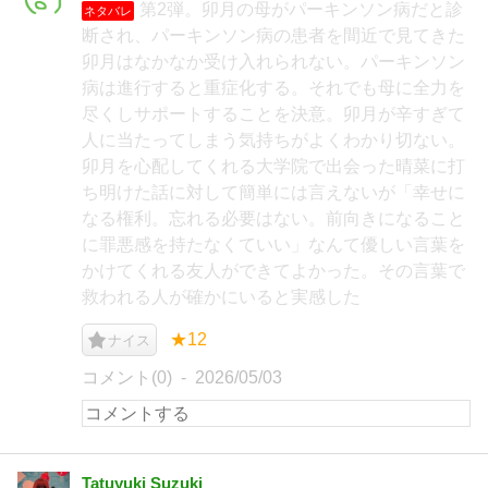
第2弾。卯月の母がパーキンソン病だと診
ネタバレ
断され、パーキンソン病の患者を間近で見てきた
卯月はなかなか受け入れられない。パーキンソン
病は進行すると重症化する。それでも母に全力を
尽くしサポートすることを決意。卯月が辛すぎて
人に当たってしまう気持ちがよくわかり切ない。
卯月を心配してくれる大学院で出会った晴菜に打
ち明けた話に対して簡単には言えないが「幸せに
なる権利。忘れる必要はない。前向きになること
に罪悪感を持たなくていい」なんて優しい言葉を
かけてくれる友人ができてよかった。その言葉で
救われる人が確かにいると実感した
★12
ナイス
コメント(0)
2026/05/03
Tatuyuki Suzuki