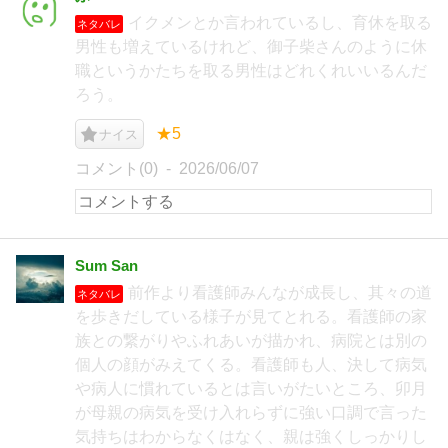
イクメンとか言われているし、育休を取る
ネタバレ
男性も増えているけれど、御子柴さんのように休
職というかたちを取る男性はどれくれいいるんだ
ろう。
★5
ナイス
コメント(0)
2026/06/07
Sum San
前作より看護師みんなが成長し、其々の道
ネタバレ
を歩きだしている様子が見てとれる。看護師の家
族との繋がりやふれあいが描かれ、病院とは別の
個人の顔がみえてくる。看護師も人、決して病気
や病人に慣れているとは言いがたいところ、卯月
が母親の病気を受け入れらずに強い口調で言った
気持ちはわからなくはなく、親は強くしっかりし