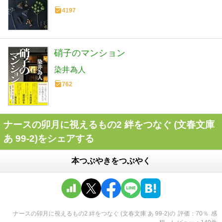
4197
硝子のマンション
染井為人
762
ナースの卯月に視えるもの2 絆をつなぐ (文春文庫
あ 99-2)をシェアする
本つぶやきをつぶやく
ナースの卯月に視えるもの2 絆をつなぐ (文春文庫 あ 99-2)
の
評価
70
％
感