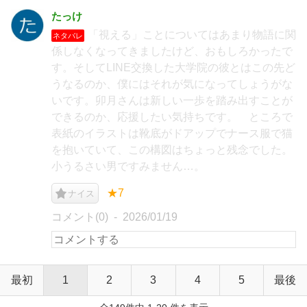
たっけ
「視える」ことについてはあまり物語に関
ネタバレ
係しなくなってきましたけど、おもしろかったで
す。そしてLINE交換した大学院の彼とはこの先ど
うなるのか、僕にはそれが気になってしょうがな
いです。卯月さんは新しい一歩を踏み出すことが
できるのか、応援したい気持ちです。 ところで
表紙のイラストは靴底がドアップでナース服で猫
を抱いていて、この構図はちょっと残念でした。
小うるさい男ですみません…。
★7
ナイス
コメント(0)
2026/01/19
最初
1
2
3
4
5
最後