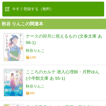
今すぐ登録する（無料）
秋谷 りんこの関連本
ナースの卯月に視えるもの (文春文庫 あ
99-1)
秋谷りんこ
1295
こころのカルテ 潜入心理師・月野ゆん
(小学館文庫 あ 55-1)
秋谷りんこ
409