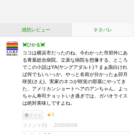
感想レビュー
ネタバレ
︎💓ひかる💓
ココは横浜市だったのね、今わかった市郊外にあ
る青葉総合病院。立派な病院を想像する、ところ
でこの小説はYA(ヤングアダルト)？まぁ面白けれ
ば何でもいいっか。やっと名前が分かったぁ卯月
咲笑(さえ)。実家のネコが咲笑の部屋にやってき
た、アメリカンショートヘアのアンちゃん。よっ
ちゃん寿司チョットいき過ぎでは、ガパオライス
は絶対美味しですよね。
★3
ナイス
コメント(0)
2026/08/08