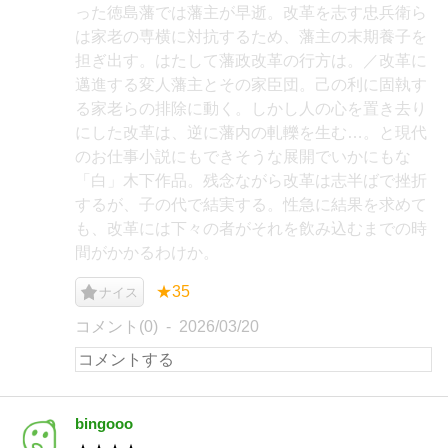
った徳島藩では藩主が早逝。改革を志す忠兵衛ら
は家老の専横に対抗するため、藩主の末期養子を
担ぎ出す。はたして藩政改革の行方は。／改革に
邁進する変人藩主とその家臣団。己の利に固執す
る家老らの排除に動く。しかし人の心を置き去り
にした改革は、逆に藩内の軋轢を生む…。と現代
のお仕事小説にもできそうな展開でいかにもな
「白」木下作品。残念ながら改革は志半ばで挫折
するが、子の代で結実する。性急に結果を求めて
も、改革には下々の者がそれを飲み込むまでの時
間がかかるわけか。
★35
ナイス
コメント(0)
2026/03/20
bingooo