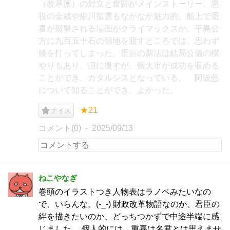
（改革派）の対立と奮闘がメインストーリー。悪
役の金蔵や細川孤雲もなかなか魅力的。船上で重
喜が襲撃される場面がクライマックスか。平島公
方に九百五十石の領地を渡すところでは、思わず
膝を打ってしまった。重喜の新法は結局公儀の横
やりもあり、旧に復すが、藍大市が成功を収める
ことができ、カタルシスとなっている。 阿波藍
について知ることができ、よかった。
★21
ナイス
コメント(0)
2025/09/13
ねこやなぎ
巻頭のイラストつき人物表はラノベみたいなの
で、いらんな。(-_-) 財政改革物語なのか、君臣の
絆を描きたいのか、どっちつかずで中途半端に感
じました。 個人的には、重喜は名君とは思えませ