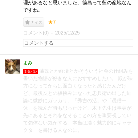
理があるなと思いました。徳島って藍の産地なん
ですね。
★7
ナイス
コメント(0)
2025/12/25
よみ
藩政とか経済とかそういう社会の仕組みを
ネタバレ
書いた物語が好きな人におすすめしたい。 殿が味
方になってからは面白くなったと感じたんだけ
ど、最後友との板挟みになった忠兵衛の出した結
論に微妙にガッカリ。「秀吉の活」や「愚僧一
休」を読んだ時も思ったけど、木下先生は事実が
先にあるとそれをなぞることの方を重要視してい
て勿体ない気がする。本当は凄く魅力的にキャラ
クターを書ける人なのに。