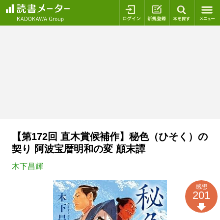
ログイン
新規登録
本を探
【第172回 直木賞候補作】秘色（ひそく）の
契り 阿波宝暦明和の変 顛末譚
木下昌輝
感想
201