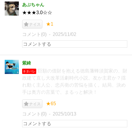
あぶちゃん
★★★3.0☆☆
★1
ナイス
コメント(0)
2025/11/02
紫綺
巨額の借財を抱える徳島藩蜂須賀家の、財
ネタバレ
政建て直し大改革活劇時代小説。友か主君か？揺
れ動く主人公、忠兵衛の苦悩を描く。結局、決め
手は奥方の言葉で、まるっと解決！
★65
ナイス
コメント(0)
2025/10/13