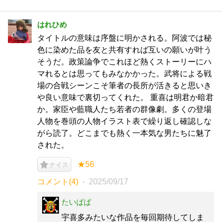
はれひめ
タイトルの意味は序盤に明かされる。阿波では秘
色に染めた品を友と共有すれば互いの願いが叶う
そうだ。政策論争でこれほど熱くストーリーにハ
マれるとは思ってもみなかかった。武将による戦
場の合戦シーンこそ筆者の長所が活きると思いき
や良い意味で裏切ってくれた。 重喜は明君か暗君
か。家臣や藍職人たち若者の群像劇。多くの登場
人物を巻頭の人物イラスト表で繰り返し確認しな
がら読了。どこまでも熱く一本気な男たちに魅了
された。
★56
ナイス
コメント(4)
2025/09/17
たいぱぱ
宇喜多みたいな作品を毎回期待してしま