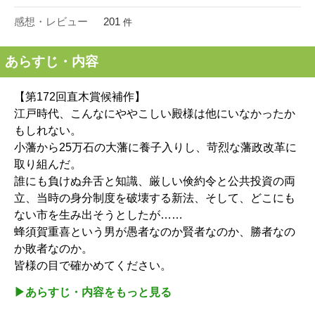
感想・レビュー
201
件
あらすじ・内容
【第172回直木賞候補作】
江戸時代、こんなにややこしい殿様は他にいなかったか
もしれない。
小藩から25万石の大藩に養子入りし、苛烈な藩政改革に
取り組んだ。
誰にも負けぬ弁舌と知識、厳しい倹約令と公共投資の両
立、当時の身分制度を破壊する新法、そして、どこにも
ない市を生み出そうとしたが……
蜂須賀重喜という男が愚者なのか賢者なのか、勝者なの
か敗者なのか。
皆様の目で確かめてください。
▶︎あらすじ・内容をもっと見る