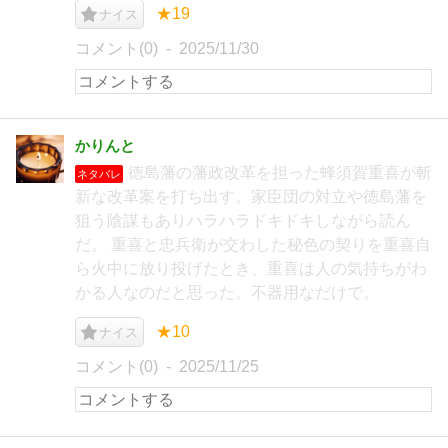
★19
ナイス
コメント(0)
2025/11/30
かりんと
徳島藩の藩政改革を担った蜂須賀重喜が斬
ネタバレ
新な改革案を打ち出す。家臣団の対立や徳島藩を
狙う陰謀もありハラハラドキドキしながら読ん
だ。 重喜と忠兵衛が交わした秘色の契りを重喜自
ら火中に放り投げたとき、重喜は人の気持ちがわ
かる人なのだと思った。不器用なだけで。
★10
ナイス
コメント(0)
2025/11/25