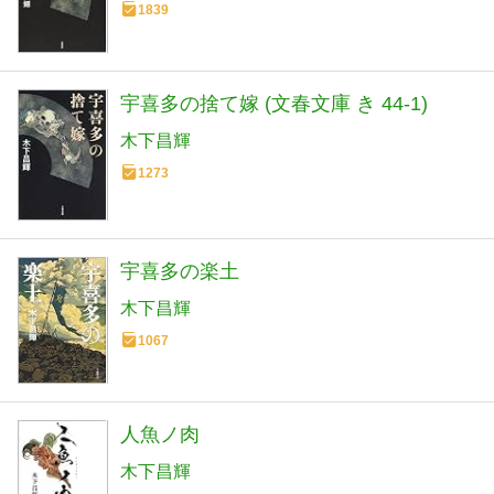
1839
宇喜多の捨て嫁 (文春文庫 き 44-1)
木下昌輝
1273
宇喜多の楽土
木下昌輝
1067
人魚ノ肉
木下昌輝