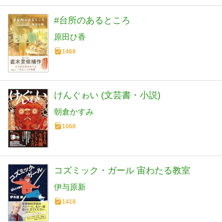
#台所のあるところ
原田ひ香
1468
けんぐゎい (文芸書・小説)
朝倉かすみ
1068
コズミック・ガール 宙わたる教室
伊与原新
1418