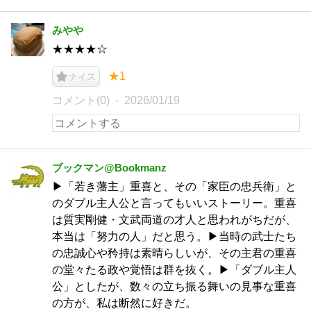
みやや
★★★★☆
★1
ナイス
コメント(0)
2026/01/19
ブックマン@Bookmanz
▶「若き藩主」重喜と、その「家臣の忠兵衛」と
のダブル主人公と言ってもいいストーリー。重喜
は質実剛健・文武両道の才人と思われがちだが、
本当は「努力の人」だと思う。▶当時の武士たち
の忠誠心や矜持は素晴らしいが、その主君の重喜
の堂々たる政や覚悟は群を抜く。▶「ダブル主人
公」としたが、数々の立ち振る舞いの見事な重喜
の方が、私は断然に好きだ。