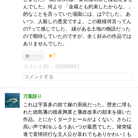
んでした。何より 「金蔵とも約束したからな。」
的なことを言っていた場面には、は?でした。 あ
いつ、人殺しの悪党ですよ。この殿様何言ってん
の?って感じでした。 縁がある土地の物語だった
ので期待していたのですが、全く好みの作品では
ありませんでした。
★7
ナイス
コメント(0)
2025/09/11
万葉語り
これは宇喜多の捨て嫁の系統だった。歴史に埋も
れた徳島藩の殖産興業と藩政改革の顛末を描いた
作品。とにかくダークヒールがよくない。さらに
高い声で剣をふるうあいつが最悪でした。猪突猛
進で直情径行な主人公が哀れでもありかわいくも