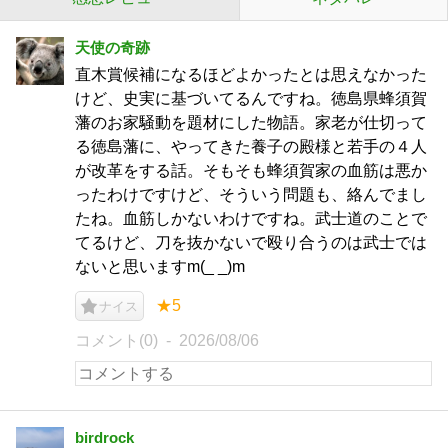
天使の奇跡
直木賞候補になるほどよかったとは思えなかった
けど、史実に基づいてるんですね。徳島県蜂須賀
藩のお家騒動を題材にした物語。家老が仕切って
る徳島藩に、やってきた養子の殿様と若手の４人
が改革をする話。そもそも蜂須賀家の血筋は悪か
ったわけですけど、そういう問題も、絡んでまし
たね。血筋しかないわけですね。武士道のことで
てるけど、刀を抜かないで殴り合うのは武士では
ないと思いますm(_ _)m
★5
ナイス
コメント(0)
2026/08/06
birdrock