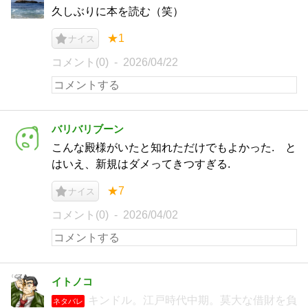
久しぶりに本を読む（笑）
★1
ナイス
コメント(0)
2026/04/22
バリバリブーン
こんな殿様がいたと知れただけでもよかった. と
はいえ、新規はダメってきつすぎる.
★7
ナイス
コメント(0)
2026/04/02
イトノコ
キンドル。江戸時代中期。莫大な借財を負
ネタバレ