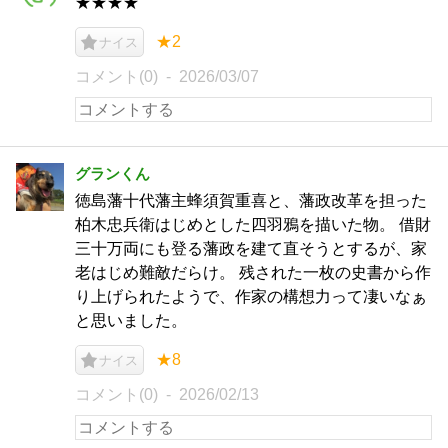
★★★★
★2
ナイス
コメント(0)
2026/03/07
グランくん
徳島藩十代藩主蜂須賀重喜と、藩政改革を担った
柏木忠兵衛はじめとした四羽鴉を描いた物。 借財
三十万両にも登る藩政を建て直そうとするが、家
老はじめ難敵だらけ。 残された一枚の史書から作
り上げられたようで、作家の構想力って凄いなぁ
と思いました。
★8
ナイス
コメント(0)
2026/02/13