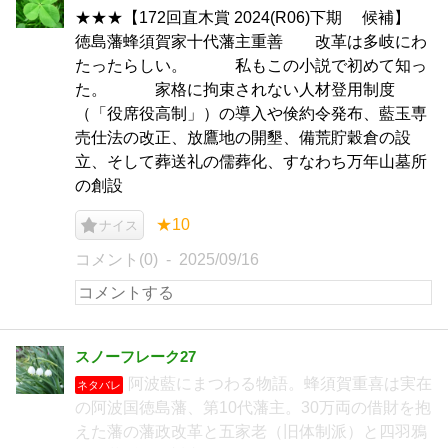
★★★【172回直木賞 2024(R06)下期 候補】
徳島藩蜂須賀家十代藩主重善 改革は多岐にわ
たったらしい。 私もこの小説で初めて知っ
た。 家格に拘束されない人材登用制度
（「役席役高制」）の導入や倹約令発布、藍玉専
売仕法の改正、放鷹地の開墾、備荒貯穀倉の設
立、そして葬送礼の儒葬化、すなわち万年山墓所
の創設
★10
ナイス
コメント(0)
2025/09/16
スノーフレーク27
阿波藍にまつわる物語。蜂須賀重喜は実在
ネタバレ
の阿波国徳島藩、第10代藩主。30万両の借財を抱
えた藩の藩政改革と五家老（旧体制派）と四羽鴉