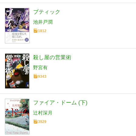
ブティック
池井戸潤
1812
殺し屋の営業術
野宮有
9343
ファイア・ドーム (下)
辻村深月
3929