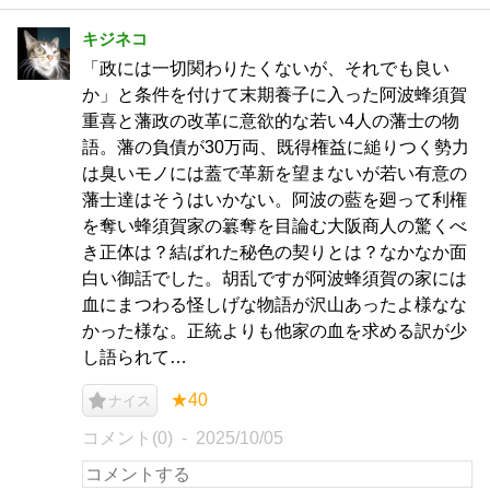
キジネコ
「政には一切関わりたくないが、それでも良い
か」と条件を付けて末期養子に入った阿波蜂須賀
重喜と藩政の改革に意欲的な若い4人の藩士の物
語。藩の負債が30万両、既得権益に縋りつく勢力
は臭いモノには蓋で革新を望まないが若い有意の
藩士達はそうはいかない。阿波の藍を廻って利権
を奪い蜂須賀家の簒奪を目論む大阪商人の驚くべ
き正体は？結ばれた秘色の契りとは？なかなか面
白い御話でした。胡乱ですが阿波蜂須賀の家には
血にまつわる怪しげな物語が沢山あったよ様なな
かった様な。正統よりも他家の血を求める訳が少
し語られて…
★40
ナイス
コメント(0)
2025/10/05