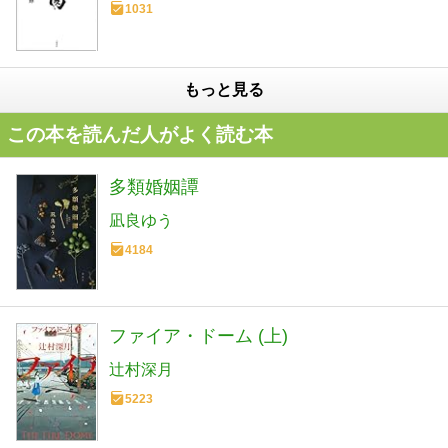
1031
もっと見る
この本を読んだ人がよく読む本
多類婚姻譚
凪良ゆう
4184
ファイア・ドーム (上)
辻村深月
5223