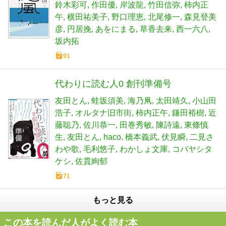
鈴木彩可
作田優
岸波龍
竹田信弥
柿内正
午
横田祐美子
野口理恵
北尾修一
森見登美
彦
円居挽
あをにまる
草香去来
西一六八
坂内拓
91
代わりに読む人0 創刊準備号
友田とん
蛙坂須美
海乃凧
太田靖久
小山田
浩子
オルタナ旧市街
柿内正午
鎌田裕樹
近
藤聡乃
佐川恭一
田巻秀敏
陳詩遠
東條慎
生
友田とん
haco
橋本義武
伏見瞬
二見さ
わや歌
毛利悠子
わかしょ文庫
コバヤシタ
ケシ
佐貫絢郁
71
もっと見る
この本を読んだ人がよく読む本