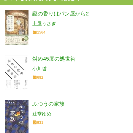
謎の香りはパン屋から2
土屋うさぎ
1564
斜め45度の処世術
小川哲
682
ふつうの家族
辻堂ゆめ
931