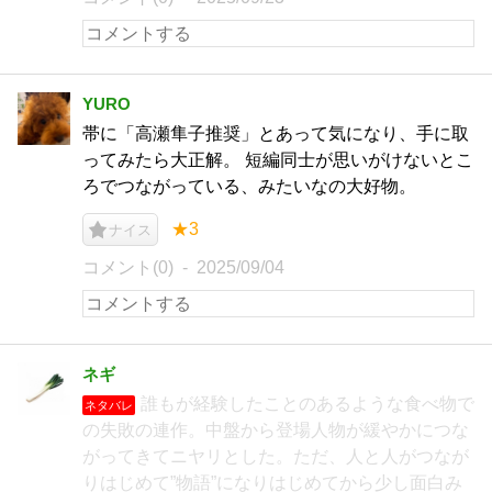
YURO
帯に「高瀬隼子推奨」とあって気になり、手に取
ってみたら大正解。 短編同士が思いがけないとこ
ろでつながっている、みたいなの大好物。
★3
ナイス
コメント(0)
2025/09/04
ネギ
誰もが経験したことのあるような食べ物で
ネタバレ
の失敗の連作。中盤から登場人物が緩やかにつな
がってきてニヤリとした。ただ、人と人がつなが
りはじめて”物語”になりはじめてから少し面白み