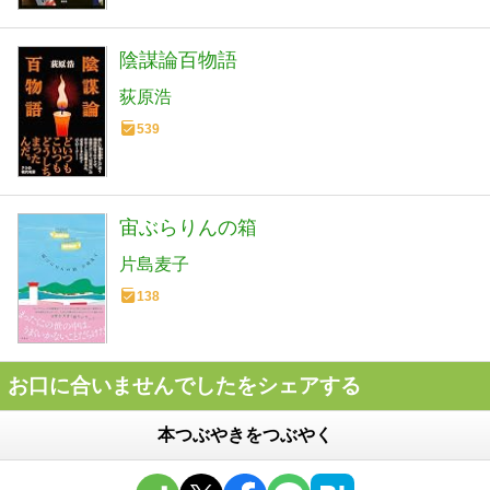
陰謀論百物語
荻原浩
539
宙ぶらりんの箱
片島麦子
138
お口に合いませんでしたをシェアする
本つぶやきをつぶやく