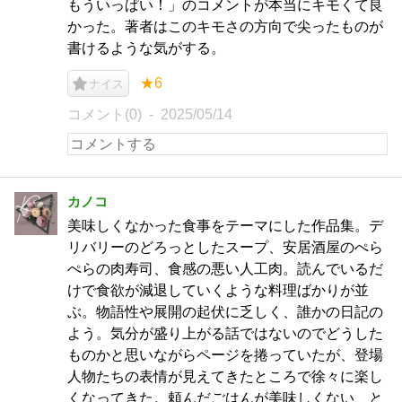
もういっぱい！」のコメントが本当にキモくて良
かった。著者はこのキモさの方向で尖ったものが
書けるような気がする。
★6
ナイス
コメント(0)
2025/05/14
カノコ
美味しくなかった食事をテーマにした作品集。デ
リバリーのどろっとしたスープ、安居酒屋のぺら
ぺらの肉寿司、食感の悪い人工肉。読んでいるだ
けで食欲が減退していくような料理ばかりが並
ぶ。物語性や展開の起伏に乏しく、誰かの日記の
よう。気分が盛り上がる話ではないのでどうした
ものかと思いながらページを捲っていたが、登場
人物たちの表情が見えてきたところで徐々に楽し
くなってきた。頼んだごはんが美味しくない、と