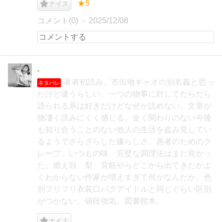
★5
ナイス
コメント(0)
2025/12/08
.
著者初読み。市街地ギャオの別名義と思っ
ネタバレ
たけど違うらしい。一つの物事に対してだらだら
語られる系は好きだけどなぜか読めない。文章が
物凄く読みにくく感じる。全く関わりのない今後
も知り合うことのない他人の生活を盗み見してい
るようでざらざらした嫌らしさ。愚者のためのク
レープ、いつもの味、完璧な調理法はまだ良かっ
た。燃え殻、梨、背筋やらどこから出てきたかよ
くわからない作家が増えすぎて何がなんだか。色
別フリフリ衣装口パクアイドルと同じぐらい区別
がつかない。値段強気。図書館本。
ナイス