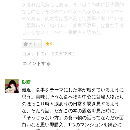
が薄れた気持ちもある。それはこの本に親子愛的
なものとかを求めていなかったがゆえのアンマッ
チである。肉寿司は悪名高くて実際に避けている
（繁華街の「肉バル」「個室居酒屋」は嫌な予感
しかしない！）ので一番面白く読めた。
★4
ナイス
コメント(0)
2025/09/01
砂糖
最近、食事をテーマにした本が増えているように
思う。美味しそうな食べ物を中心に登場人物たち
のほっこり時々涙ありの日常を覗き見するよう
な、そんな話。だがこの本の題名を見た時に、
「そうじゃない方」の食べ物の話ってなんだか面
白いなと思い即購入。1つのマンションを舞台に