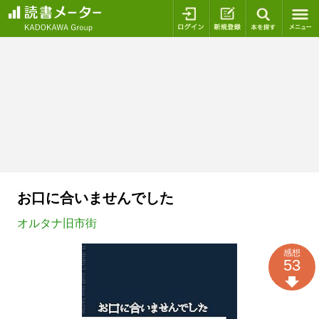
ログイン
新規登録
本を探
お口に合いませんでした
オルタナ旧市街
感想
53