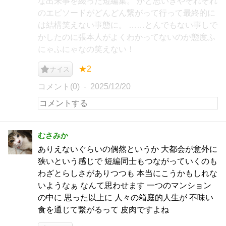
な出来事を綴った短編集。 かと思いきやそれぞれ
のエピソードがどんどん繋がって行って最終的に
は結構笑えない事態に。 ……とんでもない事しで
かしたのに張本人がよくわかってないのか態度ふ
にゃふにゃなの笑えない！
★2
ナイス
コメント(0)
2025/12/20
むさみか
ありえないぐらいの偶然というか 大都会が意外に
狭いという感じで 短編同士もつながっていくのも
わざとらしさがありつつも 本当にこうかもしれな
いようなぁ なんて思わせます 一つのマンション
の中に 思った以上に 人々の箱庭的人生が 不味い
食を通じて繋がるって 皮肉ですよね