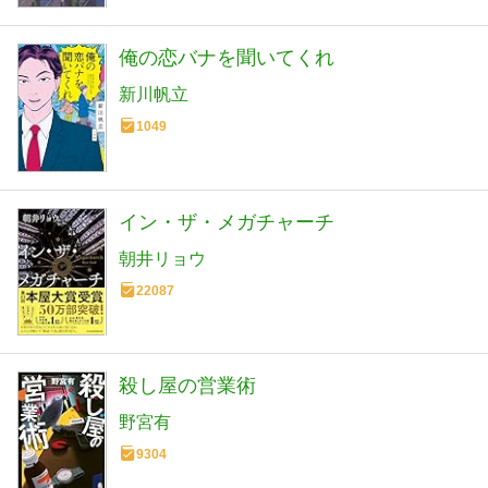
俺の恋バナを聞いてくれ
新川帆立
1049
イン・ザ・メガチャーチ
朝井リョウ
22087
殺し屋の営業術
野宮有
9304