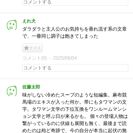
えれ犬
ダラダラと主人公のお気持ちを垂れ流す系の文章
で、一冊同じ調子は飽きてしまった
ナイス
コメント(0)
2025/06/04
佐藤太郎
味がしない冷めたスープのような短編集。麻布競
馬場のエキスが入った何か。帯にもタワマンの文
字。タワマン文学の下位互換をワンルームマンシ
ョン文学と呼ぶ日が来るかも。 個々の登場人物は
繋がっているのに伏線も展開も無く、最後まで読
めたのは殆ど奇跡で、今の自分が本当に起伏の無