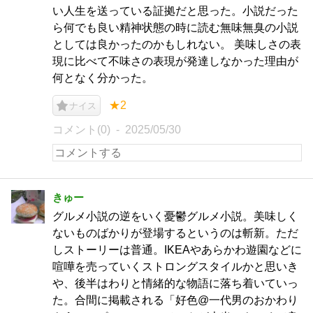
い人生を送っている証拠だと思った。小説だった
ら何でも良い精神状態の時に読む無味無臭の小説
としては良かったのかもしれない。 美味しさの表
現に比べて不味さの表現が発達しなかった理由が
何となく分かった。
★2
ナイス
コメント(0)
2025/05/30
きゅー
グルメ小説の逆をいく憂鬱グルメ小説。美味しく
ないものばかりが登場するというのは斬新。ただ
しストーリーは普通。IKEAやあらかわ遊園などに
喧嘩を売っていくストロングスタイルかと思いき
や、後半はわりと情緒的な物語に落ち着いていっ
た。合間に掲載される「好色@一代男のおかわり