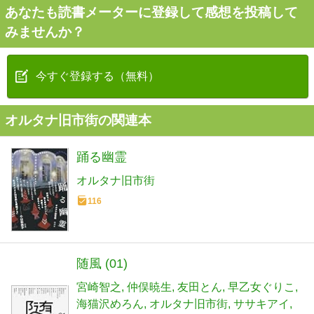
あなたも読書メーターに登録して感想を投稿して
みませんか？
今すぐ登録する（無料）
オルタナ旧市街の関連本
踊る幽霊
オルタナ旧市街
116
随風 (01)
宮崎智之
仲俣暁生
友田とん
早乙女ぐりこ
海猫沢めろん
オルタナ旧市街
ササキアイ