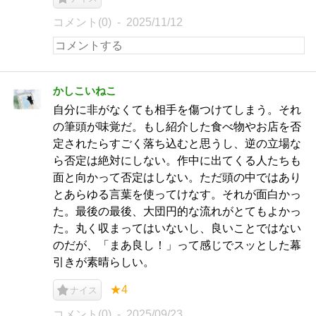
コメント(0)
2025/11/12
かしこいねこ
自分に非がなくても相手を傷つけてしまう。それ
の筆頭が味覚だ。もし紹介した食べ物やお店を否
定されたらすごく落ち込むと思うし、逆の立場な
ら否定は絶対にしない。作中に出てくる人たちも
面と向かって否定はしない。ただ頭の中ではあり
とあらゆる言葉を使ってけなす。それが面白かっ
た。最後の最後、大団円的な流れがとてもよかっ
た。丸く収まってはいないし、良いことではない
のだが、「まあ良し！」って感じでスッとした幕
引きが素晴らしい。
★4
ナイス
コメント(0)
2025/09/23