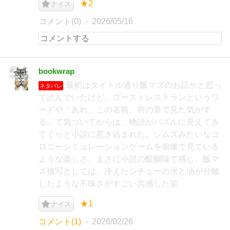
★2
ナイス
コメント(0)
2026/05/16
bookwrap
最初はタイトル通り飯マズのお話かと思っ
ネタバレ
て読んでいたけど、ゴーストレストランというワ
ードや「あれ、この名前、前の章で見た気がす
る」て気づいてからは、物語がパズルに見えてき
てぐっと小説に惹き込まれた。シムズみたいなコ
ロニーシミュレーションゲームを俯瞰で見ている
ような楽しさ。まさに小説の醍醐味て感じ。飯マ
ズ描写としては、冷えたシチューの水と油が分離
したような不味さがすごい共感した笑
★1
ナイス
コメント(1)
2026/02/26