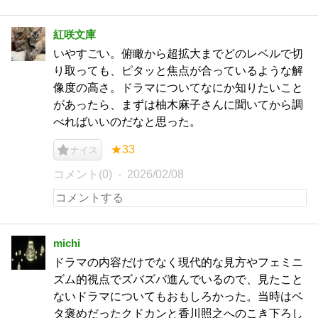
紅咲文庫
いやすごい。俯瞰から超拡大までどのレベルで切
り取っても、ピタッと焦点が合っているような解
像度の高さ。ドラマについてなにか知りたいこと
があったら、まずは柚木麻子さんに聞いてから調
べればいいのだなと思った。
★33
ナイス
コメント(0)
2026/02/08
michi
ドラマの内容だけでなく現代的な見方やフェミニ
ズム的視点でズバズバ進んでいるので、見たこと
ないドラマについてもおもしろかった。当時はベ
タ褒めだったクドカンと香川照之へのこき下ろし