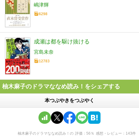
嶋津輝
6298
成瀬は都を駆け抜ける
宮島未奈
12783
柚木麻子のドラマななめ読み！をシェアする
本つぶやきをつぶやく
柚木麻子のドラマななめ読み！
の
評価
56
％
感想・レビュー
143
件