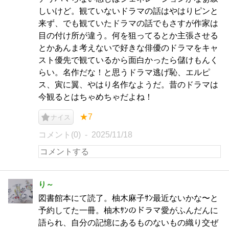
しいけど。観ていないドラマの話はやはりピンと
来ず、でも観ていたドラマの話でもさすが作家は
目の付け所が違う。何を狙ってるとか主張させる
とかあんま考えないで好きな俳優のドラマをキャ
スト優先で観ているから面白かったら儲けもんく
らい。名作だな！と思うドラマ逃げ恥、エルピ
ス、寅に翼、やはり名作なようだ。昔のドラマは
今観るとはちゃめちゃだよね！
★7
ナイス
コメント(0)
2025/11/18
り～
図書館本にて読了。柚木麻子ｻﾝ最近ないかな〜と
予約してた一冊。柚木ｻﾝのドラマ愛がふんだんに
語られ、自分の記憶にあるものないもの織り交ぜ