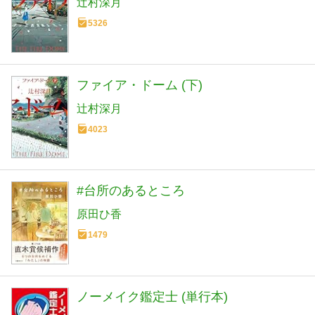
辻村深月
5326
ファイア・ドーム (下)
辻村深月
4023
#台所のあるところ
原田ひ香
1479
ノーメイク鑑定士 (単行本)