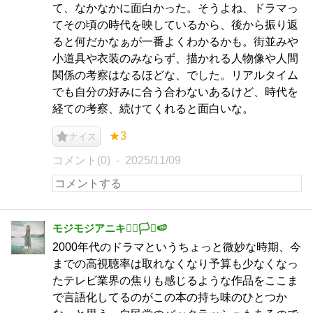
て、なかなかに面白かった。そうよね、ドラマっ
てその頃の時代を映しているから、後から振り返
ると何だかなぁが一番よくわかるかも。街並みや
小道具や衣装のみならず、描かれる人物像や人間
関係の考察はなるほどな、でした。リアルタイム
でも自分の好みに合う合わないあるけど、時代を
経ての考察、続けてくれると面白いな。
★3
ナイス
コメント(0)
2025/11/09
モジモジアニキ🏳️‍🌈🏳️‍⚧️🍉
2000年代のドラマというちょっと微妙な時期、今
までの高視聴率は取れなくなり予算も少なくなっ
たテレビ業界の焦りも感じるような作品をここま
で言語化してるのがこの本の持ち味のひとつか