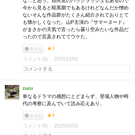
な…と思う。自民党のバックラッシュもあるので
今から見ると暗黒期でもあるけれどなんだか憎め
ないそんな作品群がたくさん紹介されておりとて
も懐かしくなった。山P主演の『サマーヌード』
がまさかの天気で言ったら曇り空みたいな作品だ
ったので言及されててウケた。
★3
ナイス
コメント(0)
2025/11/02
zuzu
単なるドラマの感想にとどまらず、登場人物や時
代の考察に及んでいて読み応えあり。
★4
ナイス
コメント(0)
2025/10/25