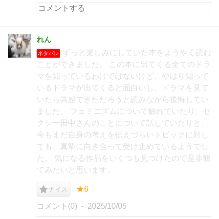
れん
ずっと楽しみにしていた本をようやく読む
ネタバレ
ことができました。 この本に出てくる全てのドラ
マを知っているわけではないけど、やはり知って
いるドラマが出てくると面白いし、ドラマを見て
いたら共感できただろうと読みながら後悔してい
ました。 フェミニズムについて触れていたり、セ
クシー田中さんのことについて話していたりと、
今もまだ自身の考えを伝えづらいトピックに対し
ても、真摯に向き合って受け止めているようでし
た。 気になる作品をいくつも見つけたので是非観
てみたいと思います。
★6
ナイス
コメント(0)
2025/10/05