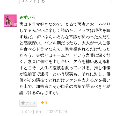
みずいろ
実はドラマ好きなので、まるで著者とおしゃべり
してるみたいに楽しく読めた。ドラマは現代を映
す鏡だ。ずいぶんいろんな常識が変わったんだな
と感慨深い。バブル期だったら、大人が一人ご飯
を食べるドラマなんて、異常視されるだけだった
だろう。夫婦とはチームだ、という言葉に深く頷
く。素直に個性を出し合い、欠点を補いあえる相
手とこそ、人生の荒波を渡っていける。推し俳優
が性加害で逮捕…という現実も。それに対し、俳
優がその演技でどれだけファンを支えるかを書い
た上で、加害者こそが自分の言葉で語るべきと結
論づけるのはさすが。
★6
ナイス
コメント(0)
2025/10/24