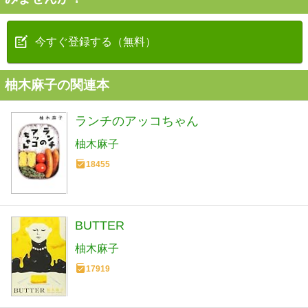
今すぐ登録する（無料）
柚木麻子の関連本
ランチのアッコちゃん
柚木麻子
18455
BUTTER
柚木麻子
17919