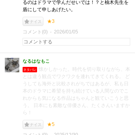
るのはドラマで学んだせいでは！？と柚木先生を
盾にして申しあげたい。
★3
ナイス
コメント(0)
2026/01/05
なるはなもこ
懐かしかった。時代を切り取りながら、本
ネタバレ
とは違う観点でワクワクを連れてきてくれる。 ど
うしても海外と比較されがちではあるが、私も日
本のドラマに希望を持ち続けている人間なのでこ
れからも気になる作品はちゃんと観ていこうと思
う。 日本にも素敵な俳優さん、たくさんいますか
ら！
★5
ナイス
コメント(0)
2025/12/30