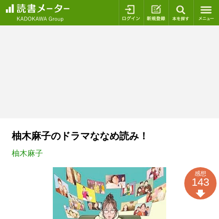
ログイン
新規登録
本を探
柚木麻子のドラマななめ読み！
柚木麻子
感想
143