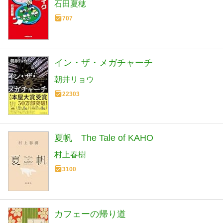
石田夏穂
707
イン・ザ・メガチャーチ
朝井リョウ
22303
夏帆 The Tale of KAHO
村上春樹
3100
カフェーの帰り道