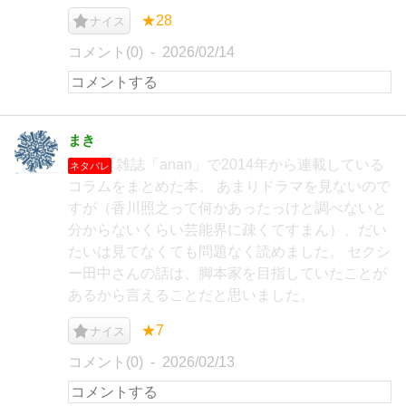
★28
ナイス
コメント(0)
2026/02/14
まき
雑誌「anan」で2014年から連載している
ネタバレ
コラムをまとめた本。 あまりドラマを見ないので
すが（香川照之って何かあったっけと調べないと
分からないくらい芸能界に疎くてすまん）、だい
たいは見てなくても問題なく読めました。 セクシ
ー田中さんの話は、脚本家を目指していたことが
あるから言えることだと思いました。
★7
ナイス
コメント(0)
2026/02/13