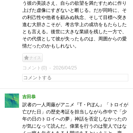
う彼の美談さえ、自らの欲望を満たすために作り
上げた虚像にすぎないと断じる。だが同時に、そ
の利己性や他者を顧みぬ執念、そして目標へ突き
進む大胆さこそが、考古学上の成功をもたらした
とも言える。後世に大きな業績を残した一方で、
その代償として彼が失ったものは、周囲からの愛
情だったのかもしれない。
ナイス
コメント(0)
2026/04/25
吉田恭
訳者の一人周藤がアニメ『T・Pぼん』「トロイが
亡びた日」の歴史考証を担当しながら作中で「少
年の日のトロイへの夢」神話を否定しなかったの
が気になって読んだ。偉業を行うのは聖人ではな