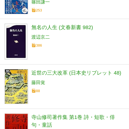
篠田謙一
253
無名の人生 (文春新書 982)
渡辺京二
386
近世の三大改革 (日本史リブレット 48)
藤田覚
88
寺山修司著作集 第1巻 詩・短歌・俳
句・童話