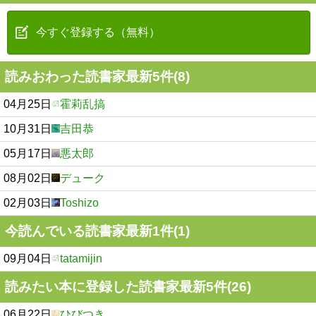
今すぐ登録する（無料）
読みおわった読書家最新5件(8)
04月25日
霍莉乱搞
10月31日
吉田恭
05月17日
悪太郎
08月02日
デューク
02月03日
Toshizo
今読んでいる読書家最新1件(1)
09月04日
tatamijin
読みたい本に登録した読書家最新5件(26)
06月22日
ひびつき