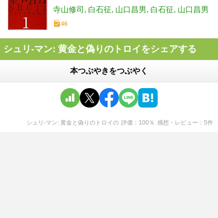
寺山修司
白石征
山口昌男
白石征
山口昌男
46
シュリ-マン: 黄金と偽りのトロイをシェアする
本つぶやきをつぶやく
シュリ-マン: 黄金と偽りのトロイ
の
評価
100
％
感想・レビュー
5
件