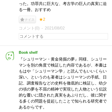
った。功罪共に巨大な、考古学の巨人の真実に迫
る一冊。おすすめ
★2
ナイス
コメント(0)
2021/08/02
Book shelf
『シュリーマン・黄金発掘の夢』同様、シュリー
マンを別の角度で検証した内容であるが、本書は
もはや「シュリーマン学」と読んでもいいくらい
深い。というのも著者はシュリーマンの手紙、日
記、調査報告などの史料を徹底的に検証し、幼少
の頃の夢を不屈の精神で実現した人物という伝説
的な覆いに隠された真実をあぶりだし、彼に関す
る多くの問題を提起したことで知られる研究者で
あるからです。