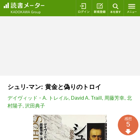
ログイン
新規登録
本を探
シュリ-マン: 黄金と偽りのトロイ
デイヴィッド・A. トレイル
,
David A. Traill
,
周藤芳幸
,
北
村陽子
,
沢田典子
感想
5