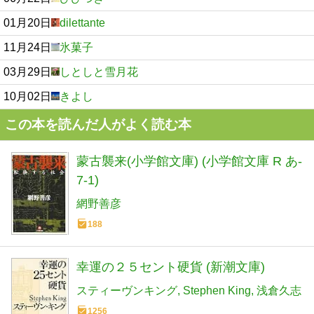
01月20日
dilettante
11月24日
氷菓子
03月29日
しとしと雪月花
10月02日
きよし
この本を読んだ人がよく読む本
蒙古襲来(小学館文庫) (小学館文庫 R あ-
7-1)
網野善彦
188
幸運の２５セント硬貨 (新潮文庫)
スティーヴンキング
Stephen King
浅倉久志
1256