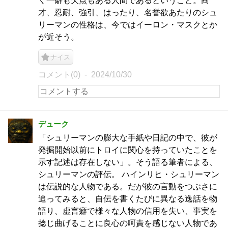
く一癖も欠点もある人間であるということ。商
才、忍耐、強引、はったり、名誉欲あたりのシュ
リーマンの性格は、今ではイーロン・マスクとか
が近そう。
ナイス
コメント(0)
2024/10/30
デューク
「シュリーマンの膨大な手紙や日記の中で、彼が
発掘開始以前にトロイに関心を持っていたことを
示す記述は存在しない」。そう語る筆者による、
シュリーマンの評伝。 ハインリヒ・シュリーマン
は伝説的な人物である。だが彼の言動をつぶさに
追ってみると、自伝を書くたびに異なる逸話を物
語り、虚言癖で様々な人物の信用を失い、事実を
捻じ曲げることに良心の呵責を感じない人物であ