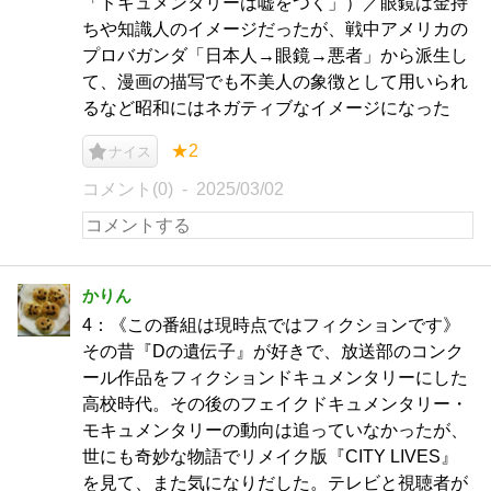
「ドキュメンタリーは嘘をつく」）／眼鏡は金持
ちや知識人のイメージだったが、戦中アメリカの
プロバガンダ「日本人→眼鏡→悪者」から派生し
て、漫画の描写でも不美人の象徴として用いられ
るなど昭和にはネガティブなイメージになった
★2
ナイス
コメント(0)
2025/03/02
かりん
4：《この番組は現時点ではフィクションです》
その昔『Dの遺伝子』が好きで、放送部のコンク
ール作品をフィクションドキュメンタリーにした
高校時代。その後のフェイクドキュメンタリー・
モキュメンタリーの動向は追っていなかったが、
世にも奇妙な物語でリメイク版『CITY LIVES』
を見て、また気になりだした。テレビと視聴者が