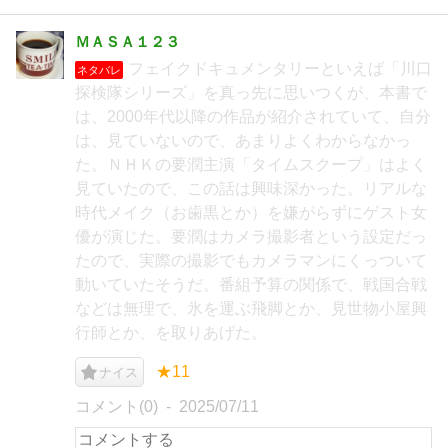
ＭＡＳＡ１２３
フェイクドキュメンタリーといえば「川口
ネタバレ
探検隊シリーズ」を真っ先に思いつくが、本書で
は、2000年代以降の作品が紹介されていて、自分
は、見ていないので、あまりよくわからなかっ
た。ＮＨＫの要潤主演「タイムスクープ」はよく
見ていたので、この話は興味深かった。リアルな
時代メイク（お歯黒とか）を嫌がらずにゲスト女
優が演じた。要潤はカメラ撮影者という設定だっ
たので、実際の撮影でもカメラマンにくっついて
動いていたそうだ。番組予算の関係で、戦国合戦
などは無理で、氷を運ぶ飛脚とか、見世物小屋興
行師とか、を取りあげた。
★11
ナイス
コメント(0)
2025/07/11