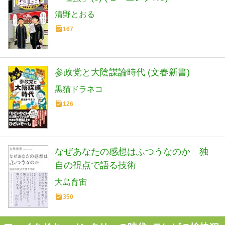
清野とおる
167
参政党と大陰謀論時代 (文春新書)
黒猫ドラネコ
126
なぜあなたの感想はふつうなのか 独
自の視点で語る技術
大島育宙
350