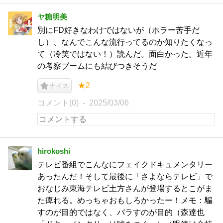
ヤ糖明美
別にFD好きなわけではないが（ホラー苦手だ
し）、なんでこんな流行ってるのか知りたくなっ
て（冷笑ではない！）読んだ。面白かった。近年
の考察ブームにも結びつきそうだ
★2
ナイス
コメント(0)
2025/03/06
hirokoshi
テレビ番組でこんなにフェイクドキュメンタリー
あったんだ！そして最後に「さよならテレビ」で
おなじみ東海テレビ土方さんが登場するとこがま
た痺れる。めっちゃおもしろかったー！メモ：騙
すのが目的ではなく、バラすのが目的（森達也