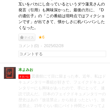
互いをバカにし合っているというダウ蓮見さんの
発言（引用）も興味深かった。最後の方に、『D
の遺伝子』の「この番組は現時点ではフィクショ
ンです」が出てきて、懐かしさに机バンバンした
くなった。
★6
ナイス
コメント(0)
2025/02/28
本よみお
図書館にて目に留まった本。近年、私はド
ネタバレ
キュメンタリー番組が好きで、フェイクドキュメ
ンタリーにも興味があったので、手にとって、速
読で読んだ。 日本のフェイクドキュメンタリーの
歴史はあの『放送禁止』から始まったという。放
送禁止、15年ぐらい前にバイト仲間とハマってよ