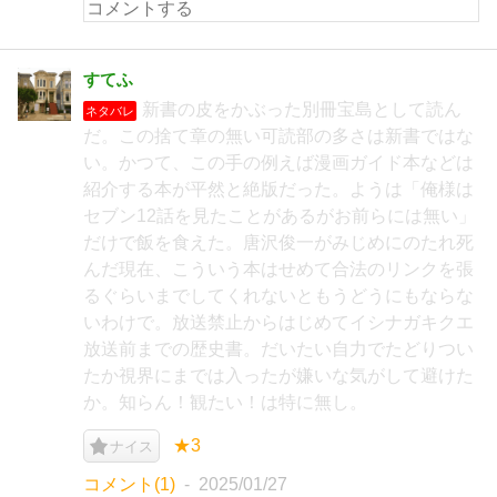
すてふ
新書の皮をかぶった別冊宝島として読ん
ネタバレ
だ。この捨て章の無い可読部の多さは新書ではな
い。かつて、この手の例えば漫画ガイド本などは
紹介する本が平然と絶版だった。ようは「俺様は
セブン12話を見たことがあるがお前らには無い」
だけで飯を食えた。唐沢俊一がみじめにのたれ死
んだ現在、こういう本はせめて合法のリンクを張
るぐらいまでしてくれないともうどうにもならな
いわけで。放送禁止からはじめてイシナガキクエ
放送前までの歴史書。だいたい自力でたどりつい
たか視界にまでは入ったが嫌いな気がして避けた
か。知らん！観たい！は特に無し。
★3
ナイス
コメント(1)
2025/01/27