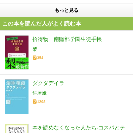
もっと見る
この本を読んだ人がよく読む本
拾得物 南贍部学園生徒手帳
梨
354
ダクダデイラ
餅屋蛾
1208
本を読めなくなった人たち-コスパとテ