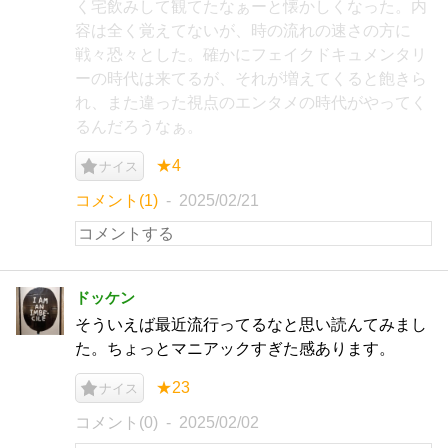
く宅飲みして観てたなぁーと懐かしくなった。内
容は全く覚えてないが、時の流れの速さの方に
戦々恐々とした。確かにフェイクドキュメンタリ
ーの時代は来てるが、それが増えてくると飽きら
れ、また違った視点のエンタメの時代がやってく
るんだろうなぁ。
★4
ナイス
コメント(1)
2025/02/21
ドッケン
そういえば最近流行ってるなと思い読んてみまし
た。ちょっとマニアックすぎた感あります。
★23
ナイス
コメント(0)
2025/02/02