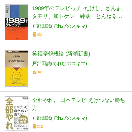
1989年のテレビっ子 -たけし、さんま、
タモリ、加トケン、紳助、とんねる
ず、ウンナン、ダウンタウン、その他
戸部田誠(てれびのスキマ)
多くの芸人とテレビマン、そして11歳
431
の僕の青春記
笑福亭鶴瓶論 (新潮新書)
戸部田誠(てれびのスキマ)
341
全部やれ。 日本テレビ えげつない勝ち
方
戸部田誠(てれびのスキマ)
213