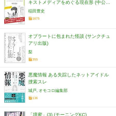
キストメディアをめぐる現在形 (中公新
書ラクレ 861)
稲田豊史
1675
オブラートに包まれた怪談 (サンクチュ
アリ出版)
梨
355
悪魔情報 ある失踪したネットアイドル
捜索スレ
城戸
オモコロ編集部
136
「壇蜜」(3) (モーニングKC)