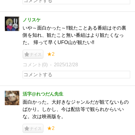
ノリスケ
いや～面白かった～‼️観たことある番組はその裏
側を知れ、観たこと無い番組はより観たくなっ
た。 帰って早くUFO山が観たい‼️
★2
ナイス
コメント(0)
2025/12/28
活字@れつだん先生
面白かった。大好きなジャンルだが観てないもの
ばかり。しかし、今は配信等で観られからいい
な。次は映画版を。
★2
ナイス