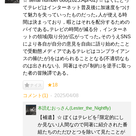
☆ serial number 080(2025:Apr-02) ☆ ぼくにとっ
てテレビはインターネット普及後に加速度をつけ
て魅力を失っていったものだった｡人が使える時
間は決まっており，暇とはそれを配分するための
パイである｡テレビの時間が減る分，インターネ
ットの領域(取り分)が広がってった｡そのうえSNS
により各自が自分の意見を自由に語り始めたこと
で受動態メディアであるテレビはコンプライアン
スの箍(たが)をはめられることとなる(不適切なも
のは出されない)。同著はその｢制約｣を逆手に取っ
た者の冒険譚である。
★18
ナイス
コメント(1)
2025/04/08
本読むおっさん(Lester_the_Nightfly)
【補遺】☆ ぼくはテレビを｢限定的にし
か見ない｣人間なので同著に紹介された番
組たちのただひとつを除いて見たことが