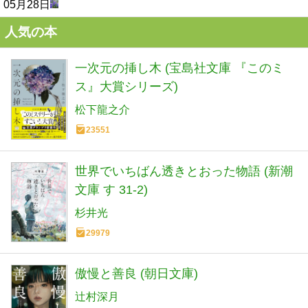
05月28日
人気の本
一次元の挿し木 (宝島社文庫 『このミ
ス』大賞シリーズ)
松下龍之介
23551
世界でいちばん透きとおった物語 (新潮
文庫 す 31-2)
杉井光
29979
傲慢と善良 (朝日文庫)
辻村深月