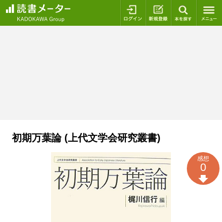
ログイン
新規登録
本を探
初期万葉論 (上代文学会研究叢書)
感想
0