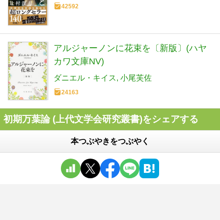
42592
アルジャーノンに花束を〔新版〕(ハヤ
カワ文庫NV)
ダニエル・キイス
小尾芙佐
24163
初期万葉論 (上代文学会研究叢書)をシェアする
本つぶやきをつぶやく