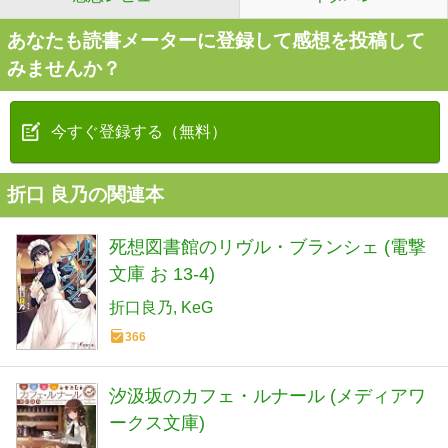
あなたも読書メーターに登録して感想を投稿して
みませんか？
今すぐ登録する（無料）
折口 良乃の関連本
死想図書館のリヴル・ブランシェ (電撃
文庫 お 13-4)
折口良乃
KeG
366
汐汲坂のカフェ・ルナール (メディアワ
ークス文庫)