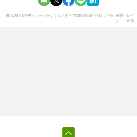
俺の幼馴染がデッッッッかくなりすぎた (電撃文庫)
の
評価
77
％
感想・レビ
ュー
39
件