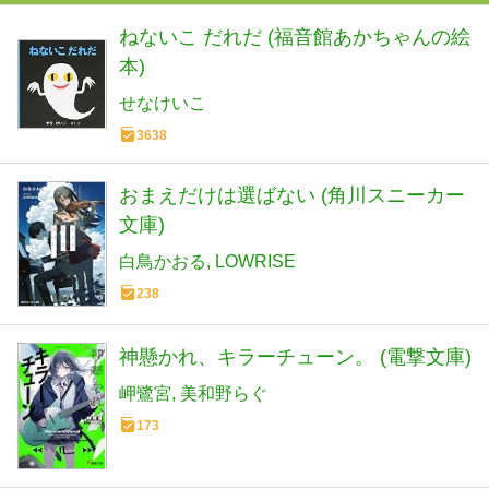
ねないこ だれだ (福音館あかちゃんの絵
本)
せなけいこ
3638
おまえだけは選ばない (角川スニーカー
文庫)
白鳥かおる
LOWRISE
238
神懸かれ、キラーチューン。 (電撃文庫)
岬鷺宮
美和野らぐ
173