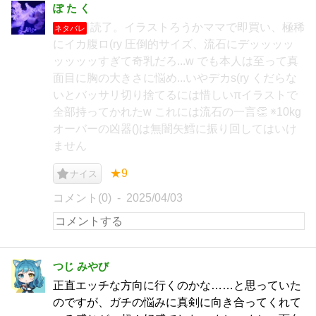
ぽ た く
読了。イラストろうかママで即買い、極稀
ネタバレ
にイカ腹ロ(ry 圧倒的サイズ、流石にデッッッッ
ッッッッすぎて奇乳だろ...w でも本人は至って真
面目に胸の大きさに悩め...いやデカs(ry くだらな
いとバッサリ切り捨てるには惜しいπイラストで
全部持ってかれたw これには流石の一言👏 ※10kg
オーバーの凶器()は無闇矢鱈に振り回してはいけ
ません
★9
ナイス
コメント(0)
2025/04/03
つじ みやび
正直エッチな方向に行くのかな……と思っていた
のですが、ガチの悩みに真剣に向き合ってくれて