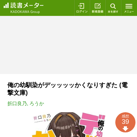
ログイン
新規登録
本を探
俺の幼馴染がデッッッッかくなりすぎた (電
撃文庫)
折口良乃
,
ろうか
感想
39