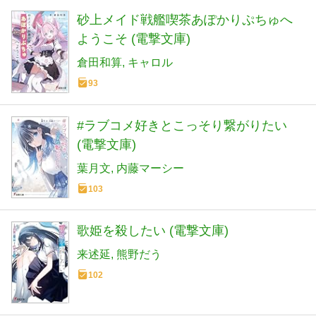
砂上メイド戦艦喫茶あぽかりぷちゅへ
ようこそ (電撃文庫)
倉田和算
キャロル
93
#ラブコメ好きとこっそり繋がりたい
(電撃文庫)
葉月文
内藤マーシー
103
歌姫を殺したい (電撃文庫)
来述延
熊野だう
102