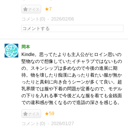
★7
ナイス
コメント(0)
2026/02/06
岡本
Kindle。思ってたよりも主人公がヒロイン思いの
堅物なので想像していたイチャラブではないもの
の、スキンシップは多めなので今後の進展に期
待。物を壊したり痴漢にあったり着たい服が無か
ったりと真剣に向き合うシーンが多くて良い。超
乳界隈では服や下着の問題が定番なので、モデル
の下りを入れる事で今後どんな服を着ても金銭面
での違和感が無くなるので造詣の深さを感じる。
★59
ナイス
コメント(0)
2026/01/27