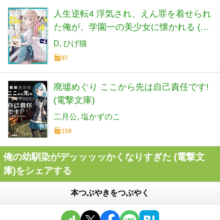
人生逆転4 浮気され、えん罪を着せられ
た俺が、学園一の美少女に懐かれる (角
川スニーカー文庫)
D
ひげ猫
97
廃墟めぐり ここから先は自己責任です!
(電撃文庫)
二月公
塩かずのこ
159
俺の幼馴染がデッッッッかくなりすぎた (電撃文
庫)をシェアする
本つぶやきをつぶやく