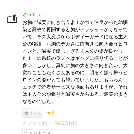
とってぃー
お胸に誠実に向き合うよ！かつて仲良かった幼馴
染と高校で再開すると胸がデッッッッかくなって
いて、その大変さからボディーガードになる主人
公の物語。お胸のデカさに前向きに向き合うヒロ
インと、誠実で優しすぎる主人公の姿が良かっ
た！この系統のラノベはギャグに振り切ることが
多い。しかし、真剣に胸の大きさに向き合い、大
変なこともたくさんあるのに、明るく振り舞うヒ
ロインの姿がとても輝いていました。もちろん、
エッチで読者サービスな場面もありますが、それ
は主人公の頑張りと誠実さから出るご褒美のよう
なものでした。
★8
ナイス
コメント(0)
2026/01/10