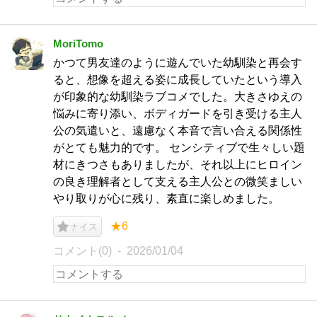
MoriTomo
かつて男友達のように遊んでいた幼馴染と再会す
ると、想像を超える姿に成長していたという導入
が印象的な幼馴染ラブコメでした。大きさゆえの
悩みに寄り添い、ボディガードを引き受ける主人
公の気遣いと、遠慮なく本音で言い合える関係性
がとても魅力的です。 センシティブで生々しい題
材にきつさもありましたが、それ以上にヒロイン
の良き理解者として支える主人公との微笑ましい
やり取りが心に残り、素直に楽しめました。
★6
ナイス
コメント(0)
2026/01/04