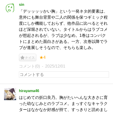
sin
「デッッッッかい胸」という一発ネタ的要素は、
意外にも舞台背景や二人の関係を保つギミック程
度にしか機能しておらず、他作品に比べるとそれ
ほど深堀されていない。タイトルからはラブコメ
が想起されるが、ラブは少なめ。1巻はコンパク
トにまとめた面白さがある。一方、次巻以降でラ
ブが進展しそうなので、そちらも楽しみ。
★4
ナイス
コメント(0)
2025/12/01
hirayama46
はじめての折口良乃。胸がたいへんな大きさに育
った幼なじみとのラブコメ。まっすぐなキャラク
ターはなかなか好感が持て、すっきりと読めまし