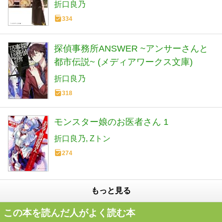
折口良乃
334
探偵事務所ANSWER ~アンサーさんと
都市伝説~ (メディアワークス文庫)
折口良乃
318
モンスター娘のお医者さん 1
折口良乃
Zトン
274
もっと見る
この本を読んだ人がよく読む本