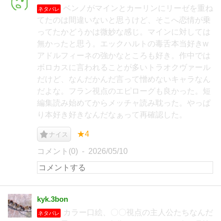
ベンノがマインとカーリンにリーゼを重ね
ネタバレ
てたのは間違いないと思うけど、そこへ恋情が乗
ってたかどうかは微妙な感じ。マインに対しては
無かったと思う。エックハルトの毒舌本当好きw
アドルフィーネの強かなところも好き。作中では
ボロカスに言われることが多いトラオクヴァール
だけど、なんだかんだ言って憎めないキャラなん
だよな。フラン視点のエピローグも良かった。短
編集読み始めてからメッチャ読み耽った。やっぱ
り本好き好きなんだなぁって再確認した。
★4
ナイス
コメント(0)
2026/05/10
kyk.3bon
カラー口絵、〇〇視点の主人公たちなんだ
ネタバレ