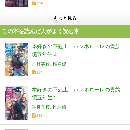
3248
もっと見る
この本を読んだ人がよく読む本
本好きの下剋上 ハンネローレの貴族
院五年生３
香月美夜
椎名優
417
本好きの下剋上 ハンネローレの貴族
院五年生１
香月美夜
椎名優
940