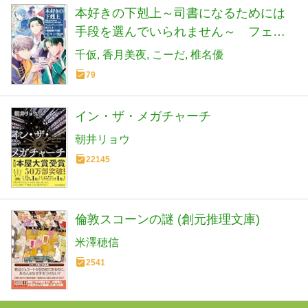
本好きの下剋上～司書になるためには
手段を選んでいられません～ フェル
ディナンドの館にて 第1巻
千仮
香月美夜
こーだ
椎名優
79
イン・ザ・メガチャーチ
朝井リョウ
22145
倫敦スコーンの謎 (創元推理文庫)
米澤穂信
2541