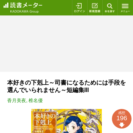
ログイン
新規登録
本を探
本好きの下剋上～司書になるためには手段を
選んでいられません～短編集Ⅲ
香月美夜
,
椎名優
感想
196