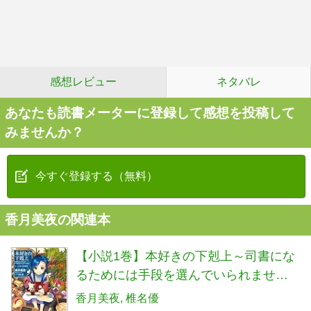
感想レビュー
ネタバレ
あなたも読書メーターに登録して感想を投稿して
みませんか？
今すぐ登録する（無料）
香月美夜の関連本
【小説1巻】本好きの下剋上～司書にな
るためには手段を選んでいられません
～第一部「兵士の娘1」
香月美夜
椎名優