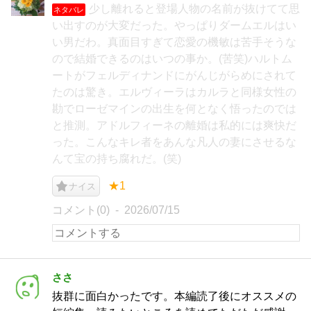
少し離れると登場人物の名前が抜けてて思
ネタバレ
い出すのが大変だった。やっぱりダームエルはい
い男だわ。真面目すぎて恋愛の機敏は苦手そうな
ので結婚できるのはいつの事か。(苦笑)ハルトム
ートがフェルディナンドにがんじがらめにされて
たのは驚き。エルヴィーラはカルラと同様女性の
勘でローゼマインの出生を何となく悟ったのでは
と推測。アドルフィーネの離婚は私的には爽快だ
った。こんなキレ者をあんな凡人の妻にさせるな
んて宝の持ち腐れだ。(笑)
★1
ナイス
コメント(0)
2026/07/15
ささ
抜群に面白かったです。本編読了後にオススメの