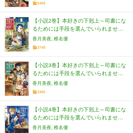
5468
【小説2巻】本好きの下剋上～司書にな
るためには手段を選んでいられません
～第一部「兵士の娘2」
香月美夜
椎名優
3748
【小説3巻】本好きの下剋上～司書にな
るためには手段を選んでいられません
～第一部「兵士の娘3」
香月美夜
椎名優
3460
【小説4巻】本好きの下剋上～司書にな
るためには手段を選んでいられません
～第二部「神殿の巫女見習い1」
香月美夜
椎名優