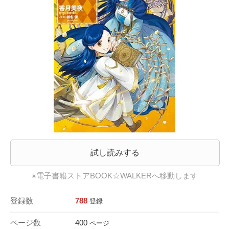
試し読みする
※電子書籍ストアBOOK☆WALKERへ移動します
登録数
788
登録
ページ数
400
ページ