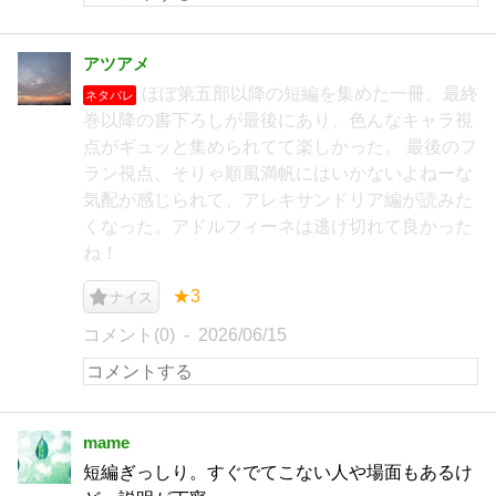
アツアメ
ほぼ第五部以降の短編を集めた一冊。最終
ネタバレ
巻以降の書下ろしが最後にあり、色んなキャラ視
点がギュッと集められてて楽しかった。 最後のフ
ラン視点、そりゃ順風満帆にはいかないよねーな
気配が感じられて、アレキサンドリア編が読みた
くなった。アドルフィーネは逃げ切れて良かった
ね！
★3
ナイス
コメント(0)
2026/06/15
mame
短編ぎっしり。すぐでてこない人や場面もあるけ