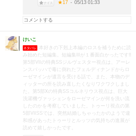
★17
05/13 01:33
ナイス
けいこ
本好きの下剋上本編のロスを補うために読
ネタバレ
み始めた短編集。短編集Ⅲが１番面白かったです!!
第5部Ⅶの特典SSジルヴェスター視点は、アーレ
ンスバッハで毒に倒れたフェルディナンドからロ
ーゼマインが遺言を受ける話で、また、本物のデ
ィッターの所を読み直したくなりワクワクしまし
た。第5部Ⅹの特典SSコルネリウス視点は、巨大
洗濯機ヴァッシェンをローゼマインが何を洗い流
したのかを考察していました。トゥーリ視点の第
5部ⅦSSでは、突然結婚しちゃったかのようで違
和感があったトゥーリとルッツの気持ちの進展が
読めて嬉しかったです。