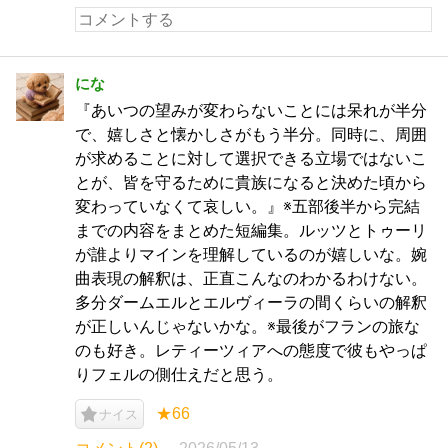
にな
『あいつの望みが変わらないことには呆れが半分
で、嬉しさと懐かしさがもう半分。同時に、周囲
が求めることに対して選択できる立場ではないこ
とが、皆を守るために貴族になると決めた頃から
変わっていなくて哀しい。』※五部後半から完結
までの内容をまとめた短編集。ルッツとトゥーリ
が誰よりマインを理解しているのが嬉しいな。婉
曲表現の解釈は、正直こんなのわかるわけない。
多分ダームエルとエルヴィーラの間くらいの解釈
が正しいんじゃないかな。※最後がフランの旅な
のも好き。レティーツィアへの態度で彼もやっぱ
りフェルの側仕えだと思う。
★66
ナイス