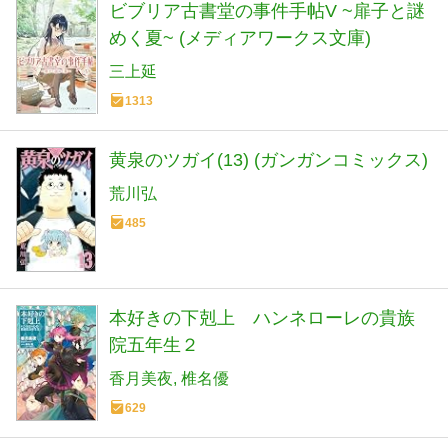
ビブリア古書堂の事件手帖V ~扉子と謎
めく夏~ (メディアワークス文庫)
三上延
1313
黄泉のツガイ(13) (ガンガンコミックス)
荒川弘
485
本好きの下剋上 ハンネローレの貴族
院五年生２
香月美夜
椎名優
629