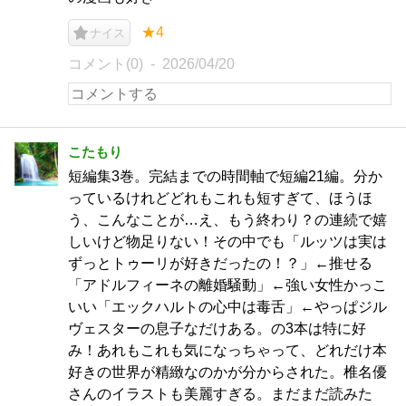
★4
ナイス
コメント(0)
2026/04/20
こたもり
短編集3巻。完結までの時間軸で短編21編。分か
っているけれどどれもこれも短すぎて、ほうほ
う、こんなことが…え、もう終わり？の連続で嬉
しいけど物足りない！その中でも「ルッツは実は
ずっとトゥーリが好きだったの！？」←推せる
「アドルフィーネの離婚騒動」←強い女性かっこ
いい「エックハルトの心中は毒舌」←やっぱジル
ヴェスターの息子なだけある。の3本は特に好
み！あれもこれも気になっちゃって、どれだけ本
好きの世界が精緻なのかが分からされた。椎名優
さんのイラストも美麗すぎる。まだまだ読みた