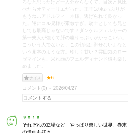
ろなと思ったけど一人分からなくて、目次と見比
べたらオティーリエだった。王子1のkzっぷりが
もうね…アドルフィーネ様、逃げられて良かっ
た。逆にコル兄様が素敵すぎ。騎士としても兄と
しても最高じゃないです？ダンケルフェルガーの
第一夫人が強くて肝の座りっぷりがかっこいい。
こういう人でないと、この領地は御せないよなと
いう見本のような方。珍しく甘い？雰囲気のロー
ゼマインも、呆れ顔のフェルディナンド様も楽し
めました。
★6
ナイス
コメント(0)
2026/04/27
ｓｏｒａ
それぞれの立場など やっぱり楽しい世界。巻末
の漫画も好き