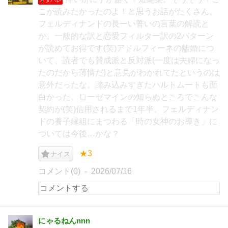
こが読みたかったのよ！と思うお話がたくさん。
フェルディナンドの長ーい誓いの言葉の解読と
か。一般的な訳と恋愛フィルター訳の2パターン
が読めてお得です(笑)アドルフィーネの離婚につ
いて、読者でも賛成派と反対派(一度は夫婦になっ
たのだから薄情だ)と意見がわかれてたというのは
意外だったな。踏み込みすぎたハルトムートも面
白かった。ローゼマインの知らぬところでこんな
契約が(笑)信用されるまで1年半。フェルディナン
ドの養子縁組にまつわる「時の女神のお導き」に
ついては今後…かな？
★3
ナイス
コメント(0)
2026/07/16
にゃるねんnnn