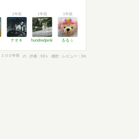
1年前
1年前
1年前
ナオキ
hundredpink
るるぅ
１００年骨
の
評価
63
感想・レビュー
3
％
件