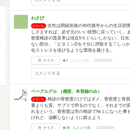
わさび
女性は閉経前後の40代後半からの生活習
ネタバレ
しさえすれば、必ず元のいい状態に戻っていく。
密度検診の普及率は現在5％ぐらいしかない。日光
ない部分。「ビタミンDを十分に摂取する▽しっ
化ストレスを浴びるような環境を避ける」
ナイス
★2
コメント(
0
)
2025/06/22
ベーグルグル （感想、本登録のみ）
検診の骨密度だけではダメ。骨密度と骨
ネタバレ
量よりも質。サプリで摂るのでなく、それまでの
れるという。骨密度は市の検診で№１になった事も
けれど、油断しないように鍛えよう。
ナイス
★38
コメント(
4
)
2025/05/24