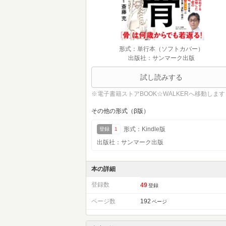
形式：単行本（ソフトカバー）
出版社：サンマーク出版
試し読みする
※電子書籍ストアBOOK☆WALKERへ移動します
その他の形式（β版）
形式：Kindle版
登録
1
出版社：サンマーク出版
本の詳細
登録数
49
登録
ページ数
192
ページ