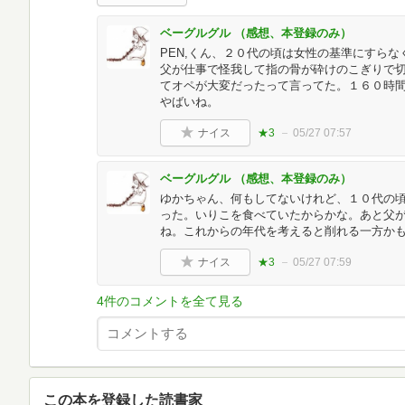
ベーグルグル （感想、本登録のみ）
PEN,くん、２０代の頃は女性の基準にすら
父が仕事で怪我して指の骨が砕けのこぎりで
てオペが大変だったって言ってた。１６０時
やばいね。
ナイス
★3
05/27 07:57
ベーグルグル （感想、本登録のみ）
ゆかちゃん、何もしてないけれど、１０代の
った。いりこを食べていたからかな。あと父
ね。これからの年代を考えると削れる一方かも
ナイス
★3
05/27 07:59
4件のコメントを全て見る
この本を登録した読書家