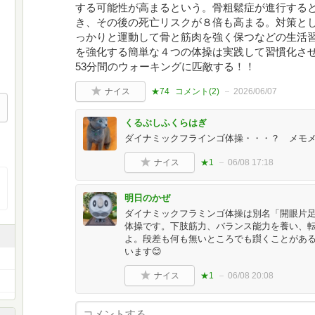
する可能性が高まるという。骨粗鬆症が進行する
き、その後の死亡リスクが８倍も高まる。対策と
っかりと運動して骨と筋肉を強く保つなどの生活
を強化する簡単な４つの体操は実践して習慣化さ
53分間のウォーキングに匹敵する！！
ナイス
★74
コメント(
2
)
2026/06/07
くるぶしふくらはぎ
ダイナミックフラインゴ体操・・・？ メモ
ナイス
★1
06/08 17:18
明日のかぜ
ダイナミックフラミンゴ体操は別名「開眼片
体操です。下肢筋力、バランス能力を養い、
よ。段差も何も無いところでも躓くことがあ
います😊
ナイス
★1
06/08 20:08