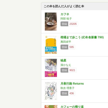
この本を読んだ人がよく読む本
カフネ
阿部 暁子
登録
23205
棺桶まで歩こう (幻冬舎新書 790)
萬田緑平
登録
595
暁星
湊かなえ
登録
9021
月夜行路 Returns
秋吉 理香子
登録
436
カフェーの帰り道