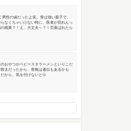
なく男性の値だったよ笑。骨は強い親子で、
切らなくちゃいけない時に、医者が切れんっ
間の残業？！え、大丈夫～？！労基ばれたら
頃のおやつがベビースタラーメンといりこだ
が骨太だったから、骨格は遺伝もあるかも
だから、気を付けないと💦