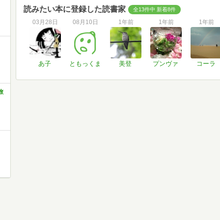
読みたい本に登録した読書家
全13件中 新着8件
03月28日
08月10日
1年前
1年前
1年前
あ子
ともっくま
美登
プンヴァ
コーラ
旅