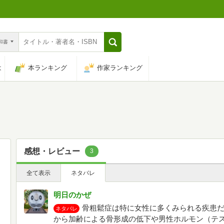
n和書
は
本ランキング
作家ランキング
感想・レビュー
3
全て表示
ネタバレ
明日のかぜ
骨粗鬆症は特に女性に多くみられる疾患だ
ネタバレ
から加齢による骨形成の低下や男性ホルモン（テ