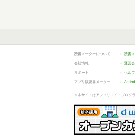
読書メーターについて
読書メ
会社情報
運営会
サポート
ヘルプ
アプリ版読書メーター
Andr
※本サイトはアフィリエイトプログ