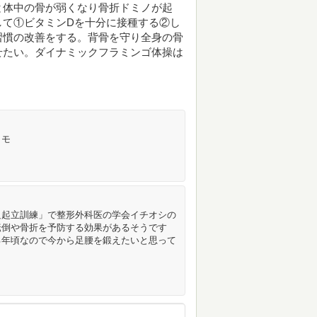
と体中の骨が弱くなり骨折ドミノが起
して①ビタミンDを十分に接種する②し
習慣の改善をする。背骨を守り全身の骨
せたい。ダイナミックフラミンゴ体操は
メモ
足起立訓練」で整形外科医の学会イチオシの
転倒や骨折を予防する効果があるそうです
る年頃なので今から足腰を鍛えたいと思って