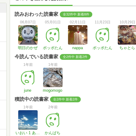
読みおわった読書家
全32件中 新着8件
06月07日
05月01日
02月11日
11月23日
10月29日
明日のかぜ
ポッポたん
nappa
ポッポたん
ちゃとら
今読んでいる読書家
全2件中 新着2件
1年前
1年前
june
mogomogo
積読中の読書家
全2件中 新着2件
1年前
2年前
いおい 1 あと36日で●キロ痩せる
かんぱち