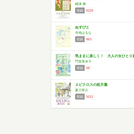
嶋津 輝
登録
6229
ぬすびと
寺地はるな
登録
963
気ままに楽しく！ 大人の女ひとり
門賀美央子
登録
58
エピクロスの処方箋
夏川草介
登録
5012