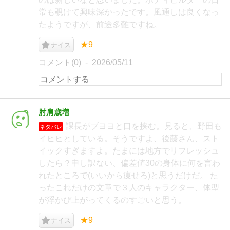
常も覗けて興味深かったです。風通しは良くなっ
たようですが、前途多難ですね。
★9
ナイス
コメント(0)
2026/05/11
肘肩歳増
課長がブヨヨと口を挟む。見ると、野田も
ネタバレ
イヒヒとしている。そうですよ、後藤さん、スト
イックすぎますよ。たまには地方でリフレッシュ
したら？申し訳ない、偏差値30の身体に何を言わ
れたところで(いいから痩せろ)と思うだけだ。 た
ったこれだけの文章で３人のキャラクター、体型
が浮かび上がってくるのすごいと思う。
★9
ナイス