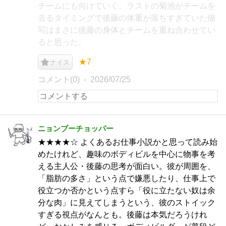
チームにも向けていく。ラストの菊池がチームを
去るタイミングで後藤の体重が落ちすぎていた描
写はまさに後藤の身体とチームを重ね合わせてい
ると思った。
★7
ナイス
コメント(0)
2026/07/25
ニョンブーチョッパー
★★★★☆ よくあるお仕事小説かと思って読み始
めたけれど、趣味のボディビルを中心に物事を考
える主人公・後藤の思考が面白い。彼が周囲を、
「脂肪の多さ」という点で嫌悪したり、仕事上で
役立つか否かという点すら「役に立たない奴は余
分な肉」に見えてしまうという、彼のストイック
すぎる視点がなんとも。後藤は本気だろうけれ