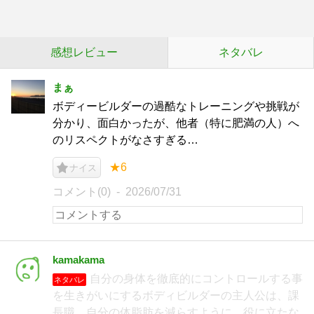
感想レビュー
ネタバレ
まぁ
ボディービルダーの過酷なトレーニングや挑戦が
分かり、面白かったが、他者（特に肥満の人）へ
のリスペクトがなさすぎる…
★6
ナイス
コメント(0)
2026/07/31
kamakama
自分の身体を徹底的にコントロールする事
ネタバレ
を生きがいにするボディビルダーの主人公は、課
長職。自分の体脂肪を減らすように、役に立たな