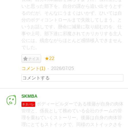
いと思った部下を、自分の課から追い出そうとす
るのだが、そんなにうまくはいかず、ひいては自
分のボディコントロールまで失敗してしまう、と
いうお話しです。懸命に減量に取り組むのを、仕
事や上司、部下達に邪魔されてカリカリする主人
公には、残念ながらほとんど感情移入できません
でした。
★22
ナイス
コメント(1)
2026/07/25
SKMBA
ボディービルダーである後藤が自身の肉体
ネタバレ
管理と、係長として務めている会社のチームの管
理を重ねていくストーリー。後藤は自身の肉体管
理にとてもストイックで、同様のストイックさを