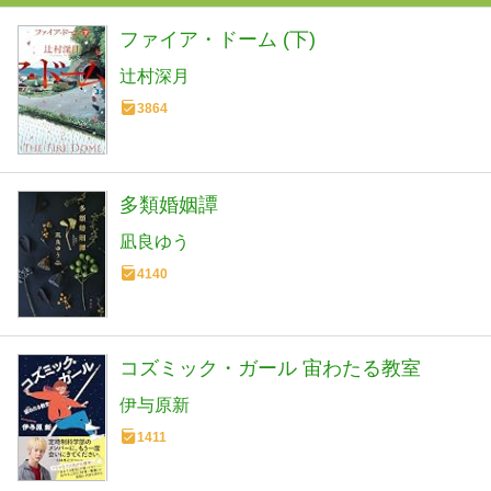
ファイア・ドーム (下)
辻村深月
3864
多類婚姻譚
凪良ゆう
4140
コズミック・ガール 宙わたる教室
伊与原新
1411