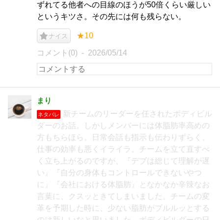
ずれてる他者への目線のほうが50倍くらい厳しい
というキツさ。その先には何も残らない。
★10
ナイス
コメント(0)
2026/05/14
まり
新チームのリーダーを任されたボディビル
ネタバレ
ダーのお話。しかしメンバーには体脂肪率高めの
方もちらほら。日常会話も指示も伝わりずらく、
仕事の効率も悪くイライラ。チームを立て直すべ
く立ち上がるのですが、『デブは総じて理解が遅
い』『自分の身体もコントロールできないやつ
に』『会社における体脂肪』となかなか辛辣なお
言葉に、クスッときてしまいました。チームの変
革を予期した時に、少ない脂肪がブルルッとする
のは新しいなと思いました。ボディビルダーの日