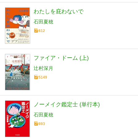
わたしを庇わないで
石田夏穂
612
ファイア・ドーム (上)
辻村深月
5149
ノーメイク鑑定士 (単行本)
石田夏穂
693