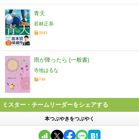
青天
若林正恭
3593
雨が降ったら (一般書)
寺地はるな
749
ミスター・チームリーダーをシェアする
本つぶやきをつぶやく