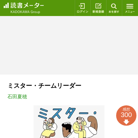
ログイン
新規登録
本を探
ミスター・チームリーダー
石田夏穂
感想
300