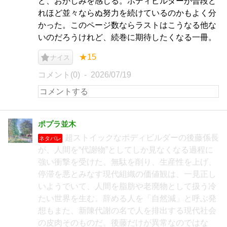
ど、おかしみを感じる。ボディビルダーが普段ど
れほど並々ならぬ努力を続けているのかもよく分
かった。このページ数ならラストはこうなる他な
いのだろうけれど、続巻に期待したくなる一冊。
★15
ナイス
コメント(0)
2026/07/19
ポプラ並木
超ストイックなボディビルダーの後藤係長
ネタバレ
が、人間を“代謝物”としてしか見なくなる過程に
強い衝撃を受けた。無駄を削り、生産性を上げ、
停滞を悪とみなす現代組織の価値観は、一見正し
いようでいて、人間を脂肪や老廃物として扱う冷
たい世界を生む。辞める人を「自然減」と呼ぶ発
想もまた、新陳代謝の名で人を排出する現代社会
の皮肉そのものだ。後藤だけが異常なのではな