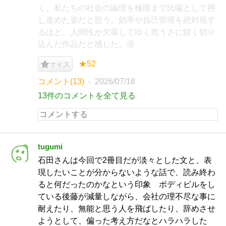
く、私たちの社会の論理を極限まで比喩として押
し進めた姿だと思う。効率や自己管理を絶対視す
るほど、人間性が欠落してゆく危うさに鋭く切り
込んだ作品だと感じた。④
★52
ナイス
コメント(13)
2026/07/18
13件のコメントを全て見る
tugumi
石田さんは今回で2冊目だが淡々とした文と、表
現したいことが分からないような話で、読み終わ
ると何だったのかなという印象 ボディビルをし
ている後藤が減量しながら、会社の理不尽な事に
耐えたり、無能と思う人を飛ばしたり、辞めさせ
ようとして、偏った考え方だなとハラハラした