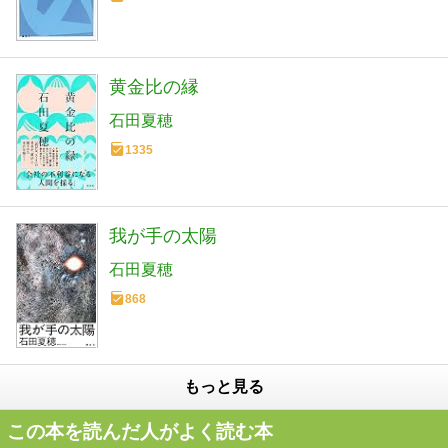
黄金比の縁
石田夏穂
1335
我が手の太陽
石田夏穂
868
もっと見る
この本を読んだ人がよく読む本