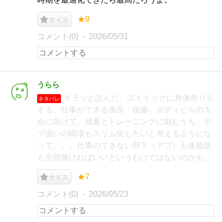
★9
ナイス
コメント(0)
2026/05/31
うらら
サラッと読んだ。ストイックに身体作りを
ネタバレ
する、仕事ができる係長・後藤。ボディビルの大
会に向けて、減量とトレーニングに励むうち、デ
ブ揃いの職場もスリム化したいと考えるようにな
って。。。仕事のできない部下（デブ）も体脂肪
も全部無ければいいというわけではないのかも。
★7
ナイス
コメント(0)
2026/05/23