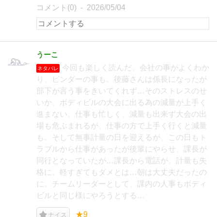
コメント(0)
2026/05/04
うーこ
今回も楽しく読んだ。会社の事がよくわか
ネタバレ
り、ビンダーの事も。後藤さんは係長になったが
部下が言う事をきいてくれず…そのストレスのせ
いか、ボディビルの大会に出る為の減量が上手く
進まない。仕事も忙しく、減量も出来ず大会の出
場も危ぶまれるが、仕事の方で上手く行くと減量
も。そして無事計量の日を迎えるが、この日もト
ラブルから仕事があったが後輩にやらせ、課長が
同行となっていたが…課長から電話が。計量も失
格に。軽すぎてもダメとは…朝は大丈夫だったの
に。チームリーダーとして、課内の人事もボディ
ビルと同じ様にやろうとする…
★9
ナイス