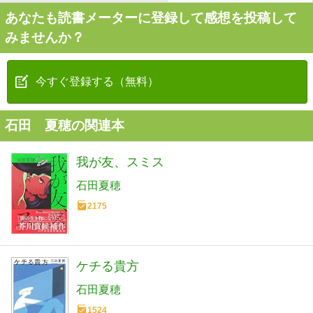
あなたも読書メーターに登録して感想を投稿して
みませんか？
今すぐ登録する（無料）
石田 夏穂の関連本
我が友、スミス
石田夏穂
2175
ケチる貴方
石田夏穂
1524