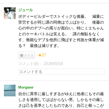
ジュール
ボディービルダーでストイックな後藤。 減量に
苦労するが同じ課の同僚はでぶばかり。 後藤の
心の中のデブへの罵りが面白い。特にミエちゃん
とのケーキバトルは笑える。 課の無駄をなく
す、無能なデブを他所に飛ばすと何故か体重が減
る？ 最後は減りすぎ。
★27
ナイス
コメント(0)
2026/05/16
Morgane
自分に異常に厳しすぎるがゆえに他者にもその厳
しさを適用してはばからない男。しかもその厳し
さは己を基準としたものであり、自己と根っこが