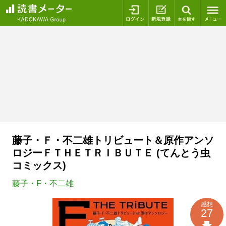
ログイン
新規登録
本を探
藤子・Ｆ・不二雄トリビュート＆原作アンソ
ロジーＦＴＨＥＴＲＩＢＵＴＥ (てんとう虫
コミックス)
藤子・F・不二雄
感想
27