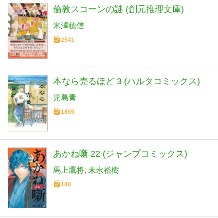
倫敦スコーンの謎 (創元推理文庫)
米澤穂信
2541
本なら売るほど 3 (ハルタコミックス)
児島青
1869
あかね噺 22 (ジャンプコミックス)
馬上鷹将
末永裕樹
180