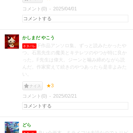
コメント(0)
2025/04/01
かしまだ やこう
F作品アンソロ集。ずっと読みたかったや
ネタバレ
つ。石黒先生の魔美とキテレツのやつが特に良か
った。F先生は偉大。ジーンと噛み締めながら読
んだ。作家変えて続きのやつあったら是非よみた
い。
★3
ナイス
コメント(0)
2025/02/21
どら
良い企画本。Ｆライフは未読なのでトリビ