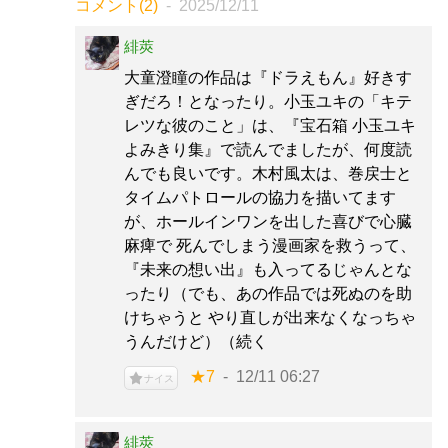
コメント(2)
2025/12/11
緋莢
大童澄瞳の作品は『ドラえもん』好きす
ぎだろ！となったり。小玉ユキの「キテ
レツな彼のこと」は、『宝石箱 小玉ユキ
よみきり集』で読んでましたが、何度読
んでも良いです。木村風太は、巻戻士と
タイムパトロールの協力を描いてます
が、ホールインワンを出した喜びで心臓
麻痺で 死んでしまう漫画家を救うって、
『未来の想い出』も入ってるじゃんとな
ったり（でも、あの作品では死ぬのを助
けちゃうと やり直しが出来なくなっちゃ
うんだけど）（続く
★7
12/11 06:27
ナイス
緋莢