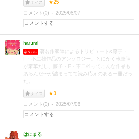
★25
ナイス
コメント(0)
2025/08/07
harumi
著名作家陣によるトリビュート&藤子・
ネタバレ
F・不二雄作品のアンソロジー。とにかく執筆陣
が豪華だし、藤子・F・不二雄ってこんな作品も
あるんだ〜が詰まってて読み応えのある一冊だっ
た。
★3
ナイス
コメント(0)
2025/07/06
はにまる