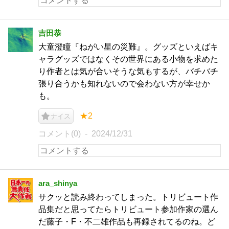
吉田恭
大童澄瞳『ねがい星の災難』。グッズといえばキ
ャラグッズではなくその世界にある小物を求めた
り作者とは気が合いそうな気もするが、バチバチ
張り合うかも知れないので会わない方が幸せか
も。
★2
ナイス
コメント(0)
2024/12/31
ara_shinya
サクッと読み終わってしまった。トリビュート作
品集だと思ってたらトリビュート参加作家の選ん
だ藤子・F・不二雄作品も再録されてるのね。ど