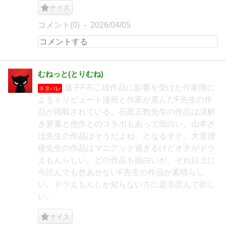
ナイス
コメント(0)
2026/04/05
むねっと(とりむね)
藤子F不二雄作品に影響を受けた作家陣に
ネタバレ
よるトリビュート漫画と作家が選んだF先生の作
品が掲載されている。石黒正数先生の作品は謎解
き要素と他作とのコラボもあって面白い。山本さ
ほ先生の作品はそうだよね、となるオチ。大童澄
瞳先生の作品はマニアック過ぎるけどオチがドラ
えもんらしい。どの作品も面白いが、それ以上に
今読んでも色あせないF先生の作品が素晴らし
い。ドラえもんしか知らない方に是非読んで欲し
い。
ナイス