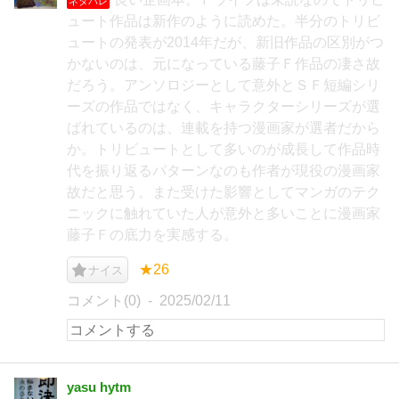
ネタバレ
ュート作品は新作のように読めた。半分のトリビ
ュートの発表が2014年だが、新旧作品の区別がつ
かないのは、元になっている藤子Ｆ作品の凄さ故
だろう。アンソロジーとして意外とＳＦ短編シリ
ーズの作品ではなく、キャラクターシリーズが選
ばれているのは、連載を持つ漫画家が選者だから
か。トリビュートとして多いのが成長して作品時
代を振り返るパターンなのも作者が現役の漫画家
故だと思う。また受けた影響としてマンガのテク
ニックに触れていた人が意外と多いことに漫画家
藤子Ｆの底力を実感する。
★26
ナイス
コメント(0)
2025/02/11
yasu hytm