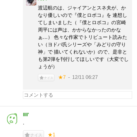
渡辺航のは、ジャイアンとスネ夫が、か
なり優しいので『僕とロボコ』を 連想し
てしまいました（『僕とロボコ』の宮崎
周平には声は、かからなかったのかな
ぁ…） 色々な作家でトリビュート読みた
い（ヨドバ氏シリーズや「みどりの守り
神」で 描いてくれないか）ので、是非と
も第2弾を刊行してほしいです（大変でし
ょうが）
★7
12/11 06:27
ナイス
llll'
.
★1
ナイス