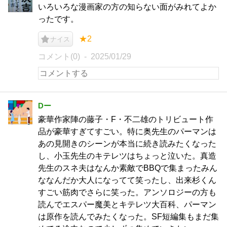
いろいろな漫画家の方の知らない面がみれてよか
ったです。
★2
ナイス
コメント(0)
2025/01/29
Dー
豪華作家陣の藤子・F・不二雄のトリビュート作
品が豪華すぎてすごい。特に奥先生のパーマンは
あの見開きのシーンが本当に続き読みたくなった
し、小玉先生のキテレツはちょっと泣いた。真造
先生のスネ夫はなんか素敵でBBQで集まったみん
ななんだか大人になってて笑ったし、出来杉くん
すごい筋肉でさらに笑った。アンソロジーの方も
読んでエスパー魔美とキテレツ大百科、パーマン
は原作を読んでみたくなった。SF短編集もまだ集