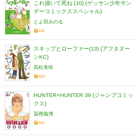
これ描いて死ね (10) (ゲッサン少年サン
デーコミックススペシャル)
とよ田みのる
116
スキップとローファー(13) (アフタヌー
ンKC)
高松美咲
422
HUNTER×HUNTER 39 (ジャンプコミッ
クス)
冨樫義博
591