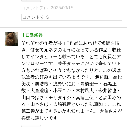
コメント(0)
2025/09/15
山口透析鉄
それぞれの作者が藤子F作品にあわせて短編を描
き、併せて元ネタのようになっている作品も収録
してインタビューも載っている、とても良質なア
ンソロジーです。藤子タッチにだいぶ寄せている
方もいれば割とそうでもなかったりと、この辺は
執筆者の好みも出ているようです。 渡辺航・高松
美咲・奥浩哉・浅野いにお・高橋聖一・石黒正
数・大童澄瞳・小玉ユキ・木村風太・今井哲也・
山口つばさ・モリタイシ・真造圭伍・とよ田みの
る・山本さほ・吉崎観音といった執筆陣で、これ
第二弾が出ても良いかも知れません。 大童さんが
異様に詳しいです。