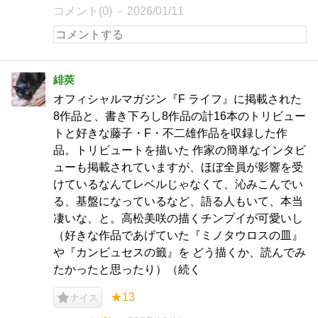
コメント(0)
2026/01/11
緋莢
オフィシャルマガジン『F ライフ』に掲載された
8作品と、書き下ろし8作品の計16本のトリビュー
トと好きな藤子・F・不二雄作品を収録した作
品。トリビュートを描いた 作家の簡単なインタビ
ューも掲載されていますが、ほぼ全員が影響を受
けているなんてレベルじゃなくて、沁みこんでい
る、基盤になっているなど、語る人もいて、本当
凄いな、と。高松美咲の描くチンプイが可愛いし
（好きな作品であげていた『ミノタウロスの皿』
や『カンビュセスの籤』を どう描くか、読んでみ
たかったと思ったり）（続く
★13
ナイス