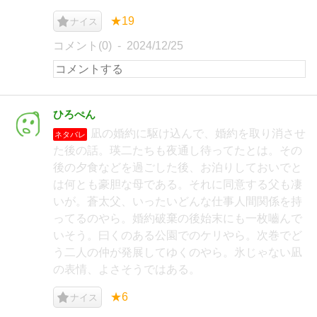
★19
ナイス
コメント(0)
2024/12/25
ひろぺん
凪の婚約に駆け込んで、婚約を取り消させ
ネタバレ
た後の話。瑛二たちも夜通し待ってたとは。その
後の夕食などを過ごした後、お泊りしておいでと
は何とも豪胆な母である。それに同意する父も凄
いが。蒼太父、いったいどんな仕事人間関係を持
ってるのやら。婚約破棄の後始末にも一枚嚙んで
いそう。曰くのある公園でのケリやら。次巻でど
う二人の仲が発展してゆくのやら。氷じゃない凪
の表情、よさそうではある。
★6
ナイス