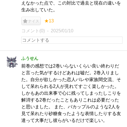
えなかった点で、この対比で過去と現在の違いを
生み出していた。
★13
ナイス
コメント(0)
2025/01/10
ふうせん
前巻の感想では2巻いらないくらい良い終わりだ
と言った気がするけどあれは嘘だ。2巻入りまし
た。自分が欲しかった恋人バレや家族間交流、そ
して呆れられる2人が見れてすごく楽しかった。
しかもあの出来事で心に残ってしまったしこりを
解消する2巻だったこともありこれは必要だった
と思いました。 また、バカップルのような2人を
見て呆れたり砂糖食ったような表情したりする友
達って大事だし彼らがいるだけで楽しい。