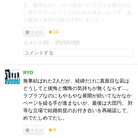
る。親同士がしっかり話をつけてそこを後引かな
い形でサラッとしてくれたのも良かったです。あ
と数日で発売の3巻も予約しました！
★14
ナイス
コメント(0)
2025/07/05
ЯYO
無事結ばれた2人だが、経緯だけに真面目な凪は
どうしてと後悔と懺悔の気持ちが無くならず…。
ラブラブなのにもやもやな展開が続いてなかなか
ページを繰る手が進まないが、最後は大団円。 対
等な立場で結婚前提のお付き合いを再確認して、
めでたしめでたし。
★4
ナイス