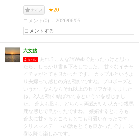
★20
ナイス
コメント(0)
2026/06/05
六文銭
あれ？こんな話Webであったっけと思っ
ネタバレ
たら、しっかり書き下ろしでした。 甘々なイチャ
イチャがとても良かったです。 カップルというよ
り夫婦って感じの方が強いですね。プロポーズと
いうか、なんならそれ以上のセリフがありました
ね。2人が強く結ばれてるというのを感じまし
た。 蒼太も凪も、どちらも両親がいい人かつ親馬
鹿な感じで良かったですね。 嫉妬するところも、
蒼太に甘えるところもとても可愛いかったです。
クリスマスデートの話もとても良かったです。 次
巻以降も楽しみです。