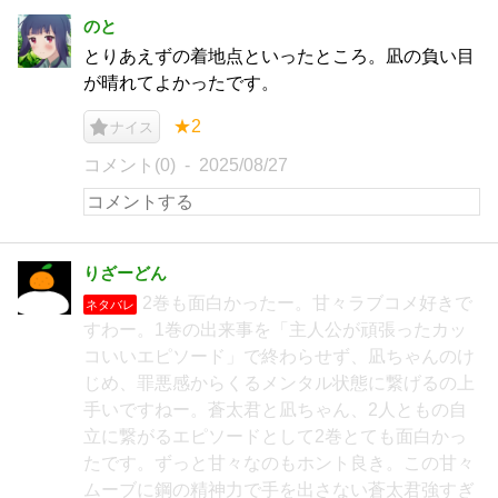
のと
とりあえずの着地点といったところ。凪の負い目
が晴れてよかったです。
★2
ナイス
コメント(0)
2025/08/27
りざーどん
2巻も面白かったー。甘々ラブコメ好きで
ネタバレ
すわー。1巻の出来事を「主人公が頑張ったカッ
コいいエピソード」で終わらせず、凪ちゃんのけ
じめ、罪悪感からくるメンタル状態に繋げるの上
手いですねー。蒼太君と凪ちゃん、2人ともの自
立に繋がるエピソードとして2巻とても面白かっ
たです。ずっと甘々なのもホント良き。この甘々
ムーブに鋼の精神力で手を出さない蒼太君強すぎ