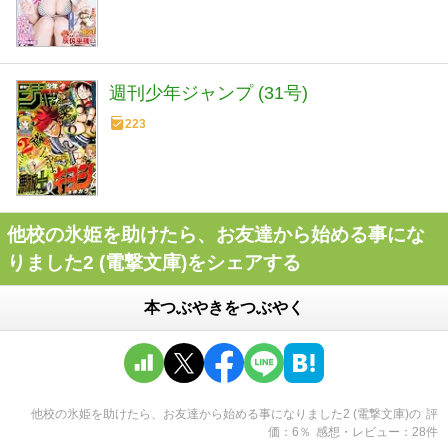
週刊少年ジャンプ (31号)
223
他校の氷姫を助けたら、お友達から始める事にな
りました2 (電撃文庫)をシェアする
本つぶやきをつぶやく
他校の氷姫を助けたら、お友達から始める事になりました2 (電撃文庫)
の
評
価
6
％
感想・レビュー
28
件