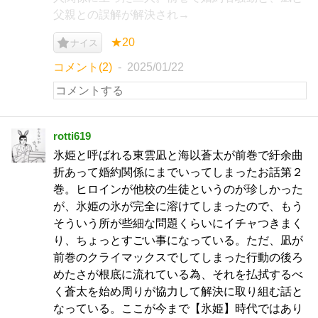
父親との誤解が解決され→
★20
ナイス
コメント(2)
2025/01/22
rotti619
氷姫と呼ばれる東雲凪と海以蒼太が前巻で紆余曲
折あって婚約関係にまでいってしまったお話第２
巻。ヒロインが他校の生徒というのが珍しかった
が、氷姫の氷が完全に溶けてしまったので、もう
そういう所が些細な問題くらいにイチャつきまく
り、ちょっとすごい事になっている。ただ、凪が
前巻のクライマックスでしてしまった行動の後ろ
めたさが根底に流れている為、それを払拭するべ
く蒼太を始め周りが協力して解決に取り組む話と
なっている。ここが今まで【氷姫】時代ではあり