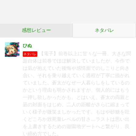
感想レビュー
ネタバレ
ひぬ
【電子】前巻以上に甘々な一冊。大きな問
ネタバレ
題自体は前巻でほぼ解決していましたが、今作で
は凪が抱えていた後悔や感情面でのしこりと向き
合い、それを乗り越えていく過程が丁寧に描かれ
ていました。蒼太がなぜ一人暮らしをしているの
かという理由も明かされますが、個人的にはもう
一押し欲しかったかも。とはいえ、蒼太の両親と
凪の対面をはじめ、二人の距離がさらに縮まって
いく様子が微笑ましかったです。もはや砂糖を吐
くどころか致死量レベルの甘さ…ラストは思い出
を上書きするための遊園地デートへと繋がり、良
い締め方でした。