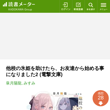
ログイン
新規登録
本を探
他校の氷姫を助けたら、お友達から始める事
になりました2 (電撃文庫)
皐月陽龍
,
みすみ
感想
28