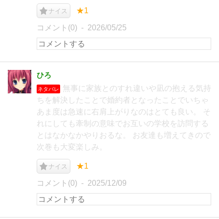
★1
ナイス
コメント(0)
2026/05/25
ひろ
無事に家族とのすれ違いや凪の抱える気持
ネタバレ
ちを解決したことで婚約者となったことでいちゃ
あま度は急速に右肩上がりなのはとても良い。 そ
れにしても牽制の意味でお互いの学校を訪問する
とはなかなかやりおるな。 お友達も増えてきので
次巻も大変楽しみ。
★1
ナイス
コメント(0)
2025/12/09