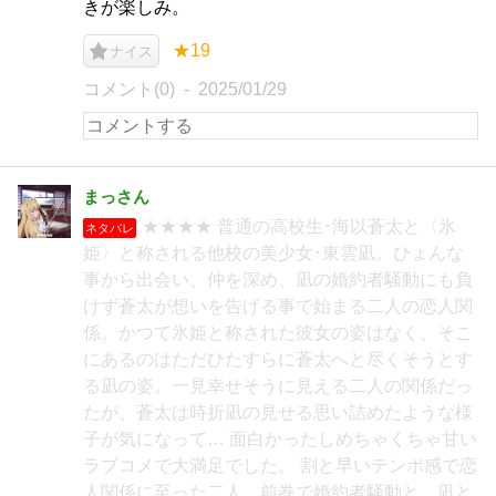
きが楽しみ。
★19
ナイス
コメント(0)
2025/01/29
まっさん
★★★★ 普通の高校生･海以蒼太と〈氷
ネタバレ
姫〉と称される他校の美少女･東雲凪。ひょんな
事から出会い、仲を深め、凪の婚約者騒動にも負
けず蒼太が想いを告げる事で始まる二人の恋人関
係。かつて氷姫と称された彼女の姿はなく、そこ
にあるのはただひたすらに蒼太へと尽くそうとす
る凪の姿。一見幸せそうに見える二人の関係だっ
たが、蒼太は時折凪の見せる思い詰めたような様
子が気になって… 面白かったしめちゃくちゃ甘い
ラブコメで大満足でした。 割と早いテンポ感で恋
人関係に至った二人。前巻で婚約者騒動と、凪と