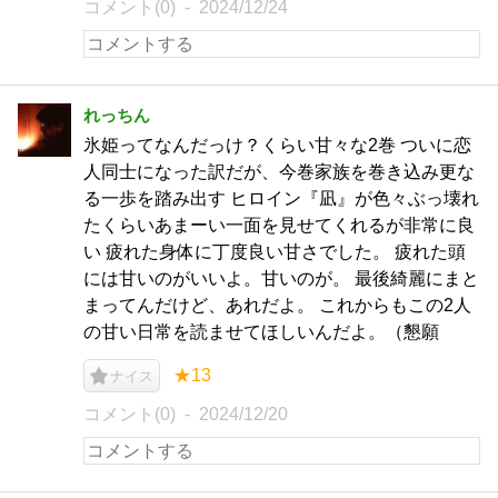
コメント(0)
2024/12/24
れっちん
氷姫ってなんだっけ？くらい甘々な2巻 ついに恋
人同士になった訳だが、今巻家族を巻き込み更な
る一歩を踏み出す ヒロイン『凪』が色々ぶっ壊れ
たくらいあまーい一面を見せてくれるが非常に良
い 疲れた身体に丁度良い甘さでした。 疲れた頭
には甘いのがいいよ。甘いのが。 最後綺麗にまと
まってんだけど、あれだよ。 これからもこの2人
の甘い日常を読ませてほしいんだよ。（懇願
★13
ナイス
コメント(0)
2024/12/20