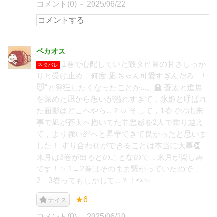
コメント(0)
2025/06/22
ベカオス
1巻で心配していた致タヒ量の甘さしっか
ネタバレ
りと受け止め，何度"凪ちゃん可愛すぎんだろ...！
😇"と発狂したくなったことか...。🪦 蒼太と進展
を深めた凪から想いが溢れすぎて，氷姫と呼ばれ
た面影はどこへやら...？☺️ そして，1巻での出来
事で凪が蒼太へ抱いてた罪悪感を2人で乗り越え
て，より強い絆へと昇華できて良かったと思いま
した！ すり合わせができることは本当に大事👏
来月は3巻が出るとのことなので，来月が楽しみ
です！✨ 1→2巻はそのまま繋がっていたので，
2→3巻ってもしかして...？！👀✨
★6
ナイス
コメント(0)
2025/06/10