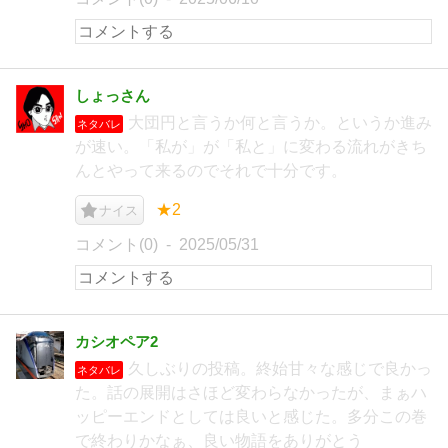
しょっさん
大団円と言うか何と言うか。というか進み
ネタバレ
が速い。「私が」が「私と」に変わる流れがきち
んとやって来るのでそれで十分です。
★2
ナイス
コメント(0)
2025/05/31
カシオペア2
久しぶりの投稿。終始甘々な感じで良かっ
ネタバレ
た。話の展開はさほど変わらなかったが、まぁハ
ッピーエンドとしては良いと感じた。多分この巻
で終わりかなぁ、良い物語をありがとう