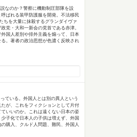
小説なのか？警察に機動制圧部隊を設
と呼ばれる装甲防護服を開発。不法移民
たちを大量に抹殺するグランダイヴァ
守政党・大和一新会の党首である赤津。
で外国人差別や排外主義を煽って、日本
せる。著者の政治思想が色濃く反映され
失っている。外国人とは別の異人という
見たが、これをフィクションとして片付
てていいのか。これは遠くない日本の姿
、少子化で日本人の子供は増えず、外国
地の購入、クルド人問題、難民、外国人