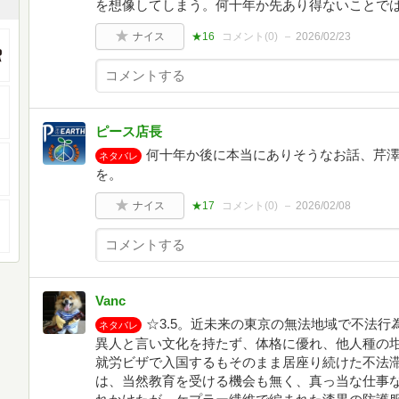
を想像してしまう。何十年か先あり得ないことで
ナイス
★16
コメント(
0
)
2026/02/23
ピース店長
何十年か後に本当にありそうなお話、芹
ネタバレ
を。
ナイス
★17
コメント(
0
)
2026/02/08
Vanc
☆3.5。近未来の東京の無法地域で不法
ネタバレ
異人と言い文化を持たず、体格に優れ、他人種の
就労ビザで入国するもそのまま居座り続けた不法
は、当然教育を受ける機会も無く、真っ当な仕事