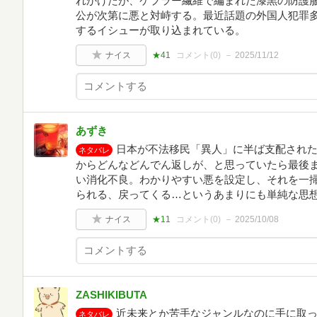
れかけたが、ケプラー繊維で編まれた漆黒の防護
公が次第に悪と対峙する。最近話題の外国人犯罪
するイシューが取り込まれている。
ナイス
★41
コメント(
0
)
2025/11/12
あずき
日本が不法移民「異人」に半ば支配され
ネタバレ
からどんなどんでん返しが、と思っていたら最後
い消化不良。わかりやすい悪を設定し、それを一
られる、戻ってくる…というあまりにも単純な思
ナイス
★11
コメント(
0
)
2025/10/08
ZASHIKIBUTA
近未来とか苦手なジャンルなのに手に取
ネタバレ