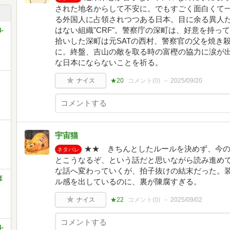
された地名からして不安に。でもすごく面白くて
る外国人に占領されつつある日本。目に余る異人
はない組織"CRF"。警察庁の深町は、好意を持っ
-
拾いした深町は元SATの西村、警察官の父を焼き殺
に。終盤、吉山の敵を取る時の富樫の協力に涙が
な日本にならないことを祈る。
ナイス
★20
コメント(
0
)
2025/09/20
宇宙猫
★★ きちんとしたルールを決めず、今
ネタバレ
とこうなるぞ、という話だと思いながら読み進め
な話へ変わっていくが、拍子抜けの結末だった。
ほ
ル感を出しているのに、裏が陳腐すぎる。
ナイス
★22
コメント(
0
)
2025/09/02
-