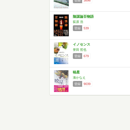
登録
3896
陰謀論百物語
荻原 浩
登録
539
イノセンス
誉田 哲也
登録
679
暁星
湊かなえ
登録
9039