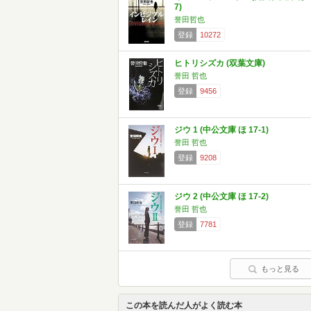
7)
誉田哲也
登録
10272
ヒトリシズカ (双葉文庫)
誉田 哲也
登録
9456
ジウ 1 (中公文庫 ほ 17-1)
誉田 哲也
登録
9208
ジウ 2 (中公文庫 ほ 17-2)
誉田 哲也
登録
7781
もっと見る
この本を読んだ人がよく読む本