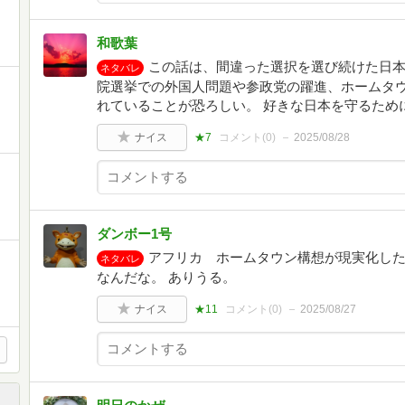
和歌葉
この話は、間違った選択を選び続けた日本
ネタバレ
院選挙での外国人問題や参政党の躍進、ホームタ
れていることが恐ろしい。 好きな日本を守るため
ナイス
★7
コメント(
0
)
2025/08/28
ダンボー1号
アフリカ ホームタウン構想が現実化し
ネタバレ
なんだな。 ありうる。
ナイス
★11
コメント(
0
)
2025/08/27