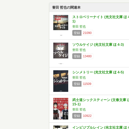
誉田 哲也の関連本
ストロベリーナイト (光文社文庫 ほ 4
1)
誉田 哲也
登録
21090
ソウルケイジ (光文社文庫 ほ 4-3)
誉田 哲也
登録
13480
シンメトリー (光文社文庫 ほ 4-5)
誉田 哲也
登録
11509
武士道シックスティーン (文春文庫 
15-1)
誉田 哲也
登録
10922
インビジブルレイン (光文社文庫 ほ 4