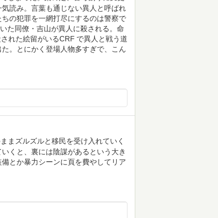
一気読み。言葉も通じない異人と呼ばれ
たちの犯罪を一網打尽にするのは警察で
ていた同僚・吉山が異人に殺される。命
された絵留がいるCRF で異人と戦う道
出た。とにかく登場人物多すぎで、こん
のままズルズルと移民を受け入れていく
ていくと、裏には陰謀があるという大き
装備とか暴力シーンに頁を費やしてリア