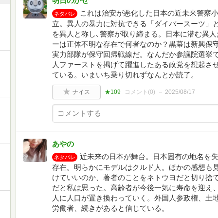
明日のかぜ
これは治安が悪化した日本の近未来警察
ネタバレ
立。異人の暴力に対抗できる「ダイバースーツ」
を異人と称し､警察が取り締まる。日本に潜む異人
ーは正体不明な存在で何者なのか？黒幕は新興保
実力部隊が保守回帰戦線だ。なんだか参議院選挙
人ファーストを掲げて躍進したある政党を想起さ
ている。いまいち乗り切れずなんとか読了。
ナイス
★109
コメント(
0
)
2025/08/17
あやの
近未来の日本が舞台。日本固有の地名を
ネタバレ
存在。明らかにモデルはクルド人。ほかの感想も
けていいのか、著者のことをネトウヨだと切り捨
だと私は思った。高齢者が今後一気に寿命を迎え
人に人口が置き換わっていく。外国人参政権、土
労働者、続きがあると信じている。