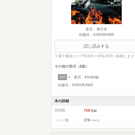
形式：単行本
出版社：KADOKAWA
試し読みする
※電子書籍ストアBOOK☆WALKERへ移動します
その他の形式（β版）
形式：Kindle版
登録
6
出版社：KADOKAWA
本の詳細
登録数
759
登録
ページ数
376
ページ