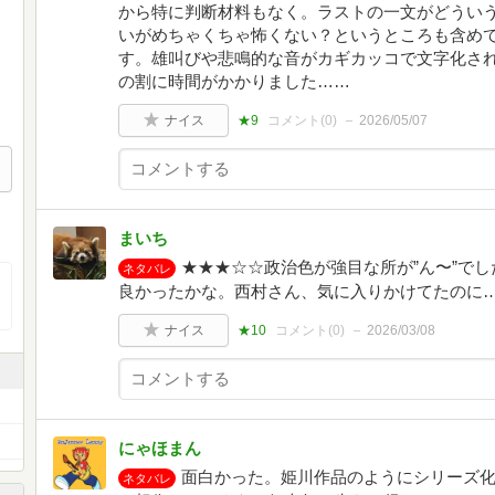
から特に判断材料もなく。ラストの一文がどうい
いがめちゃくちゃ怖くない？というところも含め
す。雄叫びや悲鳴的な音がカギカッコで文字化さ
の割に時間がかかりました……
ナイス
★9
コメント(
0
)
2026/05/07
まいち
★★★☆☆政治色が強目な所が”ん〜”で
ネタバレ
良かったかな。西村さん、気に入りかけてたのに
ナイス
★10
コメント(
0
)
2026/03/08
にゃほまん
面白かった。姫川作品のようにシリーズ
ネタバレ