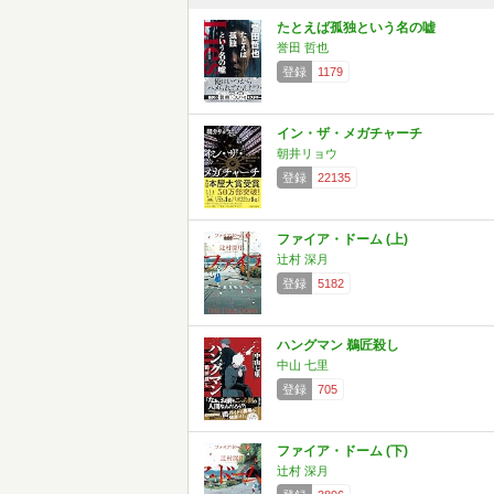
たとえば孤独という名の嘘
誉田 哲也
登録
1179
イン・ザ・メガチャーチ
朝井リョウ
登録
22135
ファイア・ドーム (上)
辻村 深月
登録
5182
ハングマン 鵜匠殺し
中山 七里
登録
705
ファイア・ドーム (下)
辻村 深月