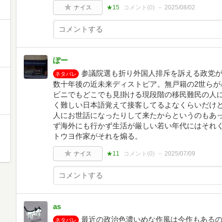
ナイス
★15
コメント(
0
)
2025/08/02
ぽー
参議院選も折り外国人排斥を訴える政党
ネタバレ
数十年後の近未来ディストピア。無戸籍の2世らが
ビニでもどこでも見掛ける現段階の移民難民の人
く難しい日本語覚えて接客してるよなくらいだけ
人にお世話になったりして来たからというのもあっ
ず海外にも行かず生活が厳しい若い年代にはそれ
トウヨ作家がそれを煽る。
ナイス
★11
コメント(
0
)
2025/07/09
as
最近の政治色濃いめな作風は今作もある
ネタバレ