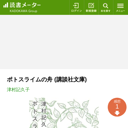
ログイン
新規登録
本を探
ポトスライムの舟 (講談社文庫)
津村記久子
感想
1