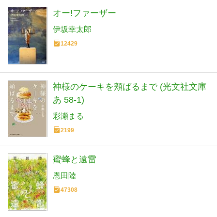
オー!ファーザー
伊坂幸太郎
12429
神様のケーキを頬ばるまで (光文社文庫
あ 58-1)
彩瀬まる
2199
蜜蜂と遠雷
恩田陸
47308