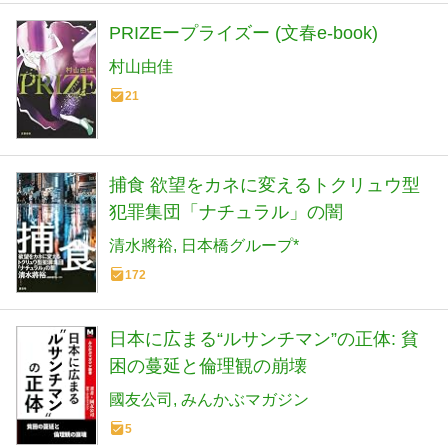
PRIZEープライズー (文春e-book)
村山由佳
21
捕食 欲望をカネに変えるトクリュウ型
犯罪集団「ナチュラル」の闇
清水將裕
日本橋グループ*
172
日本に広まる“ルサンチマン”の正体: 貧
困の蔓延と倫理観の崩壊
國友公司
みんかぶマガジン
5