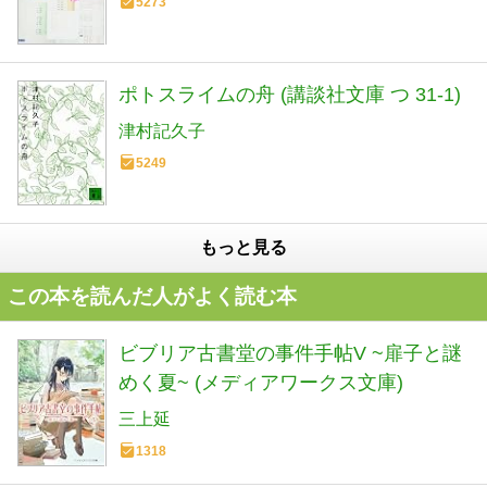
5273
ポトスライムの舟 (講談社文庫 つ 31-1)
津村記久子
5249
もっと見る
この本を読んだ人がよく読む本
ビブリア古書堂の事件手帖V ~扉子と謎
めく夏~ (メディアワークス文庫)
三上延
1318