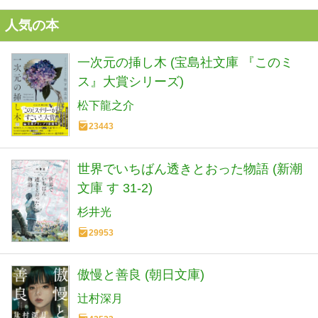
人気の本
一次元の挿し木 (宝島社文庫 『このミ
ス』大賞シリーズ)
松下龍之介
23443
世界でいちばん透きとおった物語 (新潮
文庫 す 31-2)
杉井光
29953
傲慢と善良 (朝日文庫)
辻村深月