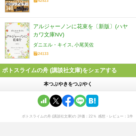
42523
アルジャーノンに花束を〔新版〕(ハヤ
カワ文庫NV)
ダニエル・キイス
小尾芙佐
24133
ポトスライムの舟 (講談社文庫)をシェアする
本つぶやきをつぶやく
ポトスライムの舟 (講談社文庫)
の
評価
22
％
感想・レビュー
1
件