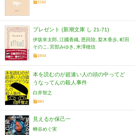
3102
プレゼント (新潮文庫 し 21-71)
伊坂幸太郎
江國香織
恩田陸
梨木香歩
町田
そのこ
宮部みゆき
米澤穂信
2934
本を読むのが超速い人の頭の中ってど
うなってんの殺人事件
白井智之
883
見えるか保己一
蝉谷めぐ実