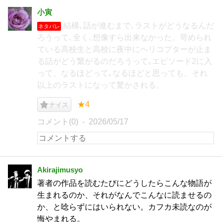
小寅
結構､話が進むまで､ラストがどうなるんだ
ネタバレ
ろうって､全く､想像すら出来なかった。苛められ
ている高校生と高校に夜中にヘリコプターが止ま
る話がどう繋がるのだろうって｡エピソード2に入
って、なるほどって｡なるほどと思っても、それ
以上のラストになって驚かされる。
★4
ナイス
コメント(0)
2026/05/17
Akirajimusyo
著者の作品を読むたびにどうしたらこんな物語が
生まれるのか、それがなんでこんなに読ませるの
か、と唸らずにはいられない。カフカ未読なのが
悔やまれる。