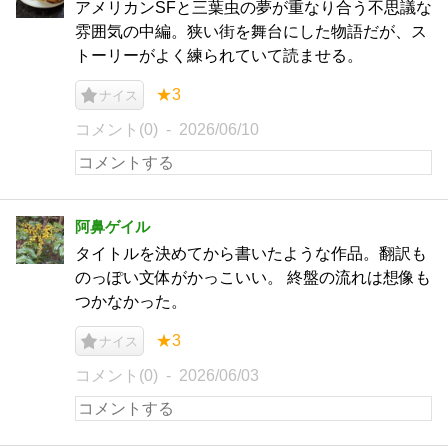
アメリカンSFと三葉虫の夢が重なり合う不思議な
雰囲気の中編。狭い街を舞台にした物語だが、ス
トーリーがよく練られていて読ませる。
★3
ナイス
コメント(0)
2026/06/10
阿鼻ゲイル
タイトルを決めてから書いたような作品。翻訳も
のっぽい文体がかっこいい。 終盤の流れは想像も
つかなかった。
★3
ナイス
コメント(0)
2026/06/03