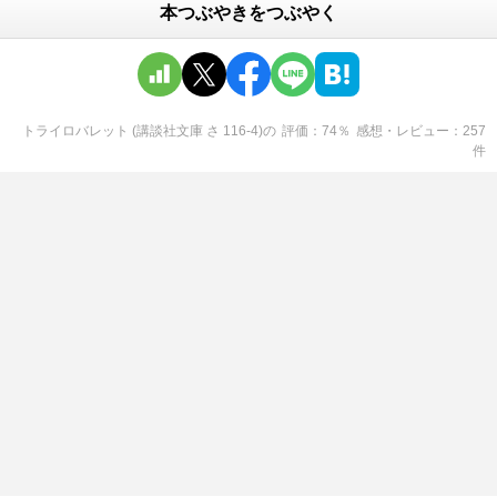
本つぶやきをつぶやく
トライロバレット (講談社文庫 さ 116-4)
の
評価
74
％
感想・レビュー
257
件