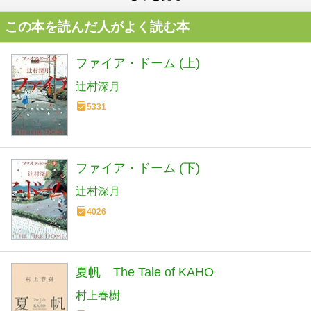
この本を読んだ人がよく読む本
ファイア・ドーム (上)
辻村深月
5331
ファイア・ドーム (下)
辻村深月
4026
夏帆 The Tale of KAHO
村上春樹