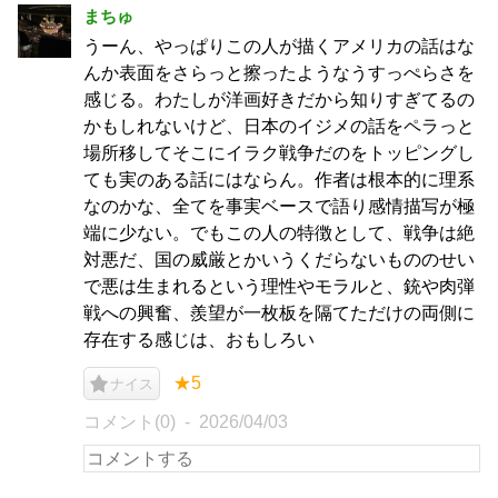
まちゅ
うーん、やっぱりこの人が描くアメリカの話はな
んか表面をさらっと擦ったようなうすっぺらさを
感じる。わたしが洋画好きだから知りすぎてるの
かもしれないけど、日本のイジメの話をペラっと
場所移してそこにイラク戦争だのをトッピングし
ても実のある話にはならん。作者は根本的に理系
なのかな、全てを事実ベースで語り感情描写が極
端に少ない。でもこの人の特徴として、戦争は絶
対悪だ、国の威厳とかいうくだらないもののせい
で悪は生まれるという理性やモラルと、銃や肉弾
戦への興奮、羨望が一枚板を隔てただけの両側に
存在する感じは、おもしろい
★5
ナイス
コメント(0)
2026/04/03