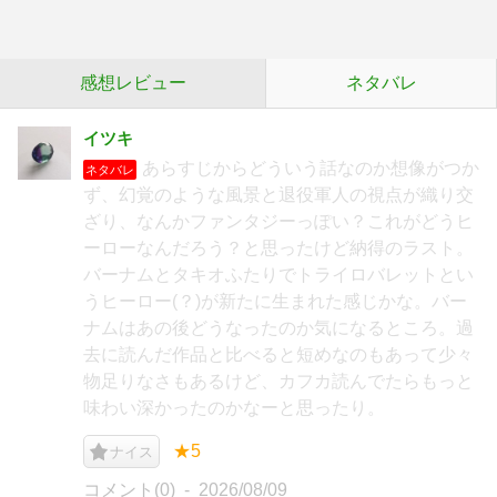
感想レビュー
ネタバレ
イツキ
あらすじからどういう話なのか想像がつか
ネタバレ
ず、幻覚のような風景と退役軍人の視点が織り交
ざり、なんかファンタジーっぽい？これがどうヒ
ーローなんだろう？と思ったけど納得のラスト。
バーナムとタキオふたりでトライロバレットとい
うヒーロー(？)が新たに生まれた感じかな。バー
ナムはあの後どうなったのか気になるところ。過
去に読んだ作品と比べると短めなのもあって少々
物足りなさもあるけど、カフカ読んでたらもっと
味わい深かったのかなーと思ったり。
★5
ナイス
コメント(0)
2026/08/09