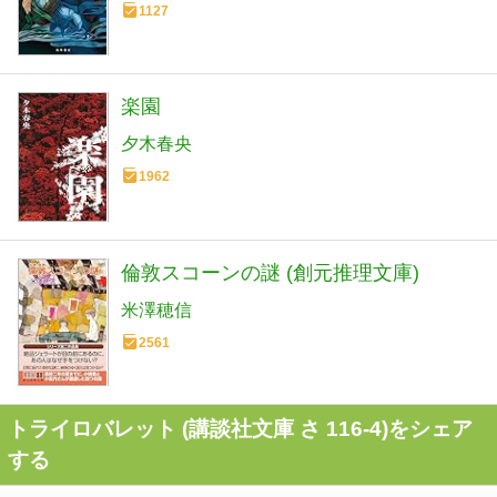
1127
楽園
夕木春央
1962
倫敦スコーンの謎 (創元推理文庫)
米澤穂信
2561
トライロバレット (講談社文庫 さ 116-4)をシェア
する