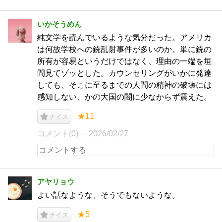
いかそうめん
純文学を読んでいるような気分だった。アメリカ
は何故学校への銃乱射事件が多いのか。単に銃の
所有が容易というだけではなく、理由の一端を垣
間見てゾッとした。カウンセリングがいかに発達
しても、そこに至るまでの人間の精神の破壊には
感知しない、かの大国の闇に少なからず震えた。
★11
ナイス
コメント(0)
2026/02/27
アヤリョウ
よい話なような、そうでもないような。
★5
ナイス