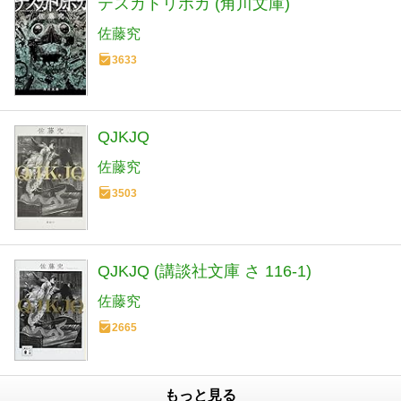
テスカトリポカ (角川文庫)
佐藤究
3633
QJKJQ
佐藤究
3503
QJKJQ (講談社文庫 さ 116-1)
佐藤究
2665
もっと見る