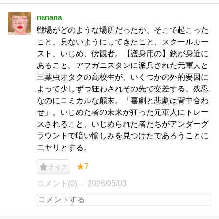
nanana
戦場がどのような場所だったか、そこで起こった
こと、見ないようにしてきたこと、スクールカー
スト、いじめ、傍観者。【護身用の】銃が身近に
あること。アフガニスタンに派兵された元軍人と
三葉虫オタクの高校生が、いくつかの外的要因に
よって少しずつ狂わされその先で交差する、残忍
なのにコミカルな顛末。「喜劇と悲劇は背中合わ
せ」。いじめた者の未来が狂った元軍人にトレー
スされること、いじめられた者たちがアンダーグ
ラウンドで暗い愉しみを見つけたであろうことに
ニヤリとする。
★7
ナイス
コメント(0)
2026/05/03