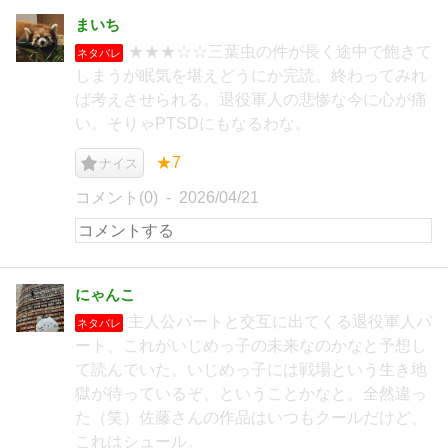
まいち
★★★☆☆三葉虫の件が長く途中で飽きて
ネタバレ
しまうが眠気を堪えどうにか完読。終わってみれ
ば考えさせられる。退役軍人の悲惨な今に心が痛
い。そりゃPTSDにもなるわな。
★7
ナイス
コメント(0)
2026/04/21
にゃんこ
主人公パートと交互に出てくる退役軍人パ
ネタバレ
ート、これがいじめっ子の未来なのかなと予想し
て読んでいた。いじめっ子には戦場という生き地
獄が待っているぞ、ということかなと。全然違っ
た（笑）佐藤さんの作品はいつもクールだけど、
これはシュール。