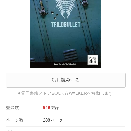
試し読みする
※電子書籍ストアBOOK☆WALKERへ移動します
登録数
949
登録
ページ数
288
ページ