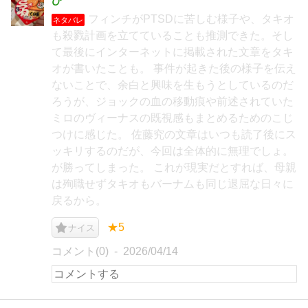
ひ
フィンチがPTSDに苦しむ様子や、タキオ
ネタバレ
も殺戮計画を立てていることも推測できた。そし
て最後にインターネットに掲載された文章をタキ
オが書いたことも。 事件が起きた後の様子を伝え
ないことで、余白と興味を生もうとしているのだ
ろうが、ジョックの血の移動痕や前述されていた
ミロのヴィーナスの既視感もまとめるためのこじ
つけに感じた。 佐藤究の文章はいつも読了後にス
ッキリするのだが、今回は全体的に無理でしょ。
が勝ってしまった。 これが現実だとすれば、母親
は殉職せずタキオもバーナムも同じ退屈な日々に
戻るから。
★5
ナイス
コメント(0)
2026/04/14