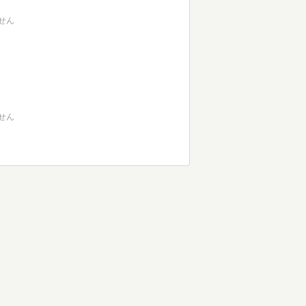
せん
せん