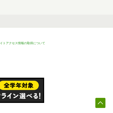
イトアクセス情報の取得について