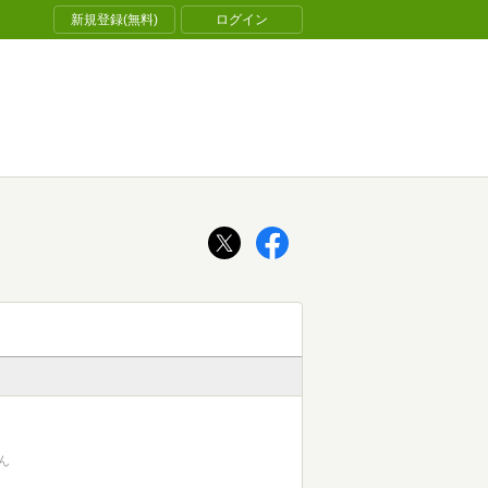
新規登録(無料)
ログイン
ん