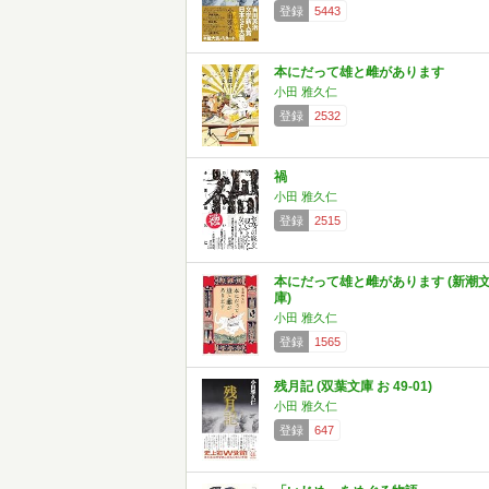
登録
5443
本にだって雄と雌があります
小田 雅久仁
登録
2532
禍
小田 雅久仁
登録
2515
本にだって雄と雌があります (新潮
庫)
小田 雅久仁
登録
1565
残月記 (双葉文庫 お 49-01)
小田 雅久仁
登録
647