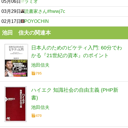
05月06日
ラミオ
03月29日
読書家さん#hwwj7c
02月17日
POYOCHIN
池田 信夫の関連本
日本人のためのピケティ入門: 60分でわ
かる『21世紀の資本』のポイント
池田信夫
795
ハイエク 知識社会の自由主義 (PHP新
書)
池田信夫
470