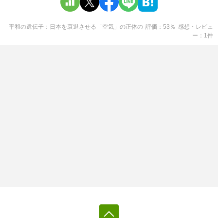
平和の遺伝子：日本を衰退させる「空気」の正体
の
評価
53
％
感想・レビュ
ー
1
件