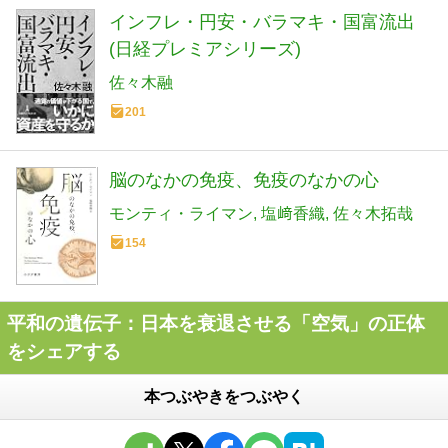
インフレ・円安・バラマキ・国富流出
(日経プレミアシリーズ)
佐々木融
201
脳のなかの免疫、免疫のなかの心
モンティ・ライマン
塩﨑香織
佐々木拓哉
154
平和の遺伝子：日本を衰退させる「空気」の正体
をシェアする
本つぶやきをつぶやく