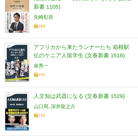
新書 1105)
先崎彰容
169
アフリカから来たランナーたち 箱根駅
伝のケニア人留学生 (文春新書 1518)
泉秀一
376
人文知は武器になる (文春新書 1529)
山口周
深井龍之介
719