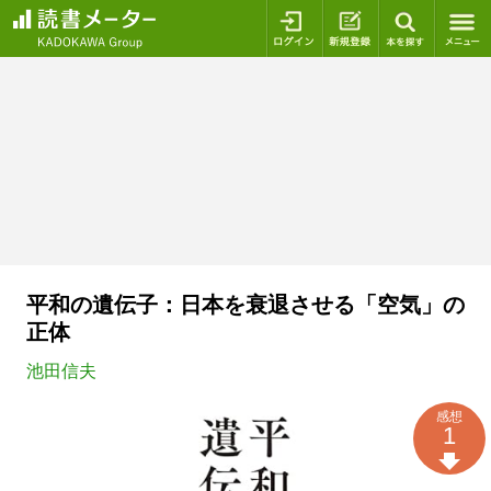
ログイン
新規登録
本を探
平和の遺伝子：日本を衰退させる「空気」の
正体
池田信夫
感想
1