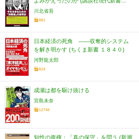
よみがえったのか (講談社現代新書
2798)
川北省吾
981
日本経済の死角 ――収奪的システム
を解き明かす (ちくま新書 １８４０)
河野龍太郎
924
成瀬は都を駆け抜ける
宮島未奈
12746
知性の復権：「真の保守」を問う (新潮