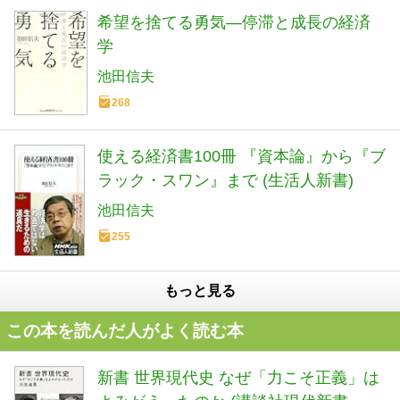
希望を捨てる勇気―停滞と成長の経済
学
池田信夫
268
使える経済書100冊 『資本論』から『ブ
ラック・スワン』まで (生活人新書)
池田信夫
255
もっと見る
この本を読んだ人がよく読む本
新書 世界現代史 なぜ「力こそ正義」は